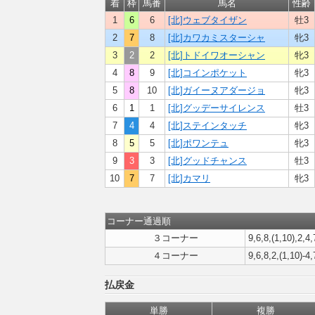
着
枠
馬番
馬名
性齢
1
6
6
[北]ウェブタイザン
牡3
2
7
8
[北]カワカミスターシャ
牝3
3
2
2
[北]トドイワオーシャン
牝3
4
8
9
[北]コインポケット
牝3
5
8
10
[北]ガイーヌアダージョ
牝3
6
1
1
[北]グッデーサイレンス
牡3
7
4
4
[北]ステインタッチ
牝3
8
5
5
[北]ポワンテュ
牝3
9
3
3
[北]グッドチャンス
牡3
10
7
7
[北]カマリ
牝3
コーナー通過順
３コーナー
9,6,8,(1,10),2,4,
４コーナー
9,6,8,2,(1,10)-4,
払戻金
単勝
複勝