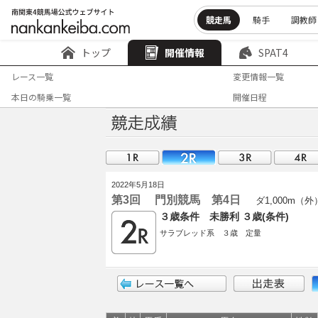
競走馬
騎手
調教師
トップ
開催情報
SPAT4
レース一覧
変更情報一覧
本日の騎乗一覧
開催日程
2022年5月18日
第3回 門別競馬 第4日
ダ1,000m（外
３歳条件 未勝利 ３歳(条件)
サラブレッド系 ３歳 定量