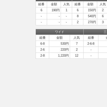
組番
金額
人気
組番
金額
人気
6
190円
1
6
150円
2
-
-
-
8
540円
6
-
-
-
2
270円
3
ワイド
三
組番
金額
人気
組番
6-8
530円
7
2-6-8
2-6
220円
2
-
2-8
1,220円
12
-