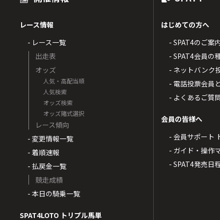
レース情報
はじめての方へ
- レース一覧
- SPAT4のご案
出走表
- SPAT4会員
オッズ
- ネットバンク
人気・高配当順
- 電話投票会員
人気検索
- よくあるご質
オッズ検索
オッズ賭式選択
会員の皆様へ
レース傾向
- 会員サポート 
- 変更情報一覧
- ガイド・操作
- 着順速報
- SPAT4発売日
- 払戻金一覧
競走成績
- 本日の騎乗一覧
SPAT4LOTO トリプル馬単