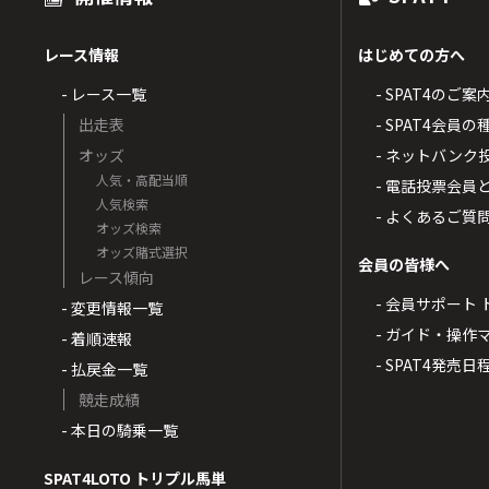
レース情報
はじめての方へ
- レース一覧
- SPAT4のご案
出走表
- SPAT4会員
オッズ
- ネットバンク
人気・高配当順
- 電話投票会員
人気検索
- よくあるご質
オッズ検索
オッズ賭式選択
会員の皆様へ
レース傾向
- 会員サポート 
- 変更情報一覧
- ガイド・操作
- 着順速報
- SPAT4発売日
- 払戻金一覧
競走成績
- 本日の騎乗一覧
SPAT4LOTO トリプル馬単