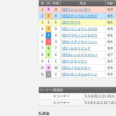
着
枠
馬番
馬名
性齢
1
8
11
[北]フジノパンサー
牡9
2
7
8
[北]スティールペガサス
牡5
3
5
5
[北]アザワク
牝5
4
7
9
[北]メイショウミズカゼ
牡8
5
4
4
[北]ウワサノコウタロウ
牡6
6
3
3
[北]ケイアイサクソニー
牡6
7
6
7
[北]ソルサリエンテ
牡8
8
6
6
[北]カレンエクスカリバ
牡7
9
1
1
[北]ドテライヤツ
牡5
10
8
10
[北]エメラルスター
牡8
11
2
2
[北]スギノヴォルケーノ
牡6
コーナー通過順
３コーナー
5,3,(4,8),2,(11,10),6
４コーナー
5,3,8,4,11,2,10,7,(6,
払戻金