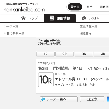
競走馬
騎手
調教師
トップ
開催情報
SPAT4
レース一覧
変更情報一覧
本日の騎乗一覧
開催日程
2022年5月4日
第2回 門別競馬 第4日
ダ1,200m（外
ＨＢＣ杯
エトワール賞〔Ｈ３〕（ベンバト
サラブレッド系 ３歳以上 別定