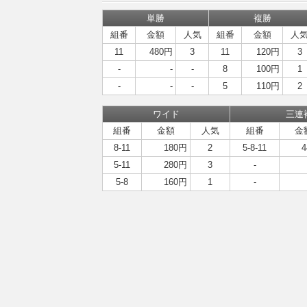
単勝
複勝
組番
金額
人気
組番
金額
人
11
480円
3
11
120円
3
-
-
-
8
100円
1
-
-
-
5
110円
2
ワイド
三連
組番
金額
人気
組番
金
8-11
180円
2
5-8-11
5-11
280円
3
-
5-8
160円
1
-