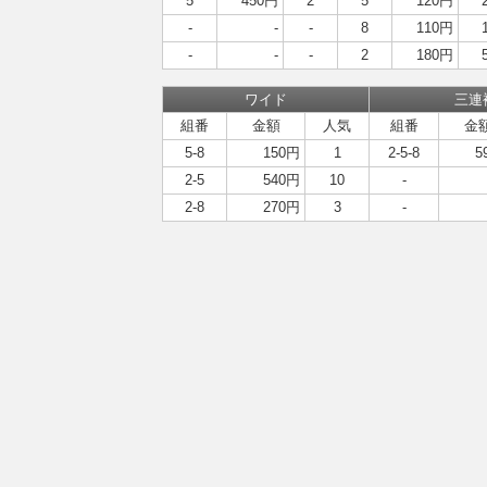
5
450円
2
5
120円
-
-
-
8
110円
-
-
-
2
180円
ワイド
三連
組番
金額
人気
組番
金
5-8
150円
1
2-5-8
5
2-5
540円
10
-
2-8
270円
3
-