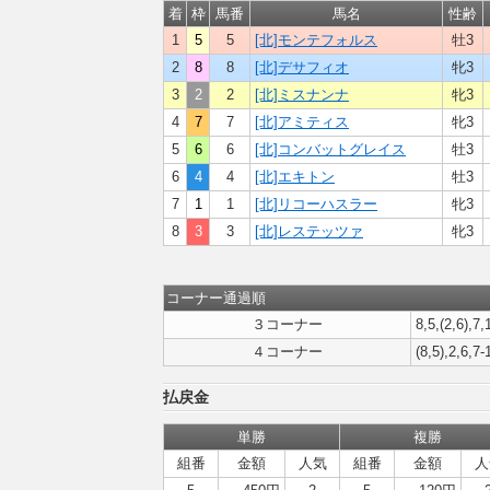
着
枠
馬番
馬名
性齢
1
5
5
[北]モンテフォルス
牡3
2
8
8
[北]デサフィオ
牝3
3
2
2
[北]ミスナンナ
牝3
4
7
7
[北]アミティス
牝3
5
6
6
[北]コンバットグレイス
牡3
6
4
4
[北]エキトン
牡3
7
1
1
[北]リコーハスラー
牝3
8
3
3
[北]レステッツァ
牝3
コーナー通過順
３コーナー
8,5,(2,6),7,
４コーナー
(8,5),2,6,7-
払戻金
単勝
複勝
組番
金額
人気
組番
金額
人