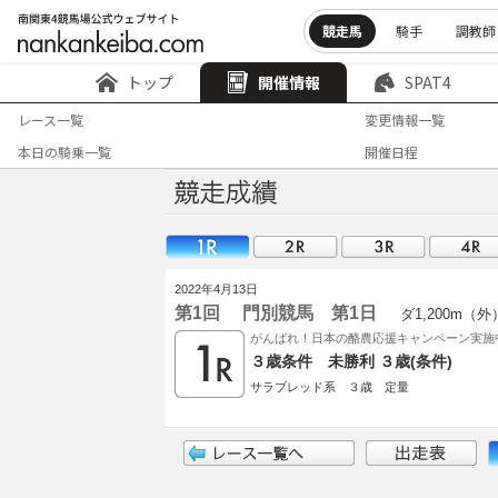
競走馬
騎手
調教師
トップ
開催情報
SPAT4
レース一覧
変更情報一覧
本日の騎乗一覧
開催日程
2022年4月13日
第1回 門別競馬 第1日
ダ1,200m（外
がんばれ！日本の酪農応援キャンペーン実施
３歳条件 未勝利 ３歳(条件)
サラブレッド系 ３歳 定量