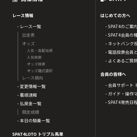
レース情報
はじめての方へ
- レース一覧
- SPAT4のご案
出走表
- SPAT4会員
オッズ
- ネットバンク
人気・高配当順
- 電話投票会員
人気検索
- よくあるご質
オッズ検索
オッズ賭式選択
会員の皆様へ
レース傾向
- 会員サポート 
- 変更情報一覧
- ガイド・操作
- 着順速報
- SPAT4発売日
- 払戻金一覧
競走成績
- 本日の騎乗一覧
SPAT4LOTO トリプル馬単