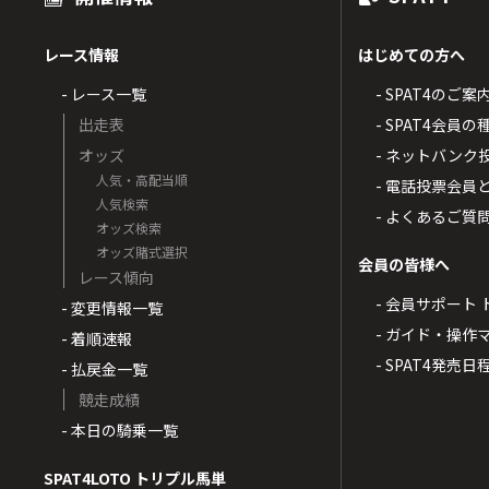
レース情報
はじめての方へ
- レース一覧
- SPAT4のご案
出走表
- SPAT4会員
オッズ
- ネットバンク
人気・高配当順
- 電話投票会員
人気検索
- よくあるご質
オッズ検索
オッズ賭式選択
会員の皆様へ
レース傾向
- 会員サポート 
- 変更情報一覧
- ガイド・操作
- 着順速報
- SPAT4発売日
- 払戻金一覧
競走成績
- 本日の騎乗一覧
SPAT4LOTO トリプル馬単