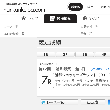
競走馬
騎手
調教師
トップ
開催情報
SPAT4
レース一覧
変更情報一覧
本日の騎乗一覧
開催日程
2022年2月25日
第12回 浦和競馬 第5日
ダ1,400m
浦和ジョッキーズラウンド（９） 
サラブレッド系 一般 ハンデ（普通競走）
賞金 1着800,000円 2着280,000円 3着160