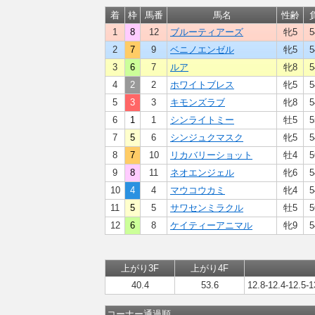
着
枠
馬番
馬名
性齢
1
8
12
ブルーティアーズ
牝5
5
2
7
9
ベニノエンゼル
牝5
5
3
6
7
ルア
牝8
5
4
2
2
ホワイトブレス
牝5
5
5
3
3
キモンズラブ
牝8
5
6
1
1
シンライトミー
牡5
5
7
5
6
シンジュクマスク
牝5
5
8
7
10
リカバリーショット
牡4
5
9
8
11
ネオエンジェル
牝6
5
10
4
4
マウコウカミ
牝4
5
11
5
5
サワセンミラクル
牡5
5
12
6
8
ケイティーアニマル
牝9
5
上がり3F
上がり4F
40.4
53.6
12.8-12.4-12.5-1
コーナー通過順