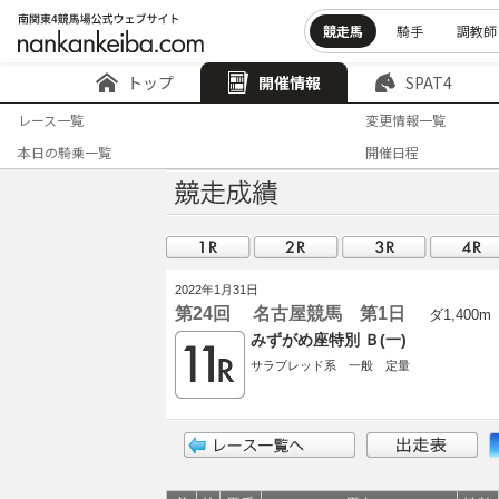
競走馬
騎手
調教師
トップ
開催情報
SPAT4
レース一覧
変更情報一覧
本日の騎乗一覧
開催日程
2022年1月31日
第24回 名古屋競馬 第1日
ダ1,400m
みずがめ座特別 Ｂ(一)
サラブレッド系 一般 定量