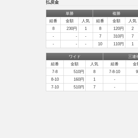
払戻金
単勝
複勝
組番
金額
人気
組番
金額
人気
8
230円
1
8
120円
2
-
-
-
7
310円
7
-
-
-
10
110円
1
ワイド
三連
組番
金額
人気
組番
金
7-8
510円
8
7-8-10
8-10
160円
1
-
7-10
510円
7
-