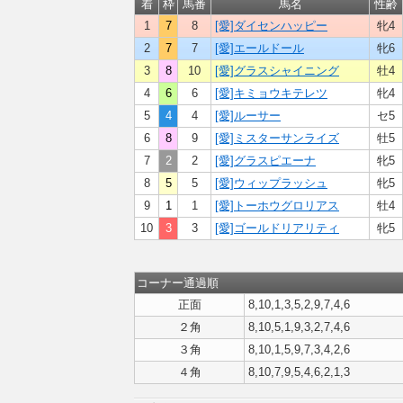
着
枠
馬番
馬名
性齢
1
7
8
[愛]ダイセンハッピー
牝4
2
7
7
[愛]エールドール
牝6
3
8
10
[愛]グラスシャイニング
牡4
4
6
6
[愛]キミョウキテレツ
牝4
5
4
4
[愛]ルーサー
セ5
6
8
9
[愛]ミスターサンライズ
牡5
7
2
2
[愛]グラスピエーナ
牝5
8
5
5
[愛]ウィップラッシュ
牝5
9
1
1
[愛]トーホウグロリアス
牡4
10
3
3
[愛]ゴールドリアリティ
牝5
コーナー通過順
正面
8,10,1,3,5,2,9,7,4,6
２角
8,10,5,1,9,3,2,7,4,6
３角
8,10,1,5,9,7,3,4,2,6
４角
8,10,7,9,5,4,6,2,1,3