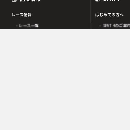
レース情報
はじめての方へ
- レース一覧
- SPAT4のご案
出走表
- SPAT4会員
オッズ
- ネットバンク
人気・高配当順
- 電話投票会員
人気検索
- よくあるご質
オッズ検索
オッズ賭式選択
会員の皆様へ
レース傾向
- 会員サポート 
- 変更情報一覧
- ガイド・操作
- 着順速報
- SPAT4発売日
- 払戻金一覧
競走成績
- 本日の騎乗一覧
SPAT4LOTO トリプル馬単