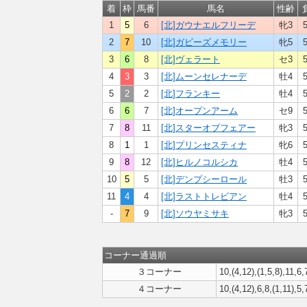
着
枠
馬番
馬名
性齢
1
5
6
[北]ガウナエルフリーデ
牝3
5
2
7
10
[北]ガビーズメモリー
牝5
5
3
6
8
[北]ヴェラート
セ3
5
4
3
3
[北]ムーンセレナーデ
牡4
5
5
2
2
[北]フランキー
牡4
5
6
6
7
[北]オープンアーム
セ9
5
7
8
11
[北]スターオブフェアー
牝3
5
8
1
1
[北]プリンセスティナ
牝6
5
9
8
12
[北]ヒルノコルシカ
牡4
5
10
5
5
[北]デンプシーロール
牡3
5
11
4
4
[北]ラストトレビアン
牡4
5
-
7
9
[北]ソウヤミサキ
牝3
5
コーナー通過順
３コーナー
10,(4,12),(1,5,8),11,6,
４コーナー
10,(4,12),6,8,(1,11),5,