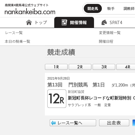
競走馬
騎手
調教師
トップ
開催情報
SPAT4
レース一覧
変更情報一覧
本日の騎乗一覧
開催日程
2021年9月28日
第13回 門別競馬 第1日
ダ1,200m（
新冠町協賛
新冠町長杯レコードな町新冠特別 
サラブレッド系 一般 定量