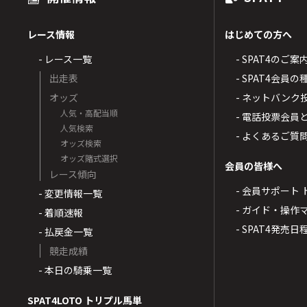
レース情報
はじめての方へ
- レース一覧
- SPAT4のご案
出走表
- SPAT4会員
オッズ
- ネットバンク
人気・高配当順
- 電話投票会員
人気検索
- よくあるご質
オッズ検索
オッズ賭式選択
会員の皆様へ
レース傾向
- 会員サポート 
- 変更情報一覧
- ガイド・操作
- 着順速報
- SPAT4発売日
- 払戻金一覧
競走成績
- 本日の騎乗一覧
SPAT4LOTO トリプル馬単