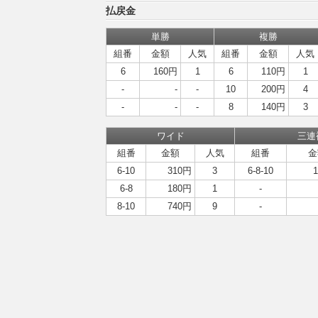
払戻金
単勝
複勝
組番
金額
人気
組番
金額
人気
6
160円
1
6
110円
1
-
-
-
10
200円
4
-
-
-
8
140円
3
ワイド
三連
組番
金額
人気
組番
金
6-10
310円
3
6-8-10
6-8
180円
1
-
8-10
740円
9
-