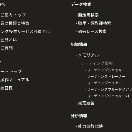
方へ
データ検索
4のご案内 トップ
- 競走馬検索
T4会員の種類と特徴
- 騎手・調教師検索
トバンク投票サービス会員とは
- 過去レース検索
票会員とは
記録情報
るご質問
- メモリアル
へ
リーディング情報
- リーディングジョッキー
ポート トップ
- リーディングトレーナー
・操作マニュアル
- リーディングサイアー
4発売日程
- リーディングブルードメア
- リーディングジョッキーx
- 認定厩舎
分析情報
- 能力調教試験