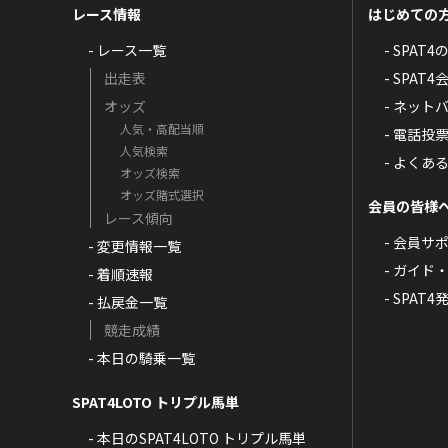
レース情報
はじめての
- レース一覧
- SPAT
出走表
- SPA
オッズ
- ネッ
人気・高配当順
- 電話投
人気検索
- よくあ
オッズ検索
オッズ賭式選択
会員の皆様
レース傾向
- 会員サ
- 変更情報一覧
- ガイド
- 着順速報
- SPAT
- 払戻金一覧
競走成績
- 本日の騎乗一覧
SPAT4LOTO トリプル馬単
- 本日のSPAT4LOTO トリプル馬単