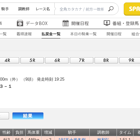
騎手
調教師
レース名
4
データBOX
開催日程
番組・登録馬
一覧
着順速報
払戻金一覧
本日の騎乗一覧
開催日程
組合
00m（外） （9頭）
発走時刻 19:25
３－１
性齢
負担
馬体重
増減
騎手
調教師
タイム
牡3
56.0
446kg
＋2
[北]五十嵐冬樹
林和弘
1:51.1