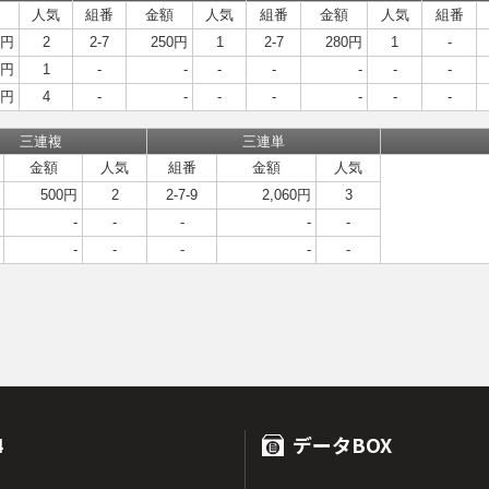
人気
組番
金額
人気
組番
金額
人気
組番
0円
2
2-7
250円
1
2-7
280円
1
-
0円
1
-
-
-
-
-
-
-
0円
4
-
-
-
-
-
-
-
三連複
三連単
金額
人気
組番
金額
人気
500円
2
2-7-9
2,060円
3
-
-
-
-
-
-
-
-
-
-
4
データBOX