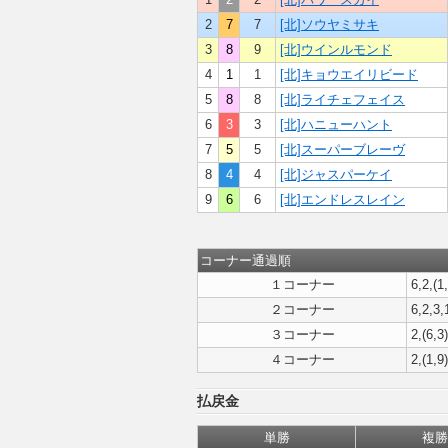
2
7
7
[北]ソウヤミサキ
3
8
9
[北]ウインルモンド
4
1
1
[北]キョウエイリビード
5
8
8
[北]ライチェフェイス
6
3
3
[北]ハニューハント
7
5
5
[北]スーパーブレーヴ
8
4
4
[北]ジャスパーケイ
9
6
6
[北]エンドレスレイン
コーナー通過順
１コーナー
6,2,(1
２コーナー
6,2,3,
３コーナー
2,(6,3
４コーナー
2,(1,9)
払戻金
単勝
複勝