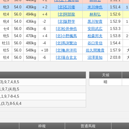
牝3
54.0
436kg
＋2
[北]石川倭
米川伸也
1:51.4
１
牡4
56.0
494kg
＋4
[北]阿部龍
林和弘
1:52.6
牝4
54.0
436kg
-2
[北]阪野学
黒川智貴
1:52.9
１
セ4
56.0
450kg
-6
[北]松井伸也
安田武広
1:53.3
牝5
54.0
470kg
＋4
[北]小野楓馬
桧森邦夫
1:53.8
２
牡11
56.0
480kg
-4
[北]馬渕繁治
谷口常信
1:54.4
牡5
56.0
548kg
＋18
[北]亀井洋司
佐久間雅貴
1:57.9
牡4
56.0
506kg
-6
[北]落合玄太
沼澤英知
2:03.8
天候
,3),9,7,4,8,5
晴
1,9,7,(4,8),5
),1,9,7-8-4,5
,(3,7),8-5,6,4
枠複
普通馬複