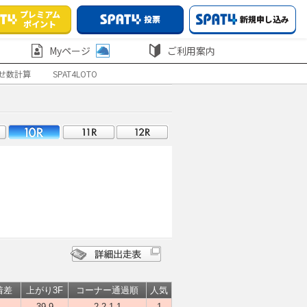
プレミアム
投票
新規申し込み
ポイント
Myページ
ご利用案内
せ数計算
SPAT4LOTO
着差
上がり3F
コーナー通過順
人気
-
39.9
2-2-1-1
1