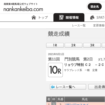
競走馬
トップ
開催情報
SPAT
レース一覧
変更情報
2021年9月1日
第11回 門別競馬 第2日
ダ1,7
リョウブ特別 Ｃ２ －２Ｃ
サラブレッド系 一般 定量
着
枠
馬番
馬名
1
2
2
[北]パワースカイ