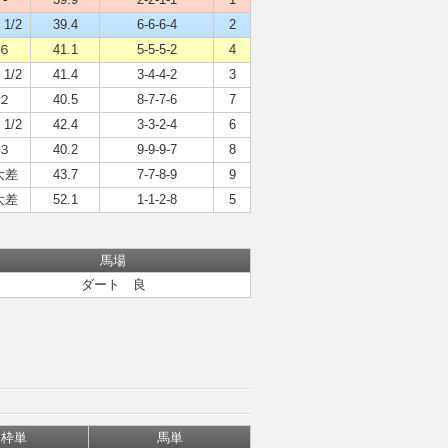
 1/2
39.4
6-6-6-4
2
６
41.1
5-5-5-2
4
 1/2
41.4
3-4-4-2
3
２
40.5
8-7-7-6
7
 1/2
42.4
3-3-2-4
6
３
40.2
9-9-9-7
8
大差
43.7
7-7-8-9
9
大差
52.1
1-1-2-8
5
馬場
ダート 良
枠単
馬単