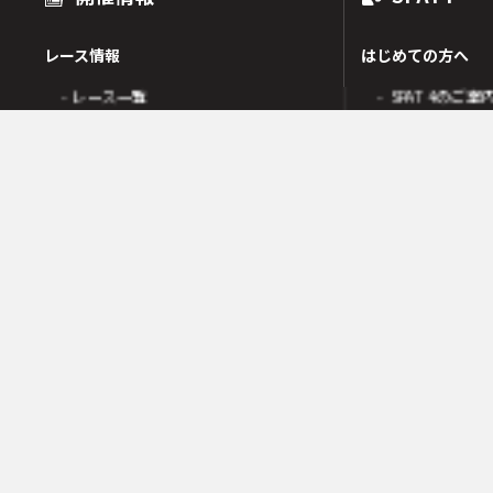
レース情報
はじめての方へ
- レース一覧
- SPAT4のご案
出走表
- SPAT4会員
オッズ
- ネットバンク
人気・高配当順
- 電話投票会員
人気検索
- よくあるご質
オッズ検索
オッズ賭式選択
会員の皆様へ
レース傾向
- 会員サポート 
- 変更情報一覧
- ガイド・操作
- 着順速報
- SPAT4発売日
- 払戻金一覧
競走成績
- 本日の騎乗一覧
SPAT4LOTO トリプル馬単