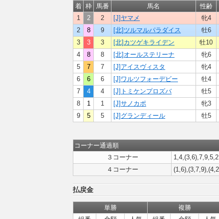
着
枠
馬番
馬名
性齢
1
2
2
[J]ヤマメ
牝4
2
8
9
[北]ツルマルパラダイス
牡6
3
3
3
[北]カツゲキライデン
牡10
4
8
8
[北]オールステリーナ
牝6
5
7
7
[J]アイスヴィスタ
牝4
6
6
6
[J]ワルツフォーデビー
牡4
7
4
4
[J]トミケンプロズバ
牡5
8
1
1
[J]サノカポ
牝3
9
5
5
[J]グランディール
牡5
コーナー通過順
３コーナー
1,4,(3,6),7,9,5,2
４コーナー
(1,6),(3,7,9),(4,
払戻金
単勝
複勝