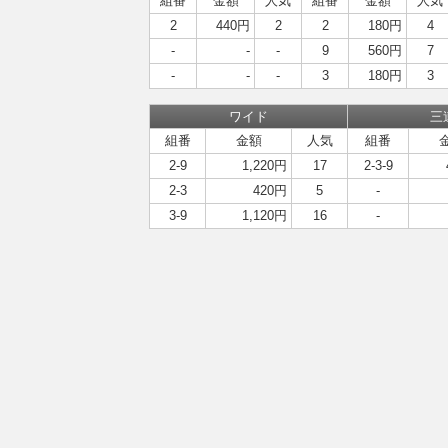
組番
金額
人気
組番
金額
人気
2
440円
2
2
180円
4
-
-
-
9
560円
7
-
-
-
3
180円
3
ワイド
三
組番
金額
人気
組番
2-9
1,220円
17
2-3-9
2-3
420円
5
-
3-9
1,120円
16
-