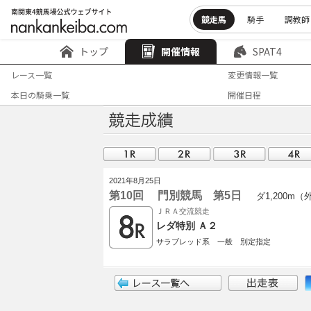
競走馬
騎手
調教師
トップ
開催情報
SPAT4
レース一覧
変更情報一覧
本日の騎乗一覧
開催日程
2021年8月25日
第10回 門別競馬 第5日
ダ1,200m（
ＪＲＡ交流競走
レダ特別 Ａ２
サラブレッド系 一般 別定指定