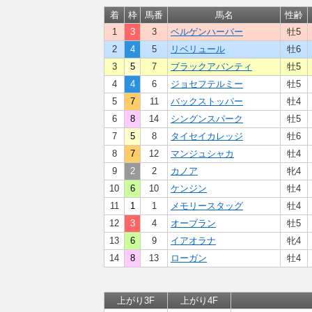
着
枠
馬番
馬名
性齢
1
3
3
ベルゲンハーバー
牡5
2
4
5
リベリュール
牡6
3
5
7
ブラックアバンティ
牡5
4
4
6
ジョセフテルミー
牡5
5
7
11
バックストッパー
牡4
6
8
14
シングンスパーク
牡5
7
5
8
タイセイカレッジ
牡6
8
7
12
マンジュシャカ
牡4
9
2
2
カノア
牝4
10
6
10
ケンジン
牡4
11
1
1
メモリースタッグ
牡4
12
3
4
オーブラン
牡5
13
6
9
イアオラナ
牝4
14
8
13
ローガン
牡4
上がり3F
上がり4F