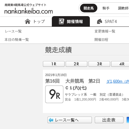
競走馬
騎手
調教師
トップ
開催情報
SPAT4
レース一覧
変更情報一覧
本日の騎乗一覧
開催日程
2021年1月19日
第16回 大井競馬 第2日
ダ1,600m
Ｃ１(六)(七)
サラブレッド系 一般 別定（普通競走）
賞金 1着1,200,000円 2着480,000円 3着30