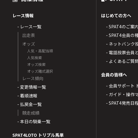
レース情報
はじめての方へ
- レース一覧
- SPAT4のご案
出走表
- SPAT4会員
オッズ
- ネットバンク
人気・高配当順
- 電話投票会員
人気検索
- よくあるご質
オッズ検索
オッズ賭式選択
会員の皆様へ
レース傾向
- 会員サポート 
- 変更情報一覧
- ガイド・操作
- 着順速報
- SPAT4発売日
- 払戻金一覧
競走成績
- 本日の騎乗一覧
SPAT4LOTO トリプル馬単