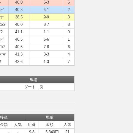
-
40.0
5-3
5
ビ
40.3
4-1
2
ナ
38.5
9-9
3
1/2
40.0
8-7
8
/2
41.1
1-1
9
ビ
40.5
6-6
1
1/2
40.5
7-8
6
タマ
41.3
3-3
4
５
42.6
1-3
7
馬場
ダート 良
枠単
馬単
金額
人気
組番
金額
人気
-
-
9-8
5,340円
21