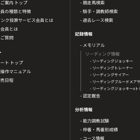
4のご案内 トップ
- 競走馬検索
T4会員の種類と特徴
- 騎手・調教師検索
トバンク投票サービス会員とは
- 過去レース検索
票会員とは
記録情報
るご質問
- メモリアル
へ
リーディング情報
- リーディングジョッキー
ポート トップ
- リーディングトレーナー
・操作マニュアル
- リーディングサイアー
4発売日程
- リーディングブルードメア
- リーディングジョッキーx
- 認定厩舎
分析情報
- 能力調教試験
- 枠番・馬番別成績
- コース情報