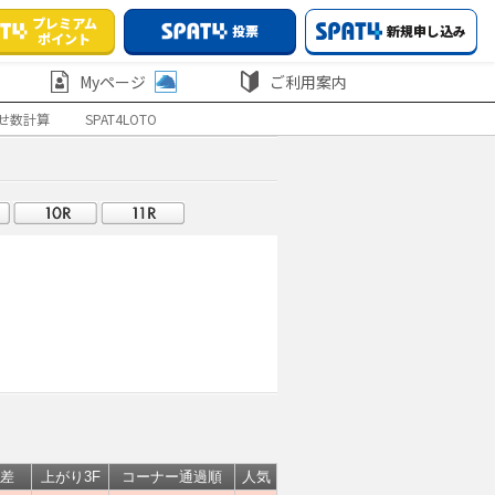
プレミアム
投票
新規申し込み
ポイント
Myページ
ご利用案内
せ数計算
SPAT4LOTO
差
上がり3F
コーナー通過順
人気