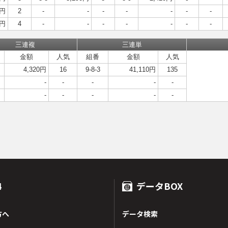
0円
2
-
-
-
-
-
-
-
0円
4
-
-
-
-
-
-
-
三連複
三連単
金額
人気
組番
金額
人気
4,320円
16
9-8-3
41,110円
135
-
-
-
-
-
-
-
-
-
-
4
データBOX
方へ
データ検索