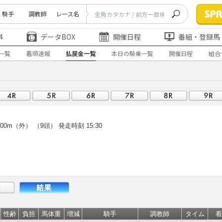
騎手
調教師
レース名
4
データBOX
開催日程
番組・登録馬
一覧
着順速報
払戻金一覧
本日の騎乗一覧
開催日程
組合
00m（外） （9頭）
発走時刻 15:30
性齢
負担
馬体重
増減
騎手
調教師
タイム
着