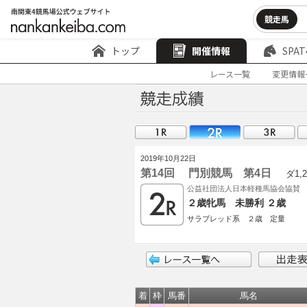
競走馬
トップ
開催情報
SPAT
レース一覧
変更情報
2019年10月22日
第14回 門別競馬 第4日
ダ1,2
公益社団法人日本軽種馬協会協賛
２歳牝馬 未勝利 ２歳
サラブレッド系 ２歳 定量
着
枠
馬番
馬名