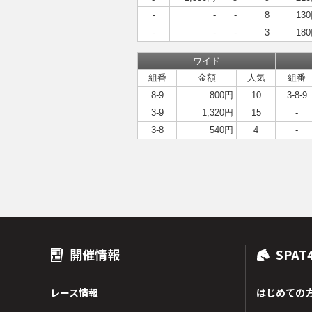
-
-
-
8
13
-
-
-
3
18
ワイド
組番
金額
人気
組番
8-9
800円
10
3-8-9
3-9
1,320円
15
-
3-8
540円
4
-
開催情報
SPAT
レース情報
はじめての