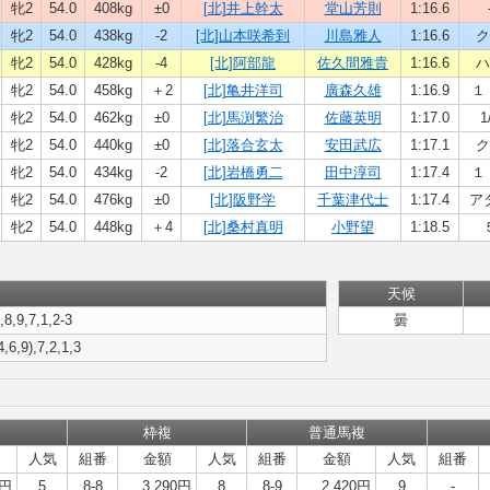
牝2
54.0
408kg
±0
[北]井上幹太
堂山芳則
1:16.6
牝2
54.0
438kg
-2
[北]山本咲希到
川島雅人
1:16.6
ク
牝2
54.0
428kg
-4
[北]阿部龍
佐久間雅貴
1:16.6
ハ
牝2
54.0
458kg
＋2
[北]亀井洋司
廣森久雄
1:16.9
１ 
牝2
54.0
462kg
±0
[北]馬渕繁治
佐藤英明
1:17.0
1
牝2
54.0
440kg
±0
[北]落合玄太
安田武広
1:17.1
ク
牝2
54.0
434kg
-2
[北]岩橋勇二
田中淳司
1:17.4
１ 
牝2
54.0
476kg
±0
[北]阪野学
千葉津代士
1:17.4
ア
牝2
54.0
448kg
＋4
[北]桑村真明
小野望
1:18.5
天候
6,8,9,7,1,2-3
曇
4,6,9),7,2,1,3
枠複
普通馬複
人気
組番
金額
人気
組番
金額
人気
組番
0円
5
8-8
3,290円
8
8-9
2,420円
9
-