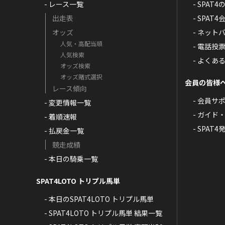
- レース一覧
- SPAT
出走表
- SPA
オッズ
- ネッ
人気・高配当順
- 電話投
人気検索
- よくあ
オッズ検索
オッズ賭式選択
会員の皆様
レース傾向
- 会員サ
- 変更情報一覧
- ガイド
- 着順速報
- SPAT
- 払戻金一覧
競走成績
- 本日の騎乗一覧
SPAT4LOTO トリプル馬単
- 本日のSPAT4LOTO トリプル馬単
- SPAT4LOTO トリプル馬単 結果一覧