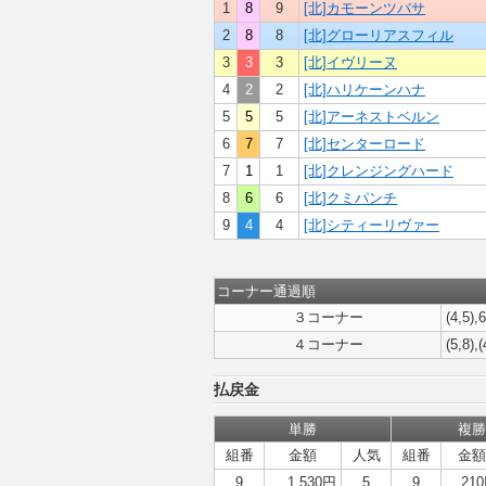
1
8
9
[北]カモーンツバサ
2
8
8
[北]グローリアスフィル
3
3
3
[北]イヴリーヌ
4
2
2
[北]ハリケーンハナ
5
5
5
[北]アーネストベルン
6
7
7
[北]センターロード
7
1
1
[北]クレンジングハード
8
6
6
[北]クミパンチ
9
4
4
[北]シティーリヴァー
コーナー通過順
３コーナー
(4,5),
４コーナー
(5,8),(
払戻金
単勝
複勝
組番
金額
人気
組番
金額
9
1,530円
5
9
21