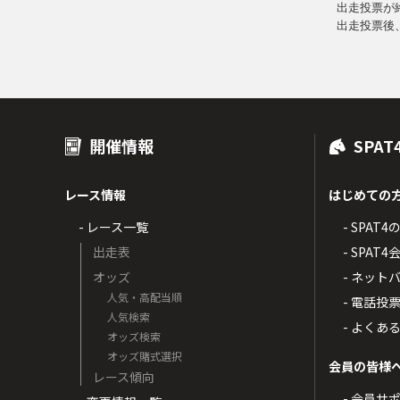
出走投票が
出走投票後
開催情報
SPAT
レース情報
はじめての
- レース一覧
- SPAT
出走表
- SPA
オッズ
- ネッ
人気・高配当順
- 電話投
人気検索
- よくあ
オッズ検索
オッズ賭式選択
会員の皆様
レース傾向
- 会員サ