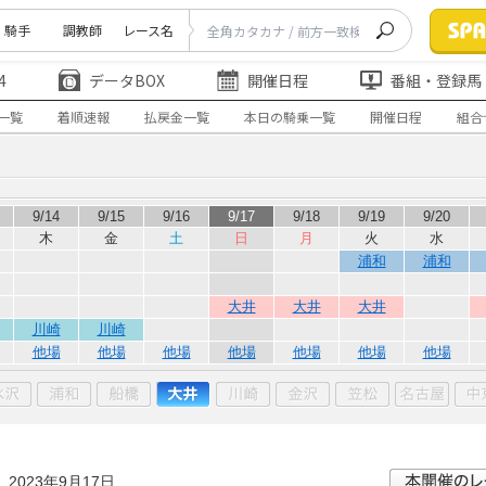
騎手
調教師
レース名
4
データBOX
開催日程
番組・登録馬
一覧
着順速報
払戻金一覧
本日の騎乗一覧
開催日程
組合
9/14
9/15
9/16
9/17
9/18
9/19
9/20
木
金
土
日
月
火
水
浦和
浦和
大井
大井
大井
川崎
川崎
他場
他場
他場
他場
他場
他場
他場
日
2023年9月17日