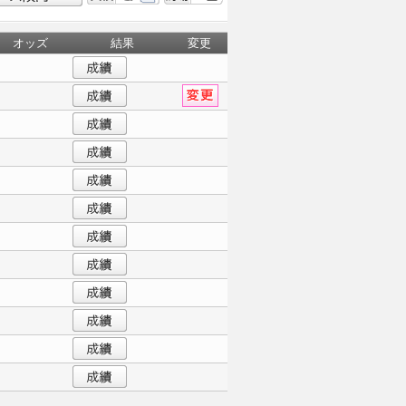
オッズ
結果
変更