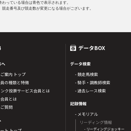
終わっている場合は青色で表示されます。
、競走番号及び競走数が変更になる場合がございます。
4
データBOX
方へ
データ検索
4のご案内 トップ
- 競走馬検索
T4会員の種類と特徴
- 騎手・調教師検索
トバンク投票サービス会員とは
- 過去レース検索
票会員とは
記録情報
るご質問
- メモリアル
へ
リーディング情報
- リーディングジョッキー
ポート トップ