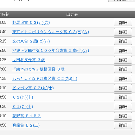
走時刻
出走表
4:05
野馬追賞 Ｃ３(五)(六)
4:40
東京メトロポリタンウィーク賞 Ｃ３(五)(六)
5:15
文の京賞 ２歳(七)(八)
5:50
池波正太郎生誕１００年台東賞 ２歳(七)(八)
6:25
世田谷疾走賞 ３歳
7:00
「絵本のまち」板橋区賞 ３歳
7:35
もっとよくなる江東区賞 Ｃ２(九)(十)
8:10
ピンポン賞 Ｃ２(九)(十)
8:50
Ｃ１(九)(十)
9:30
Ｃ１(九)(十)
0:10
花野賞 Ｂ１Ｂ２
0:50
爽籟賞 Ｂ２(二)