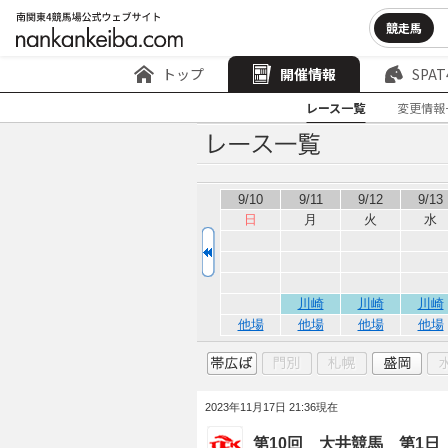
競走馬
トップ
開催情報
SPAT
レース一覧
変更情報
9/10
9/11
9/12
9/13
日
月
火
水
川崎
川崎
川崎
他場
他場
他場
他場
2023年11月17日 21:36現在
第10回 大井競馬 第1