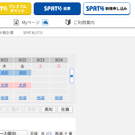
プレミアム
投票
新規申し込み
ポイント
Myページ
ご利用案内
せ数計算
SPAT4LOTO
9/21
9/22
9/23
9/24
木
金
土
日
浦和
浦和
大井
大井
他場
他場
他場
他場