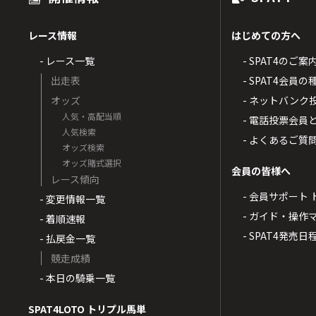
レース情報
はじめての方へ
- レース一覧
- SPAT4のご案
出走表
- SPAT4会員
オッズ
- ネットバンク
人気・高配当順
- 電話投票会員
人気検索
- よくあるご質
オッズ検索
オッズ賭式選択
会員の皆様へ
レース傾向
- 会員サポート 
- 変更情報一覧
- ガイド・操作
- 着順速報
- SPAT4発売日
- 払戻金一覧
競走成績
- 本日の騎乗一覧
SPAT4LOTO トリプル馬単