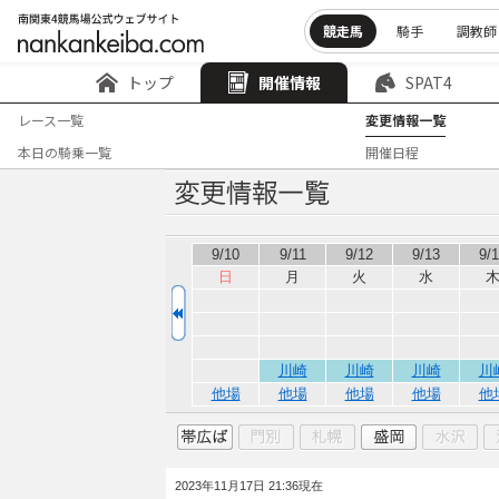
競走馬
騎手
調教師
トップ
開催情報
SPAT4
レース一覧
変更情報一覧
本日の騎乗一覧
開催日程
9/10
9/11
9/12
9/13
9/
日
月
火
水
川崎
川崎
川崎
川
他場
他場
他場
他場
他
2023年11月17日 21:36現在