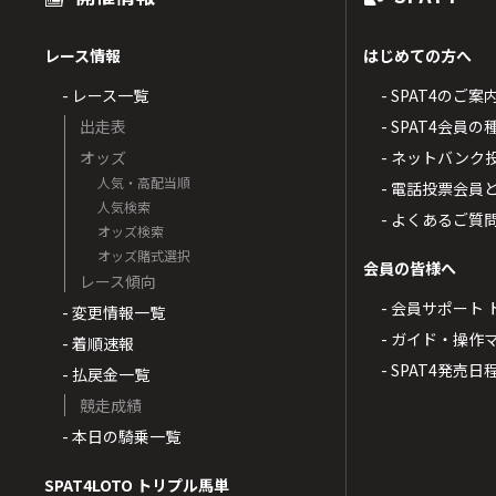
レース情報
はじめての方へ
- レース一覧
- SPAT4のご案
出走表
- SPAT4会員
オッズ
- ネットバンク
人気・高配当順
- 電話投票会員
人気検索
- よくあるご質
オッズ検索
オッズ賭式選択
会員の皆様へ
レース傾向
- 会員サポート 
- 変更情報一覧
- ガイド・操作
- 着順速報
- SPAT4発売日
- 払戻金一覧
競走成績
- 本日の騎乗一覧
SPAT4LOTO トリプル馬単