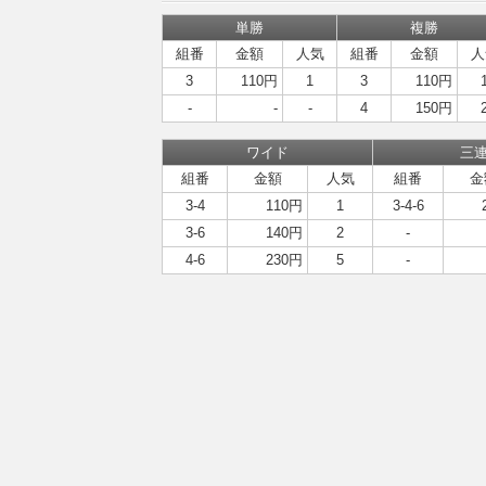
単勝
複勝
組番
金額
人気
組番
金額
人
3
110円
1
3
110円
-
-
-
4
150円
ワイド
三
組番
金額
人気
組番
金
3-4
110円
1
3-4-6
3-6
140円
2
-
4-6
230円
5
-