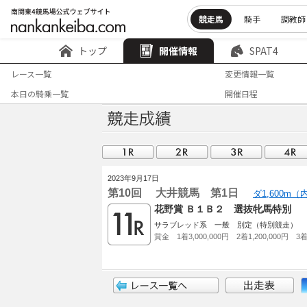
競走馬
騎手
調教師
トップ
開催情報
SPAT4
レース一覧
変更情報一覧
本日の騎乗一覧
開催日程
2023年9月17日
第10回 大井競馬 第1日
ダ1,600m
花野賞 Ｂ１Ｂ２ 選抜牝馬特別
サラブレッド系 一般 別定（特別競走）
賞金 1着3,000,000円 2着1,200,000円 3着