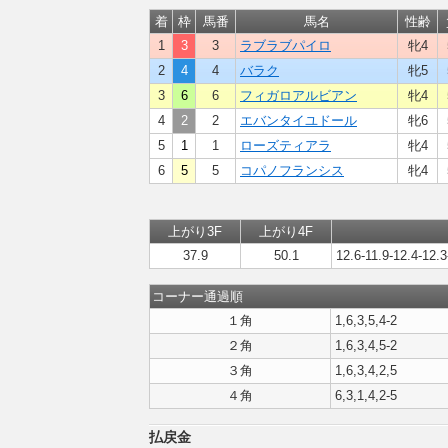
着
枠
馬番
馬名
性齢
1
3
3
ラブラブパイロ
牝4
2
4
4
バラク
牝5
3
6
6
フィガロアルビアン
牝4
4
2
2
エバンタイユドール
牝6
5
1
1
ローズティアラ
牝4
6
5
5
コパノフランシス
牝4
上がり3F
上がり4F
37.9
50.1
12.6-11.9-12.4-12.3
コーナー通過順
１角
1,6,3,5,4-2
２角
1,6,3,4,5-2
３角
1,6,3,4,2,5
４角
6,3,1,4,2-5
払戻金