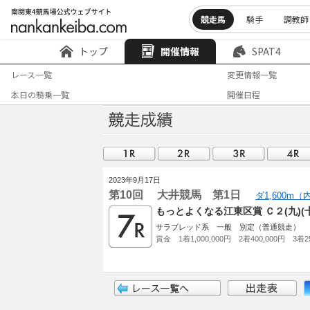
競走馬
騎手
調教師
トップ
開催情報
SPAT4
レース一覧
変更情報一覧
本日の騎乗一覧
開催日程
2023年9月17日
第10回 大井競馬 第1日
ダ1,600m
もっとよくなる江東区賞 Ｃ２(九)
サラブレッド系 一般 別定（普通競走）
賞金 1着1,000,000円 2着400,000円 3着25