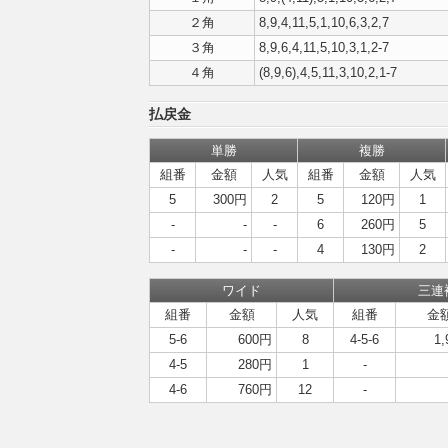
２角
8,9,4,11,5,1,10,6,3,2,7
３角
8,9,6,4,11,5,10,3,1,2-7
４角
(8,9,6),4,5,11,3,10,2,1-7
払戻金
単勝
複勝
組番
金額
人気
組番
金額
人気
5
300円
2
5
120円
1
-
-
-
6
260円
5
-
-
-
4
130円
2
ワイド
三連
組番
金額
人気
組番
金
5-6
600円
8
4-5-6
1
4-5
280円
1
-
4-6
760円
12
-