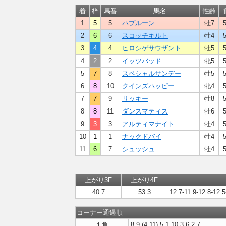
着
枠
馬番
馬名
性齢
1
5
5
ハプルーン
牡7
2
6
6
スコッチキルト
牡4
3
4
4
ヒロシゲサウザント
牡5
4
2
2
イッツバッド
牝5
5
7
8
スペシャルサンデー
牡5
6
8
10
クインズハッピー
牝4
7
7
9
リッキー
牡8
8
8
11
ダンスマティス
牡6
9
3
3
アルティマナイト
牡4
10
1
1
ナックドバイ
牡4
11
6
7
シュッシュ
牡4
上がり3F
上がり4F
40.7
53.3
12.7-11.9-12.8-12.5
コーナー通過順
１角
8,9,(4,11),5,1,10,3,6,2,7