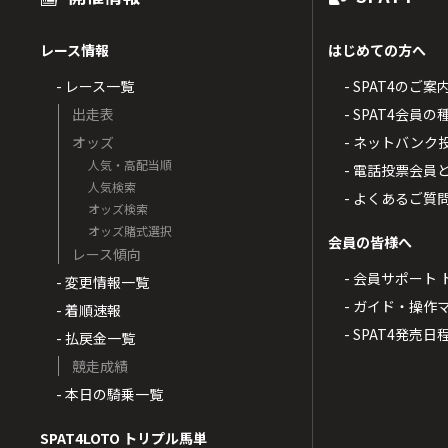
レース情報
はじめての方へ
- レース一覧
- SPAT4のご案
出走表
- SPAT4会員
オッズ
- ネットバンク
人気・高配当順
- 電話投票会員
人気検索
- よくあるご質
オッズ検索
オッズ賭式選択
会員の皆様へ
レース傾向
- 会員サポート 
- 変更情報一覧
- ガイド・操作
- 着順速報
- SPAT4発売日
- 払戻金一覧
競走成績
- 本日の騎乗一覧
SPAT4LOTO トリプル馬単