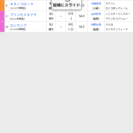
7
440
キタノフローラ
牝4
中越琉世
マクフィ
－
54.0
8
-3
22.3.27(中同名)
鹿毛
(川崎)
エイコオレクレール
474
プリンセスキアラ
牝6
山中悠希
シニスターミニスター
－
54.0
9
-1
20.4.1(中同名)
栗毛
(船橋)
プリンセスバリュー
8
441
エンランブ
牝5
仲野光馬
パイロ
－
54.0
10
＋11
21.4.29(中同名)
鹿毛
(船橋)
マイネマニフィーク