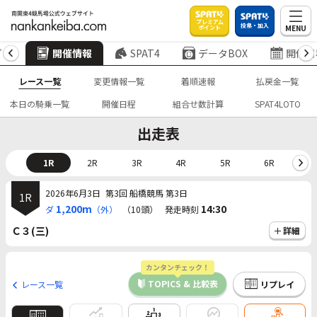
プレミアム
投票・加入
MENU
ポイント
プ
開催情報
SPAT4
データBOX
開催日
レース一覧
変更情報一覧
着順速報
払戻金一覧
本日の騎乗一覧
開催日程
組合せ数計算
SPAT4LOTO
出走表
1R
2R
3R
4R
5R
6R
7
2026年6月3日
第3回 船橋競馬 第3日
1R
1,200m
14:30
ダ
（外）
（10頭）
発走時刻
Ｃ３(三)
詳細
カンタンチェック！
TOPICS & 比較表
レース一覧
リプレイ