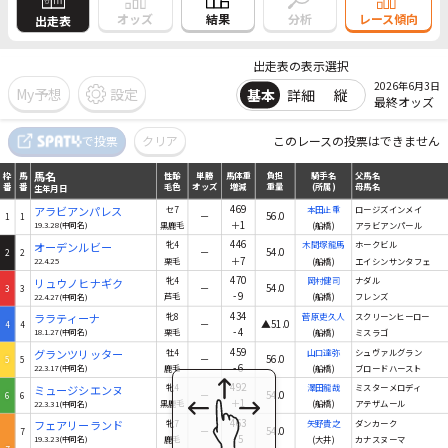
結果
オッズ
分析
レース傾向
出走表
出走表の表示選択
2026年6月3日
My予想
設定
基本
詳細
縦
最終オッズ
馬名
で投票
クリア
このレースの投票はできません
枠
馬
性齢
単勝
馬体重
負担
騎手名
父馬名
番
番
毛色
オッズ
増減
重量
(所属)
母馬名
生年月日
馬名
枠
馬
性齢
単勝
馬体重
負担
騎手名
父馬名
番
番
毛色
オッズ
増減
重量
(所属)
母馬名
生年月日
469
アラビアンパレス
セ7
本田正重
ロージズインメイ
－
56.0
1
1
＋1
19.3.28(中同名)
黒鹿毛
(船橋)
アラビアンパール
446
オーデンルビー
牝4
木間塚龍馬
ホークビル
－
54.0
2
2
＋7
22.4.25
栗毛
(船橋)
エイシンサンタフェ
470
リュウノヒナギク
牝4
岡村健司
ナダル
－
54.0
3
3
-9
22.4.27(中同名)
芦毛
(船橋)
フレンズ
434
ララティーナ
牝8
菅原吏久人
スクリーンヒーロー
－
▲51.0
4
4
-4
18.1.27(中同名)
栗毛
(船橋)
ミスラゴ
459
グランツリッター
牡4
山口達弥
シュヴァルグラン
－
56.0
5
5
-6
22.3.17(中同名)
鹿毛
(船橋)
ブロードハースト
492
ミュージシエンヌ
牝4
澤田龍哉
ミスターメロディ
－
54.0
6
6
＋1
22.3.31(中同名)
黒鹿毛
(船橋)
アテザムール
463
フェアリーランド
牝7
矢野貴之
ダンカーク
－
54.0
7
-5
19.3.23(中同名)
鹿毛
(大井)
カナスヌーマ