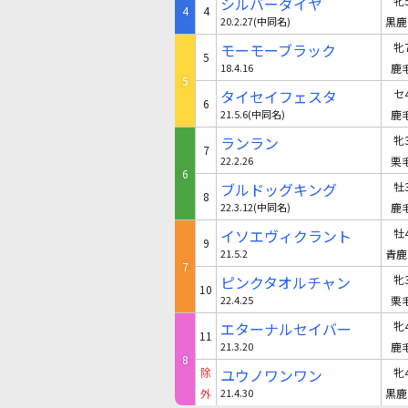
シルバーダイヤ
牝
4
4
20.2.27(中同名)
黒鹿
モーモーブラック
牝
5
18.4.16
鹿
5
タイセイフェスタ
セ
6
21.5.6(中同名)
鹿
ランラン
牝
7
22.2.26
栗
6
ブルドッグキング
牡
8
22.3.12(中同名)
鹿
イソエヴィクラント
牡
9
21.5.2
青鹿
7
ピンクタオルチャン
牝
10
22.4.25
栗
エターナルセイバー
牝
11
21.3.20
鹿
8
除
ユウノワンワン
牝
外
21.4.30
黒鹿