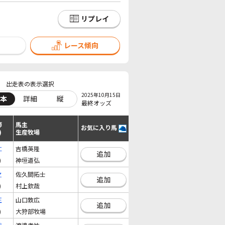
リプレイ
レース傾向
出走表の表示選択
2025年10月15日
本
詳細
縦
最終オッズ
師
馬主
お気に入り馬
)
生産牧場
仁
吉橋英隆
追加
)
神垣道弘
之
佐久間拓士
追加
)
村上欽哉
正
山口敦広
追加
)
大狩部牧場