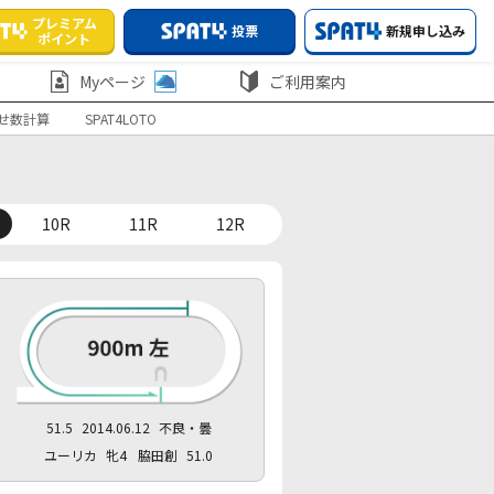
プレミアム
投票
新規申し込み
ポイント
Myページ
ご利用案内
せ数計算
SPAT4LOTO
10R
11R
12R
51.5
2014.06.12
不良・曇
ユーリカ
牝4
脇田創
51.0