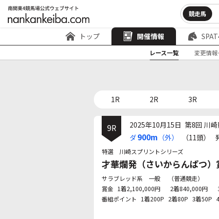
競走馬
トップ
開催情報
SPAT
レース一覧
変更情報
1R
2R
3R
2025年10月15日
第8回 川崎
9R
900m
ダ
（外）
（11頭）
特選 川崎スプリントシリーズ
才華爛発（さいからんぱつ）賞
サラブレッド系 一般
（普通競走）
賞金
1着2,100,000円
2着840,000円
番組ポイント
1着200P
2着80P
3着50P