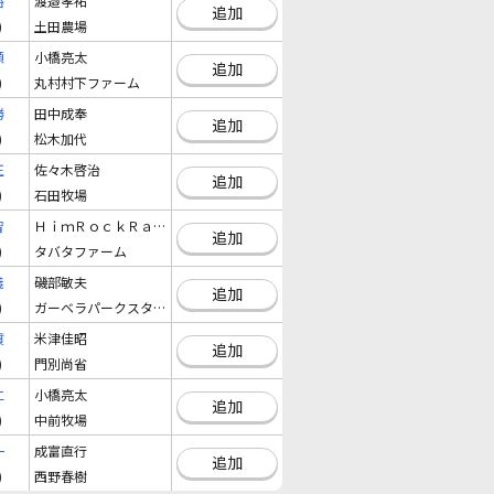
裕
渡邉孝祐
追加
)
土田農場
順
小橋亮太
追加
)
丸村村下ファーム
勝
田中成奉
追加
)
松木加代
正
佐々木啓治
追加
)
石田牧場
智
ＨｉｍＲｏｃｋＲａｃｉｎｇＨＤ（株）
追加
)
タバタファーム
義
磯部敏夫
追加
)
ガーベラパークスタツド
質
米津佳昭
追加
)
門別尚省
仁
小橋亮太
追加
)
中前牧場
一
成富直行
追加
)
西野春樹