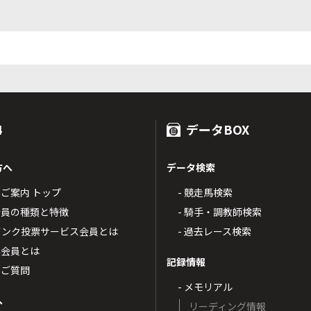
4
データBOX
方へ
データ検索
4のご案内 トップ
- 競走馬検索
T4会員の種類と特徴
- 騎手・調教師検索
トバンク投票サービス会員とは
- 過去レース検索
票会員とは
記録情報
るご質問
- メモリアル
へ
リーディング情報