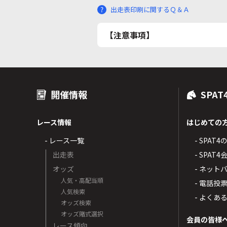
出走表印刷に関するＱ＆Ａ
【注意事項】
開催情報
SPAT
レース情報
はじめての
- レース一覧
- SPAT
出走表
- SPA
オッズ
- ネッ
人気・高配当順
- 電話投
人気検索
- よくあ
オッズ検索
オッズ賭式選択
会員の皆様
レース傾向