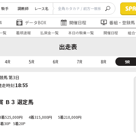
騎手
調教師
レース名
4
データBOX
開催日程
番組・登録馬
一覧
着順速報
払戻金一覧
本日の騎乗一覧
開催日程
組合
出走表
4R
5R
6R
7R
8R
9R
競馬 第3日
18:55
発走時刻
 Ｂ３ 選定馬
3着525,000円
4着315,000円
5着210,000円
4着30P
5着20P