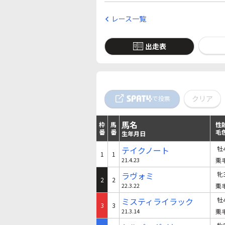
レース一覧
出走表
クリア
で投票
馬名
枠
馬
性
番
番
毛
生年月日
テイクノート
牡
1
1
21.4.23
栗
ラヴォミ
牝
2
2
22.3.22
栗
ミスティライラック
牡
3
3
21.3.14
栗