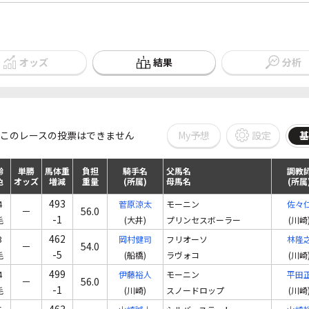
オッズ
結果
分析
My予想
設定
このレースの投票はできません
基
齢
単勝
馬体重
負担
騎手名
父馬名
調教
色
オッズ
増減
重量
(所属)
母馬名
(所属
493
4
菅原涼太
モーニン
佐々
－
56.0
-1
毛
(大井)
プリンセスボーラー
(川崎
462
3
岡村健司
フリオーソ
林隆
－
54.0
-5
毛
(船橋)
ラヴォコ
(川崎
499
4
伊藤裕人
モーニン
平田
－
56.0
-1
毛
(川崎)
スノードロップ
(川崎
463