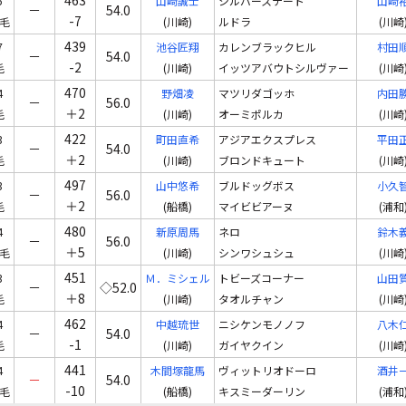
5
山崎誠士
シルバーステート
山崎
－
54.0
-7
毛
(川崎)
ルドラ
(川崎
439
7
池谷匠翔
カレンブラックヒル
村田
－
54.0
-2
毛
(川崎)
イッツアバウトシルヴァー
(川崎
470
4
野畑凌
マツリダゴッホ
内田
－
56.0
＋2
毛
(川崎)
オーミポルカ
(川崎
422
3
町田直希
アジアエクスプレス
平田
－
54.0
＋2
毛
(川崎)
ブロンドキュート
(川崎
497
3
山中悠希
ブルドッグボス
小久
－
56.0
＋2
毛
(船橋)
マイビビアーヌ
(浦和
480
4
新原周馬
ネロ
鈴木
－
56.0
＋5
毛
(川崎)
シンワシュシュ
(川崎
451
3
Ｍ．ミシェル
トビーズコーナー
山田
－
◇52.0
＋8
毛
(川崎)
タオルチャン
(川崎
462
4
中越琉世
ニシケンモノノフ
八木
－
54.0
-1
毛
(川崎)
ガイヤクイン
(川崎
441
4
木間塚龍馬
ヴィットリオドーロ
酒井
－
54.0
-10
毛
(船橋)
キスミーダーリン
(浦和