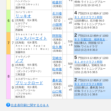
＋8
ヘンメイレン
464k ライトニングブルー
桧森邦
（タバスコキャット）
1182 (4.9) 10-10 41.3
(北海道)
酒井孝敏
4
コパノリッキー
石川倭
門別23.9.12 稍外ダ 1200
リッキオ
Ｂ１ オケクラフト特別
(北海道)
478
6
6
[北海道] 牡4 栗毛
57.0
12頭5番5人 石川倭 56.0
－
±0
ヒカリアイ
478k ライトニングブルー
小国博
（アフリート）
1149 (1.6) 8-8 38.3
(北海道)
西森鶴
2
Ｓｈａｃｋｌｅｆｏｒｄ
阿部龍
門別23.8.22 稍外ダ 1000
ジャスパーエイト
Ｂ３ 引退記念 桜井良太特別
(北海道)
516
7
7
[北海道] 牡8 栗毛
56.0
9頭2番3人 阿部龍 57.0
－
＋8
Ａｎｎｉｅ’ｓ Ａｐｐｌｅ
508k ワイルドラヴ
佐久雅
（Ｓｈａｗｋｌｉｔ Ｗｏｎ）
1013 (0.2) 8-8 36.0
(北海道)
加藤和夫
5
ドゥラメンテ
宮崎光
門別23.9.12 稍外ダ 1200
ノブ
Ｂ１ オケクラフト特別
(北海道)
500
8
[北海道] 牡5 栗毛
56.0
12頭10番6人 宮崎光 56.0
－
-6
ウインアルエット
506k ライトニングブルー
松本隆
（ダンスインザダーク）
1151 (1.8) 9-5 38.5
(北海道)
三島宣彦
8
2
エスポワールシチー
桑村真
門別23.9.12 稍外ダ 1200
ブリックロード
Ｂ１ オケクラフト特別
(北海道)
474
9
[北海道] 牝3 鹿毛
54.0
12頭1番1人 桑村真 54.0
－
±0
バトルアンコール
474k ライトニングブルー
山口竜
（フジキセキ）
1135 (0.2) 1-1 38.6
(北海道)
橋本富夫
出走表印刷に関するＱ＆Ａ