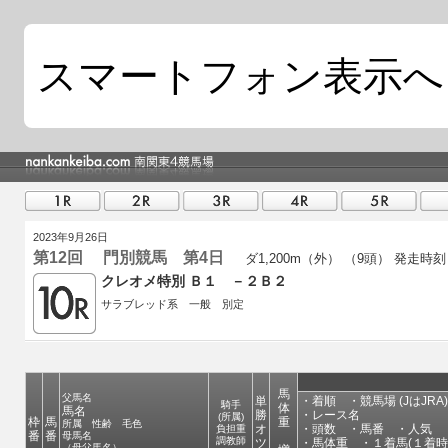
スマートフォン表示へ
2023年9月26日
第12回 門別競馬 第4日
ダ1,200m（外） （9頭）
発走時刻 1
クレオメ特別 Ｂ１ －２Ｂ２
サラブレッド系 一般 別定
馬
父馬名
単
・着順 ・競馬場 (JはJRA
騎手
体
馬名
勝
・レース名
(所属)
枠
馬
重
所属 性齢 毛色
オ
・頭数 ・馬番 ・人気 
負担重
番
番
母馬名
調教師
ツ
・馬体重 ・１着馬(１着時
（母父馬名）