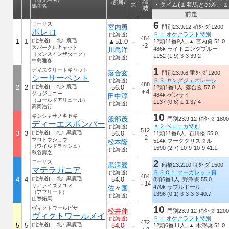
増
(所属)
ズ
・タイム(１着馬との差、１
馬主名
減
前走
6
モーリス
宮内勇
門別23.9.12 稍外ダ 1200
ボレロ
Ｂ１ オケクラフト特別
(北海道)
484
1
1
[北海道] 牝5 鹿毛
▲51.0
12頭11番9人 ▲ 宮内勇 51.0
－
-2
スパークルキャット
486k ライトニングブルー
川島洋
（ダンスインザダーク）
1152 (1.9) 3-3 39.2
(北海道)
中島雅春
1
ディスクリートキャット
落合玄
門別23.9.6 重外ダ 1200
シーサーペント
Ｂ３ ヤングジェネレーションカップ
(北海道)
488
2
2
[北海道] 牡3 鹿毛
56.0
12頭1番1人 落合玄 57.0
－
＋4
ジョジョニー
484k ゲンサイ
田中淳
（ゴールドアリュール）
1137 (0.6) 1-1 37.4
(北海道)
高岡浩行
10
キンシャサノキセキ
服部茂
門別23.9.12 稍外ダ 1800
ディーエスボンバー
Ａ２ ベロニカ特別
(北海道)
512
3
3
[北海道] 牡5 黒鹿毛
56.0
11頭11番6人 石川倭 55.0
－
-2
マロトウショウ
514k フーククリスタル
松本隆
（ワイルドラッシュ）
1590 (2.7) 10-9-10-9 41.1
(北海道)
秋谷壽之
2
モーリス
黒澤愛
船橋23.2.10 良外ダ 1500
マテラガニア
Ｂ３Ｃ１ マーガレット賞
(北海道)
484
4
4
[北海道] 牝5 黒鹿毛
54.0
8頭6番1人 野澤憲 55.0
－
＋14
リアライズノユメ
470k サブルドール
佐々国
（アフリート）
1396 (0.1) 3-3-3-3 40.7
(北海道)
山際拓馬
10
ヴィクトワールピサ
松井伸
門別23.9.12 稍外ダ 1200
ヴィクトワールメイ
Ｂ１ オケクラフト特別
(北海道)
472
5
5
[北海道] 牝7 黒鹿毛
54.0
12頭6番11人 ▲ 木澤奨 51.0
－