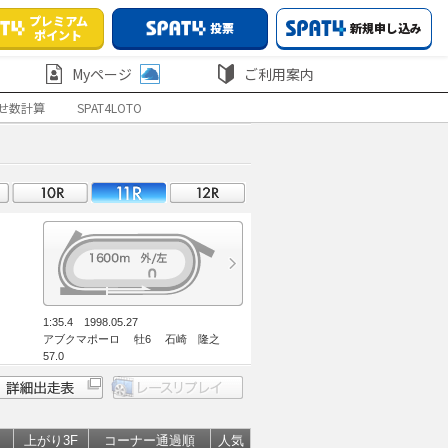
プレミアム
投票
新規申し込み
ポイント
Myページ
ご利用案内
せ数計算
SPAT4LOTO
1:35.4 1998.05.27
アブクマポーロ 牡6 石崎 隆之
57.0
上がり3F
コーナー通過順
人気