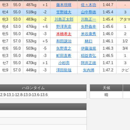
牡3
55.0
487kg
＋1
藤本現暉
佐々木功
1:44.7
-
牡4
55.0
518kg
-2
笠野雄大
山中尊徳
1:45.4
３
牝3
53.0
483kg
-2
川島正太郎
川島正一
1:45.4
アタ
牝4
53.0
476kg
＋6
野澤憲彦
矢野義幸
1:45.6
１
牡5
55.0
476kg
-3
本橋孝太
米谷康秀
1:46.0
２
牡7
57.0
532kg
＋5
和田譲治
林幻
1:46.1
1/2
牡6
55.0
503kg
-5
矢野貴之
伊藤滋規
1:46.3
3/4
牡3
55.0
499kg
-3
町田直希
稲益貴弘
1:46.5
１
セ7
55.0
470kg
＋1
小杉亮
阿井正雄
1:47.1
３
牡9
57.0
449kg
-3
澤田龍哉
矢内博
1:47.2
クビ
ハロンタイム
天候
12.9-13.1-12.8-13.0-13.6-13.6
晴