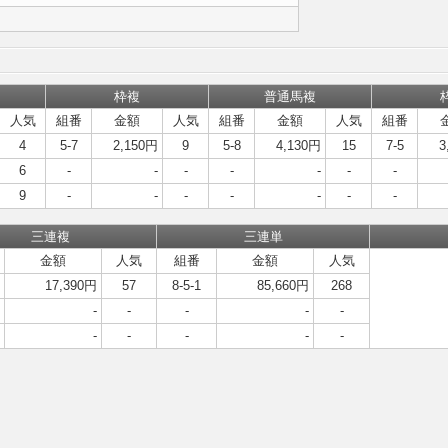
枠複
普通馬複
人気
組番
金額
人気
組番
金額
人気
組番
4
5-7
2,150円
9
5-8
4,130円
15
7-5
3
6
-
-
-
-
-
-
-
9
-
-
-
-
-
-
-
三連複
三連単
金額
人気
組番
金額
人気
17,390円
57
8-5-1
85,660円
268
-
-
-
-
-
-
-
-
-
-