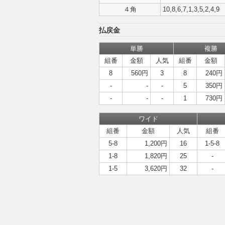
４角
10,8,6,7,1,3,5,2,4,9
払戻金
単勝
複勝
組番
金額
人気
組番
金額
8
560円
3
8
240円
-
-
-
5
350円
-
-
-
1
730円
ワイド
組番
金額
人気
組番
5-8
1,200円
16
1-5-8
1-8
1,820円
25
-
1-5
3,620円
32
-