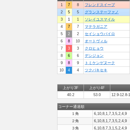
1
7
8
フレンドスイープ
2
5
5
グランステーファノ
3
1
1
ソレイユスマイル
4
7
7
マテラガニア
5
2
2
セイショウパイロ
6
8
10
オートヴィル
7
3
3
クロヒョウ
8
6
6
デシジョン
9
8
9
トミケンゲヌーク
10
4
4
ツクバキセキ
上がり3F
上がり4F
40.2
53.0
12.9-12.8-
コーナー通過順
１角
6,10,8,1,7,3,5,2,4,9
２角
6,10,8,1,7,3,5,2,4,9
３角
6,10,8,7,3,1,5,2,4,9