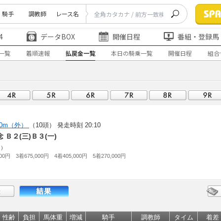
騎手
調教師
レース名
4
データBOX
開催日程
番組・登録馬
一覧
着順速報
払戻金一覧
本日の騎乗一覧
開催日程
組合
00m（外）
（10頭）
発走時刻 20:10
 Ｂ２(三)Ｂ３(一)
走）
000円 3着675,000円 4着405,000円 5着270,000円
性齢
負担
馬体重
増減
騎手
調教師
タイム
着差