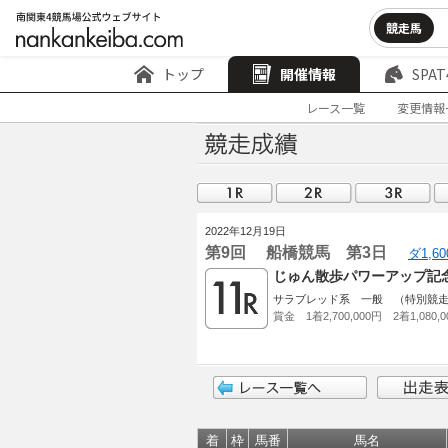
競走馬
トップ
開催情報
SPAT
レース一覧
変更情報
2022年12月19日
第9回 船橋競馬 第3日
ダ1,6
じゅん散歩パワーアップ記念
サラブレッド系 一般 （特別競
賞金 1着2,700,000円 2着1,080,
着
枠
馬番
馬名