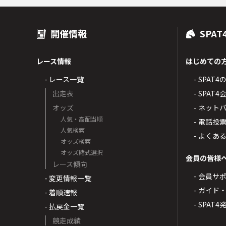
開催情報
SPAT
レース情報
はじめての
- レース一覧
- SPAT
出走表
- SPA
オッズ
- ネッ
人気・高配当順
- 電話投
人気検索
- よくあ
オッズ検索
オッズ賭式選択
会員の皆様
レース傾向
- 会員サ
- 変更情報一覧
- ガイド
- 着順速報
- SPAT
- 払戻金一覧
競走成績