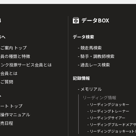
4
データBOX
方へ
データ検索
4のご案内 トップ
- 競走馬検索
T4会員の種類と特徴
- 騎手・調教師検索
トバンク投票サービス会員とは
- 過去レース検索
票会員とは
記録情報
るご質問
- メモリアル
へ
リーディング情報
- リーディングジョッキー
ポート トップ
- リーディングトレーナー
・操作マニュアル
- リーディングサイアー
4発売日程
- リーディングブルードメア
- リーディングジョッキーx