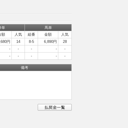
枠単
馬単
金額
人気
組番
金額
人気
,680円
14
8-5
6,890円
28
-
-
-
-
-
-
-
-
-
-
備考