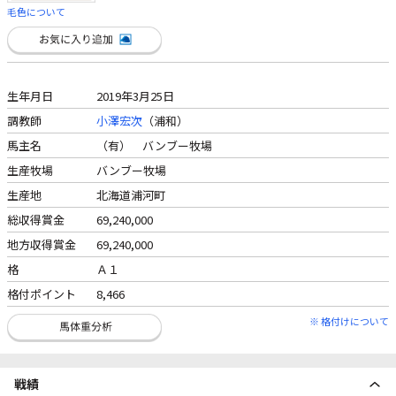
毛色について
生年月日
2019年3月25日
調教師
小澤宏次
（浦和）
馬主名
（有） バンブー牧場
生産牧場
バンブー牧場
生産地
北海道浦河町
総収得賞金
69,240,000
地方収得賞金
69,240,000
格
Ａ１
格付ポイント
8,466
※ 格付けについて
戦績