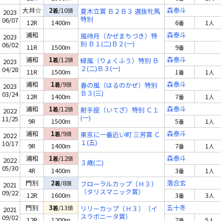
大井☆
2
/10
森泰斗
着
頭
夏木立賞 Ｂ２Ｂ３ 選抜牝馬
2023
特別
06/07
12R
1400m
6
1
番
人
浦和
森泰斗
風待月（かぜまちづき）特
2023
別 Ｂ１(二)Ｂ２(一)
06/02
11R
1500m
9
番
浦和
1
/12
森泰斗
着
頭
緑風（りょくふう）特別 Ｂ
2023
２(二)Ｂ３(一)
04/28
11R
1500m
1
1
番
人
浦和
1
/9
森泰斗
着
頭
春の風（はるのかぜ）特別
2023
Ｂ３(三)
03/24
12R
1400m
7
1
番
人
浦和
1
/12
森泰斗
着
頭
射手座（いてざ）特別 Ｃ１
2022
(一)
11/25
9R
1500m
5
1
番
人
浦和
1
/9
森泰斗
着
頭
東京に一番近い町 三芳賞 Ｃ
2022
１(五)
10/17
9R
1400m
7
1
番
人
浦和
1
/12
森泰斗
着
頭
2022
３歳(二)
05/30
4R
1400m
3
1
番
人
門別
2
/8
落合玄
着
頭
フローラルカップ〔Ｈ３〕
2021
（タリスマニック賞）
09/22
12R
1600m
3
3
番
人
門別
3
/13
五十冬
着
頭
リリーカップ〔Ｈ３〕（イ
2021
スラボニータ賞）
09/02
12R
1200m
7
5
番
人