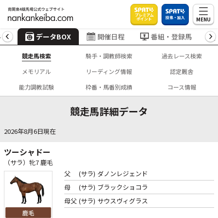
プレミアム
投票・加入
MENU
ポイント
4
データBOX
開催日程
番組・登録馬
競走馬検索
騎手・調教師検索
過去レース検索
メモリアル
リーディング情報
認定厩舎
能力調教試験
枠番・馬番別成績
コース情報
競走馬詳細データ
2026年8月6日現在
ツーシャドー
（サラ）牝7 鹿毛
父
(サラ)
ダノンレジェンド
母
(サラ)
ブラックショコラ
母父
(サラ)
サウスヴィグラス