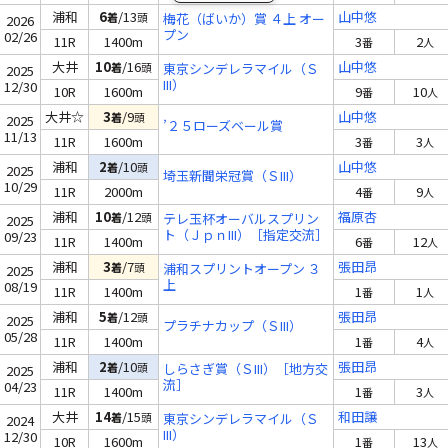
浦和
6
/13
山中悠
着
頭
梅花（ばいか）賞 ４上 オー
2026
プン
02/26
11R
1400m
3
2
番
人
大井
10
/16
山中悠
着
頭
東京シンデレラマイル（Ｓ
2025
III）
12/30
10R
1600m
9
10
番
人
大井☆
3
/9
山中悠
着
頭
2025
’２５ローズベール賞
11/13
11R
1600m
3
3
番
人
浦和
2
/10
山中悠
着
頭
2025
埼玉新聞栄冠賞（ＳIII）
10/29
11R
2000m
4
9
番
人
浦和
10
/12
福原杏
着
頭
テレ玉杯オーバルスプリン
2025
ト（ＪｐｎIII）［指定交流］
09/23
11R
1400m
6
12
番
人
浦和
3
/7
張田昂
着
頭
浦和スプリントオープン ３
2025
上
08/19
11R
1400m
1
1
番
人
浦和
5
/12
張田昂
着
頭
2025
プラチナカップ（ＳIII）
05/28
11R
1400m
1
4
番
人
浦和
2
/10
張田昂
着
頭
しらさぎ賞（ＳIII）［地方交
2025
流］
04/23
11R
1400m
1
3
番
人
大井
14
/15
和田譲
着
頭
東京シンデレラマイル（Ｓ
2024
III）
12/30
10R
1600m
1
13
番
人