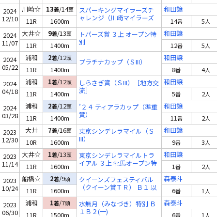
川崎☆
13
/14
和田譲
着
頭
スパーキングマイラーズチ
2024
ャレンジ（川崎マイラーズ
12/10
11R
1600m
14
5
番
人
ＴＲ）
大井☆
9
/13
和田譲
着
頭
トパーズ賞 ３上 オープン特
2024
別
11/07
11R
1400m
12
5
番
人
浦和
2
/12
和田譲
着
頭
2024
プラチナカップ（ＳIII）
05/22
11R
1400m
8
4
番
人
浦和
1
/12
和田譲
着
頭
しらさぎ賞（ＳIII）［地方交
2024
流］
04/18
11R
1400m
5
2
番
人
浦和
2
/12
和田譲
着
頭
’２４ ティアラカップ（準重
2024
賞）
03/28
11R
1400m
11
2
番
人
大井
7
/16
和田譲
着
頭
東京シンデレラマイル（Ｓ
2023
III）
12/30
10R
1600m
9
3
番
人
大井☆
1
/13
和田譲
着
頭
東京シンデレラマイルトラ
2023
イアル ３上 牝馬オープン特
11/14
11R
1600m
1
2
番
人
別
船橋☆
2
/9
森泰斗
着
頭
クイーンズフェスティバル
2023
（クイーン賞ＴＲ） Ｂ１ 以
10/24
11R
1600m
6
1
番
人
下選抜牝馬
浦和
1
/7
森泰斗
着
頭
水無月（みなづき）特別 Ｂ
2023
１Ｂ２(一)
06/30
11R
1500m
6
1
番
人