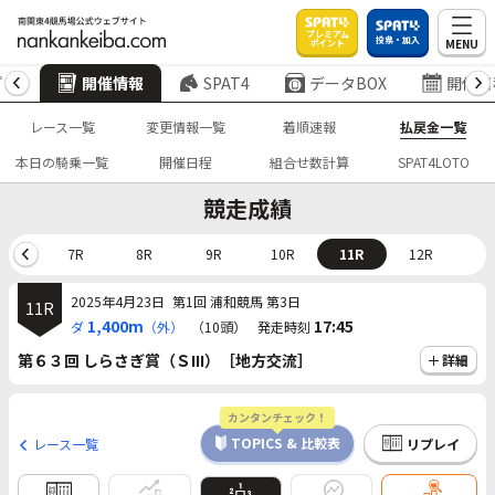
プレミアム
投票・加入
MENU
ポイント
プ
開催情報
SPAT4
データBOX
開催日
レース一覧
変更情報一覧
着順速報
払戻金一覧
本日の騎乗一覧
開催日程
組合せ数計算
SPAT4LOTO
競走成績
6R
7R
8R
9R
10R
11R
12R
2025年4月23日
第1回 浦和競馬 第3日
11R
1,400m
17:45
ダ
（外）
（10頭）
発走時刻
第６３回 しらさぎ賞（ＳIII）［地方交流］
詳細
カンタンチェック！
TOPICS & 比較表
レース一覧
リプレイ