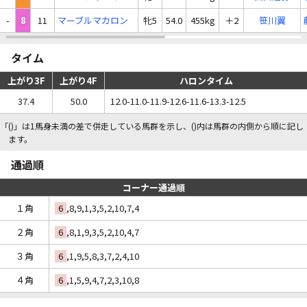
-
8
11
マーブルマカロン
牝5
54.0
455kg
＋2
笹川翼
タイム
上がり3F
上がり4F
ハロンタイム
37.4
50.0
12.0-11.0-11.9-12.6-11.6-13.3-12.5
「()」は1馬身未満の差で併走している馬群を示し、()内は馬群の内側から順に記し
ます。
通過順
コーナー通過順
１角
6
,8,9,1,3,5,2,10,7,4
２角
6
,8,1,9,3,5,2,10,4,7
３角
6
,1,9,5,8,3,7,2,4,10
４角
6
,1,5,9,4,7,2,3,10,8