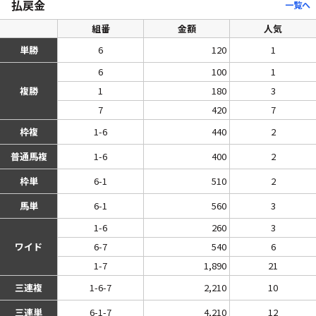
払戻金
一覧へ
組番
金額
人気
単勝
6
120
1
6
100
1
複勝
1
180
3
7
420
7
枠複
1-6
440
2
普通馬複
1-6
400
2
枠単
6-1
510
2
馬単
6-1
560
3
1-6
260
3
ワイド
6-7
540
6
1-7
1,890
21
三連複
1-6-7
2,210
10
三連単
6-1-7
4,210
12