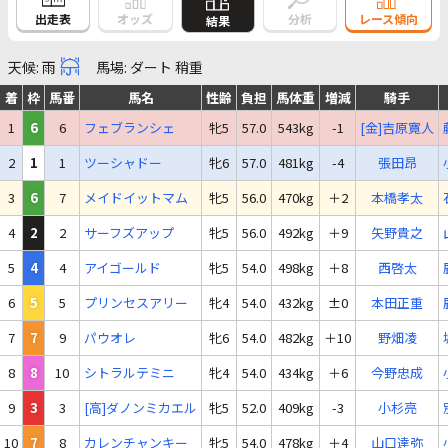
出走表
オッズ
分析
レース傾向
結果
天候: 雨
馬場: ダート 稍重
着
枠
馬番
馬名
性齢
負担
馬体重
増減
騎手
1
6
6
フェブランシェ
牝5
57.0
543kg
-1
[金]吉原寛人
2
1
1
ツーシャドー
牝6
57.0
481kg
-4
張田昂
3
6
7
メイドイットマム
牝5
56.0
470kg
＋2
本橋孝太
4
2
2
サーフズアップ
牝5
56.0
492kg
＋9
矢野貴之
5
4
4
アイゴールド
牝5
54.0
498kg
＋8
西啓太
6
5
5
プリンセスアリー
牝4
54.0
432kg
±0
本田正重
7
7
9
パウオレ
牝6
54.0
482kg
＋10
野畑凌
8
8
10
シトラルテミニ
牝4
54.0
434kg
＋6
今野忠成
9
3
3
[高]ダノンミカエル
牝5
52.0
409kg
-3
小杉亮
10
7
8
カレンチャンキー
牝5
54.0
478kg
＋4
山口達弥