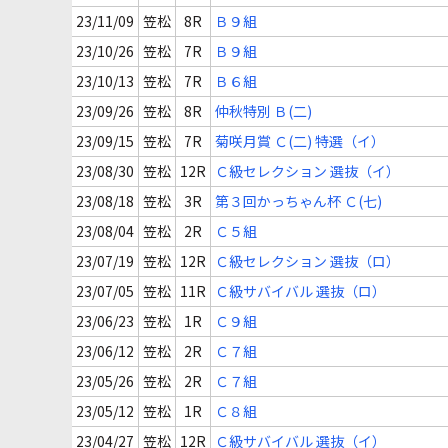
23/11/09
笠松
8R
Ｂ９組
23/10/26
笠松
7R
Ｂ９組
23/10/13
笠松
7R
Ｂ６組
23/09/26
笠松
8R
仲秋特別 Ｂ(二)
23/09/15
笠松
7R
菊咲月賞 Ｃ(二) 特選（イ）
23/08/30
笠松
12R
Ｃ級セレクション 選抜（イ）
23/08/18
笠松
3R
第３回かっちゃん杯 Ｃ(七)
23/08/04
笠松
2R
Ｃ５組
23/07/19
笠松
12R
Ｃ級セレクション 選抜（ロ）
23/07/05
笠松
11R
Ｃ級サバイバル 選抜（ロ）
23/06/23
笠松
1R
Ｃ９組
23/06/12
笠松
2R
Ｃ７組
23/05/26
笠松
2R
Ｃ７組
23/05/12
笠松
1R
Ｃ８組
23/04/27
笠松
12R
Ｃ級サバイバル 選抜（イ）