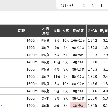
1月～3月
1
1
1
天候
距離
馬番
人気
着/頭数
タイム
差/
馬場
1400m
晴/良
9
10
10
/10
1:34.2
3.1
番
人
着
頭
1400m
曇/良
9
4
6
/11
1:32.8
1.5
番
人
着
頭
1400m
晴/良
6
6
8
/8
1:33.3
2.9
番
人
着
頭
)
1400m
晴/良
10
9
4
/9
1:31.8
1.1
番
人
着
頭
1600m
晴/良
4
8
9
/10
1:48.3
3.1
番
人
着
頭
1400m
曇/良
11
9
5
/10
1:32.0
2.4
番
人
着
頭
別
1600m
晴/良
5
10
8
/10
1:46.6
1.5
番
人
着
頭
1400m
晴/良
9
8
8
/9
1:34.6
4.0
番
人
着
頭
1600m
曇/重
3
9
9
/10
1:50.0
5.3
番
人
着
頭
1400m
曇/重
5
8
1
/9
1:34.5
0.1
番
人
着
頭