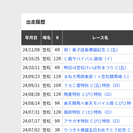
出走履歴
年月日
場名
R
レース名
24/11/08
笠松
4R
祝！美子店長爆誕記念 Ｃ(五)
24/10/25
笠松
12R
Ｃ級サバイバル 選抜（イ）
24/10/11
笠松
4R
明日は笠松けいば秋まつり Ｃ(五)
24/09/23
笠松
11R
まねき馬倶楽部ｉｎ笠松競馬場 Ｃ(六
特別（ロ）
24/09/11
笠松
10R
うろこ雲特別 Ｃ(五) 特別（ロ）
24/08/28
笠松
12R
晩夏特別 Ｃ(六) 特別（ロ）
24/08/14
笠松
9R
楽天競馬×楽天モバイル賞 Ｃ(六) 特
（ロ）
24/07/31
笠松
12R
風鈴特別 Ｃ(七) 特別（ロ）
24/07/17
笠松
9R
アサガオ特別 Ｃ(六) 特別（ロ）
24/07/02
笠松
3R
りつき４歳誕生日おめでとう記念 Ｃ