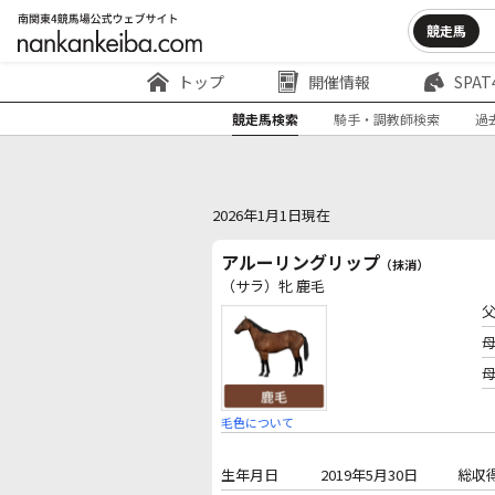
競走馬
トップ
開催情報
SPAT
競走馬検索
騎手・調教師検索
過
2026年1月1日現在
アルーリングリップ
（抹消）
（サラ）牝 鹿毛
毛色について
生年月日
2019年5月30日
総収