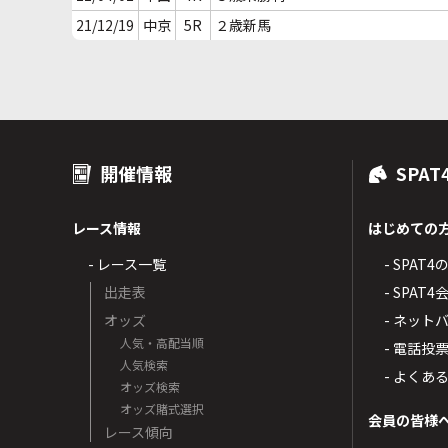
21/12/19
中京
5R
２歳新馬
開催情報
SPAT
レース情報
はじめての
- レース一覧
- SPAT
出走表
- SPA
オッズ
- ネッ
人気・高配当順
- 電話投
人気検索
- よくあ
オッズ検索
オッズ賭式選択
会員の皆様
レース傾向