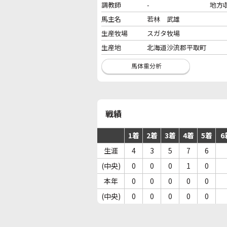
調教師
-
地方
馬主名
若林 武雄
生産牧場
スガタ牧場
生産地
北海道沙流郡平取町
戦績
1着
2着
3着
4着
5着
6
生涯
4
3
5
7
6
(中央)
0
0
0
1
0
本年
0
0
0
0
0
(中央)
0
0
0
0
0