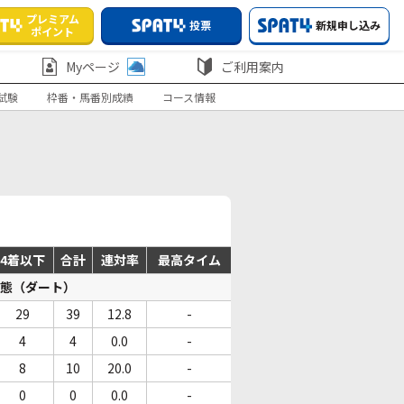
プレミアム
投票
新規申し込み
ポイント
Myページ
ご利用案内
試験
枠番・馬番別成績
コース情報
4着以下
合計
連対率
最高タイム
態（ダート）
29
39
12.8
-
4
4
0.0
-
8
10
20.0
-
0
0
0.0
-