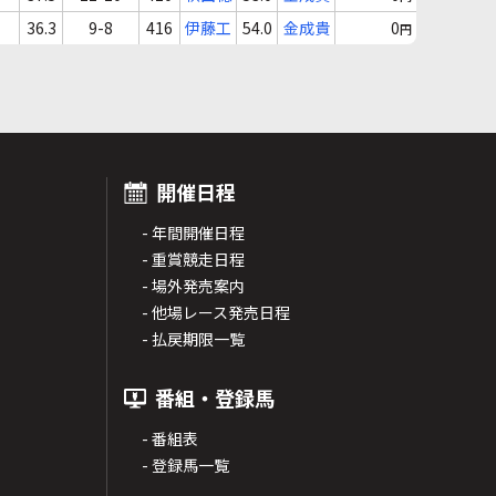
36.3
9-8
416
伊藤工
54.0
金成貴
0
円
開催日程
- 年間開催日程
- 重賞競走日程
- 場外発売案内
- 他場レース発売日程
- 払戻期限一覧
番組・登録馬
- 番組表
- 登録馬一覧