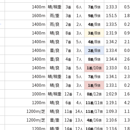
1400m
晴/稍重
3
6
7
/9
1:33.3
0.5
番
人
着
頭
1600m
雨/重
3
1
9
/9
1:51.5
1.8
番
人
着
頭
Ｃ
1400m
雨/良
2
2
4
/8
1:33.5
0.2
番
人
着
頭
1400m
晴/良
8
3
3
/8
1:31.9
0.9
番
人
着
頭
1400m
晴/良
7
5
4
/8
1:34.2
2.1
番
人
着
頭
1400m
曇/良
7
3
2
/8
1:33.4
0.0
番
人
着
頭
1400m
曇/良
4
7
8
/9
1:34.4
2.6
番
人
着
頭
1400m
晴/良
3
5
1
/10
1:33.0
0.1
番
人
着
頭
1400m
晴/稍重
1
5
7
/9
1:34.1
2.3
番
人
着
頭
1400m
晴/良
3
3
1
/9
1:33.1
0.2
番
人
着
頭
1000m
晴/稍重
12
7
8
/12
1:02.9
1.6
番
人
着
頭
1200m
晴/良
6
4
11
/11
1:19.1
4.2
番
人
着
頭
1200m/芝
晴/良
11
14
11
/17
1:09.3
1.1
番
人
着
頭
1200m/芝
曇/重
12
13
4
/16
1:10.6
1.3
番
人
着
頭
1200m
晴/重
14
12
10
/16
1:13.6
1.8
番
人
着
頭