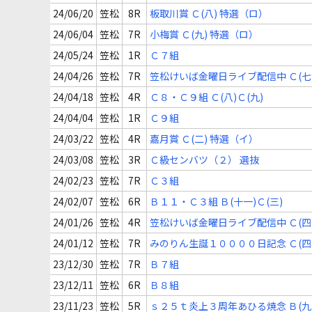
(十二)
24/06/20
笠松
8R
板取川賞 Ｃ(八) 特選（ロ）
24/06/04
笠松
7R
小梅賞 Ｃ(九) 特選（ロ）
24/05/24
笠松
1R
Ｃ７組
24/04/26
笠松
7R
笠松けいば金曜日ライブ配信中 Ｃ(七
24/04/18
笠松
4R
Ｃ８・Ｃ９組 Ｃ(八)Ｃ(九)
24/04/04
笠松
1R
Ｃ９組
24/03/22
笠松
4R
嘉月賞 Ｃ(二) 特選（イ）
24/03/08
笠松
3R
Ｃ級センバツ（２） 選抜
24/02/23
笠松
7R
Ｃ３組
24/02/07
笠松
6R
Ｂ１１・Ｃ３組 Ｂ(十一)Ｃ(三)
24/01/26
笠松
4R
笠松けいば金曜日ライブ配信中 Ｃ(四
24/01/12
笠松
7R
みのりん生誕１００００日記念 Ｃ(四
23/12/30
笠松
7R
Ｂ７組
23/12/11
笠松
6R
Ｂ８組
23/11/23
笠松
5R
ｓ２５ｔ炎上３周年あひる焼念 Ｂ(九