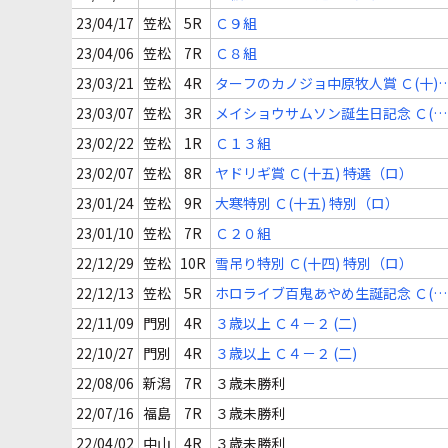
23/04/17
笠松
5R
Ｃ９組
23/04/06
笠松
7R
Ｃ８組
23/03/21
笠松
4R
ターフのカノジョ中原牧人賞 Ｃ(十)
(十三)
23/03/07
笠松
3R
メイショウサムソン誕生日記念 Ｃ(十
二)Ｃ(十五)
23/02/22
笠松
1R
Ｃ１３組
23/02/07
笠松
8R
ヤドリギ賞 Ｃ(十五) 特選（ロ）
23/01/24
笠松
9R
大寒特別 Ｃ(十五) 特別（ロ）
23/01/10
笠松
7R
Ｃ２０組
22/12/29
笠松
10R
雪吊り特別 Ｃ(十四) 特別（ロ）
22/12/13
笠松
5R
ホロライブ百鬼あやめ生誕記念 Ｃ(二
十二)
22/11/09
門別
4R
３歳以上 Ｃ４－２ (二)
22/10/27
門別
4R
３歳以上 Ｃ４－２ (二)
22/08/06
新潟
7R
３歳未勝利
22/07/16
福島
7R
３歳未勝利
22/04/02
中山
4R
３歳未勝利