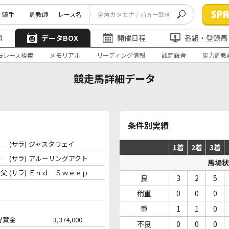
騎手
調教師
レース名
4
データBOX
開催日程
番組・登録馬
去レース検索
メモリアル
リーディング情報
認定厩舎
能力調教
競走馬詳細データ
条件別実績
父
(サラ)
ジャスタウェイ
1着
2着
3着
母
(サラ)
アルーリングアクト
馬場状
母父
(サラ)
Ｅｎｄ Ｓｗｅｅｐ
良
3
2
5
稍重
0
0
0
重
1
1
0
得賞金
3,374,000
不良
0
0
0