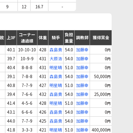
9
12
16.7
-
コーナー
負担
事故
上3F
体重
騎手
調教師
獲得賞金
通過順
重量
40.1
10-10-10
428
森島貴
54.0
加藤幸
0
円
39.7
10-9-9
431
大原浩
54.0
加藤幸
0
円
40.4
8-8-8
431
明星晴
51.0
加藤幸
0
円
39.1
7-8-8
431
森島貴
54.0
加藤幸
50,000
円
40.8
7-7-9
427
明星晴
51.0
加藤幸
0
円
39.4
7-6-6
432
森島貴
54.0
加藤幸
25,000
円
41.4
4-5-6
428
明星晴
51.0
加藤幸
0
円
43.1
6-6-6
426
森島貴
54.0
加藤幸
0
円
44.0
7-7-9
425
森島貴
54.0
加藤幸
0
円
41.8
3-3-3
421
明星晴
51.0
加藤幸
400,000
円