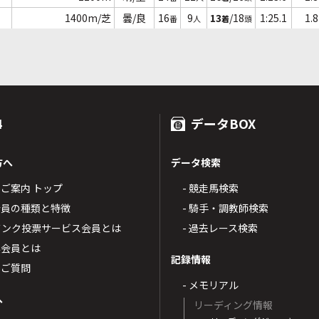
1400m/芝
曇/良
16
9
13
/18
1:25.1
1.8
番
人
着
頭
4
データBOX
方へ
データ検索
4のご案内 トップ
- 競走馬検索
T4会員の種類と特徴
- 騎手・調教師検索
トバンク投票サービス会員とは
- 過去レース検索
票会員とは
記録情報
るご質問
- メモリアル
へ
リーディング情報