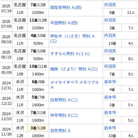
名古屋
7
/12
丹羽克
着
頭
2025
南知多特別 Ａ(四)
07/24
11R
1500m
6
11
番
人
名古屋
11
/12
丹羽克
着
頭
2025
半田特別 Ａ(四)
07/09
10R
1500m
2
7
番
人
名古屋
4
/10
丹羽克
着
頭
伊佐木（いさき）特別 Ａ
2025
(三)
06/16
11R
920m
10
4
番
人
名古屋
7
/10
丹羽克
着
頭
2025
すずらん特別 Ａ(１ｂ)
05/23
10R
920m
9
8
番
人
名古屋
10
/11
丹羽克
着
頭
2025
細魚（さより）特別 Ａ(三)
05/09
10R
1400m
7
9
番
人
水沢
6
/8
岩本怜
着
頭
メイセイオペラ メモリアル
2024
Ａ
12/31
11R
1600m
4
7
番
人
水沢
5
/7
岩本怜
着
頭
2024
白鳥特別 Ａ(二)
12/22
11R
1600m
3
5
番
人
水沢
7
/11
岩本怜
着
頭
2024
仲冬特別 Ａ(二)
12/10
11R
1600m
4
5
番
人
水沢
3
/12
岩本怜
着
頭
2024
初冬特別 Ａ
11/26
12R
1600m
10
4
番
人