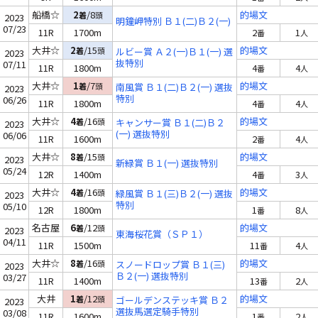
船橋☆
2
/8
的場文
着
頭
2023
明鐘岬特別 Ｂ１(二)Ｂ２(一)
07/23
11R
1700m
2
1
番
人
大井☆
2
/15
的場文
着
頭
ルビー賞 Ａ２(一)Ｂ１(一) 選
2023
抜特別
07/11
11R
1800m
4
4
番
人
大井☆
1
/7
的場文
着
頭
南風賞 Ｂ１(二)Ｂ２(一) 選抜
2023
特別
06/26
11R
1800m
4
4
番
人
大井☆
4
/16
的場文
着
頭
キャンサー賞 Ｂ１(二)Ｂ２
2023
(一) 選抜特別
06/06
11R
1600m
2
4
番
人
大井☆
8
/15
的場文
着
頭
2023
新緑賞 Ｂ１(一) 選抜特別
05/24
12R
1400m
4
3
番
人
大井☆
4
/16
的場文
着
頭
緑風賞 Ｂ１(三)Ｂ２(一) 選抜
2023
特別
05/10
12R
1800m
1
8
番
人
名古屋
6
/12
的場文
着
頭
2023
東海桜花賞（ＳＰ１）
04/11
11R
1500m
11
4
番
人
大井☆
8
/16
的場文
着
頭
スノードロップ賞 Ｂ１(三)
2023
Ｂ２(一) 選抜特別
03/27
11R
1400m
13
2
番
人
大井
1
/12
的場文
着
頭
ゴールデンステッキ賞 Ｂ２
2023
選抜馬選定騎手特別
03/08
11R
1600m
1
2
番
人