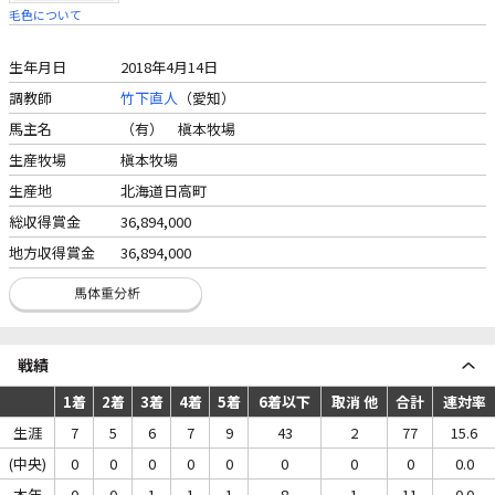
毛色について
生年月日
2018年4月14日
調教師
竹下直人
（愛知）
馬主名
（有） 槇本牧場
生産牧場
槇本牧場
生産地
北海道日高町
総収得賞金
36,894,000
地方収得賞金
36,894,000
戦績
1着
2着
3着
4着
5着
6着以下
取消 他
合計
連対率
生涯
7
5
6
7
9
43
2
77
15.6
(中央)
0
0
0
0
0
0
0
0
0.0
本年
0
0
1
1
1
8
1
11
0.0