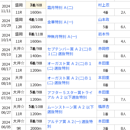
盛岡
3
/6
村上忍
着
頭
2024
霜月特別 Ａ(二)
11/11
11R
1600m
4
2
番
人
盛岡
4
/10
山本政
着
頭
2024
金華特別 Ａ(一)
10/29
12R
1600m
5
6
番
人
盛岡
8
/11
岩本怜
着
頭
2024
神無月特別 Ａ(一)
10/14
11R
1600m
8
4
番
人
大井☆
7
/9
赤岡修
着
頭
セプテンバー賞 Ａ２(二)Ｂ
2024
１(二) 選抜特別
09/10
12R
1400m
8
8
番
人
大井☆
6
/9
本田重
着
頭
オーガスト賞 Ａ２(二)Ｂ１
2024
(二) 選抜特別
08/17
11R
1200m
8
6
番
人
大井
本田重
オーガスト賞 Ａ２(二)Ｂ１
2024
(二) 選抜特別
08/16
11R
1200m
8
番
大井☆
5
/9
本田重
着
頭
アフター５スター賞トライ
2024
アル Ａ２ 以下選抜特別
07/30
11R
1200m
2
7
番
人
大井☆
5
/10
福原杏
着
頭
ムーンストーン賞 Ａ２ 以下
2024
選抜特別
06/27
11R
1200m
1
8
番
人
大井☆
8
/9
本田重
着
頭
アルテア賞 Ａ２(一) 選抜特
2024
別
06/05
9R
2000m
3
8
番
人