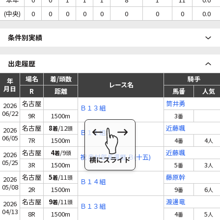
(中央)
0
0
0
0
0
0
0
0
0.0
条件別実績
出走履歴
場名
着/頭数
騎手
年
レース名
月日
R
距離
馬番
人気
名古屋
筒井勇
2026
Ｂ１３組
06/22
9R
1500m
3
番
名古屋
8
/12
近藤颯
着
頭
2026
Ｂ１１組
06/05
7R
1500m
4
4
番
人
名古屋
4
/9
近藤颯
着
頭
2026
祝 奥村部長還暦 Ｂ(十五)
05/25
3R
1500m
5
3
番
人
名古屋
5
/11
藤原幹
着
頭
2026
Ｂ１４組
05/08
2R
1500m
9
6
番
人
名古屋
9
/11
渡邊竜
着
頭
2026
Ｂ１３組
04/13
8R
1500m
4
5
番
人