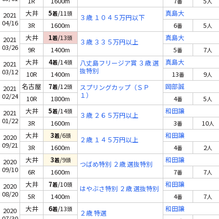
1R
1600m
7
5
番
人
大井
5
/11
真島大
着
頭
2021
３歳 １０４５万円以下
04/16
3R
1600m
6
5
番
人
大井
1
/13
真島大
着
頭
2021
３歳 ３３５万円以上
03/26
9R
1400m
5
7
番
人
大井
4
/14
真島大
着
頭
八丈島フリージア賞 ３歳 選
2021
抜特別
03/12
10R
1400m
13
9
番
人
名古屋
7
/12
岡部誠
着
頭
スプリングカップ（ＳＰ
2021
１）
02/24
10R
1800m
4
5
番
人
大井
5
/14
和田譲
着
頭
2021
３歳 ２６５万円以上
01/22
3R
1600m
3
10
番
人
大井
3
/6
和田譲
着
頭
2020
２歳 １４５万円以上
09/21
3R
1600m
4
2
番
人
大井
3
/9
和田譲
着
頭
2020
つばめ特別 ２歳 選抜特別
09/10
6R
1600m
7
7
番
人
大井
7
/10
和田譲
着
頭
2020
はやぶさ特別 ２歳 選抜特別
08/20
5R
1400m
4
7
番
人
大井
6
/13
和田譲
着
頭
2020
２歳 特選
07/30