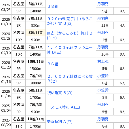
名古屋
8
/11
丹羽克
着
頭
2026
Ｂ８組
03/25
5R
1400m
9
8
番
人
名古屋
7
/11
丹羽克
着
頭
９２０ｍ戦 荒子川（あらこ
2026
がわ）賞 Ｂ(四)
03/10
7R
920m
11
4
番
人
名古屋
3
/11
丹羽克
着
頭
唐衣（からころも）特別 Ｂ
2026
(１ｃ)
02/23
10R
920m
4
6
番
人
名古屋
7
/11
丹羽克
着
頭
１，４００ｍ戦 ブラウニー
2026
賞 Ｂ(三)
02/10
10R
1400m
10
9
番
人
名古屋
10
/11
村上弘
着
頭
2026
Ｂ６組
01/29
9R
1500m
5
6
番
人
名古屋
7
/9
小笠羚
着
頭
２，０００ｍ戦 はこべら賞
2026
Ｂ(七)
01/16
9R
2000m
8
6
番
人
名古屋
6
/11
小笠羚
着
頭
2026
祝い亀賞 Ｂ(八)
01/04
9R
1700m
8
6
番
人
名古屋
7
/8
丹羽克
着
頭
2025
コスモス特別 Ａ(二)
09/04
9R
920m
5
8
番
人
名古屋
10
/11
丹羽克
着
頭
2025
美浜特別 Ａ(四)
08/20
11R
1700m
8
8
番
人