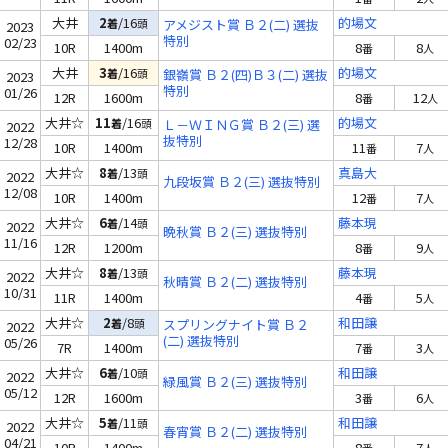
大井
2
/16
的場文
着
頭
アメジスト賞 Ｂ２(二) 選抜
2023
特別
02/23
10R
1400m
8
8
番
人
大井
3
/16
的場文
着
頭
銀嶺賞 Ｂ２(四)Ｂ３(二) 選抜
2023
特別
01/26
12R
1600m
8
12
番
人
大井☆
11
/16
的場文
着
頭
Ｌ－ＷＩＮＧ賞 Ｂ２(三) 選
2022
抜特別
12/28
10R
1400m
11
7
番
人
大井☆
8
/13
真島大
着
頭
2022
九段坂賞 Ｂ２(三) 選抜特別
12/08
10R
1400m
12
7
番
人
大井☆
6
/14
藤本現
着
頭
2022
晩秋賞 Ｂ２(三) 選抜特別
11/16
12R
1200m
8
9
番
人
大井☆
8
/13
藤本現
着
頭
2022
秋晴賞 Ｂ２(二) 選抜特別
10/31
11R
1400m
4
5
番
人
大井☆
2
/8
和田譲
着
頭
スプリングナイト賞 Ｂ２
2022
(二) 選抜特別
05/26
7R
1400m
7
3
番
人
大井☆
6
/10
和田譲
着
頭
2022
緑風賞 Ｂ２(三) 選抜特別
05/12
12R
1600m
3
6
番
人
大井☆
5
/11
和田譲
着
頭
2022
春宵賞 Ｂ２(二) 選抜特別
04/21
10R
1400m
8
7