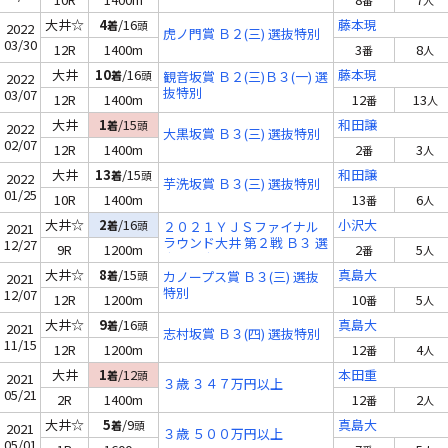
番
人
大井☆
4
/16
藤本現
着
頭
2022
虎ノ門賞 Ｂ２(三) 選抜特別
03/30
12R
1400m
3
8
番
人
大井
10
/16
藤本現
着
頭
観音坂賞 Ｂ２(三)Ｂ３(一) 選
2022
抜特別
03/07
12R
1400m
12
13
番
人
大井
1
/15
和田譲
着
頭
2022
大黒坂賞 Ｂ３(三) 選抜特別
02/07
12R
1400m
2
3
番
人
大井
13
/15
和田譲
着
頭
2022
芋洗坂賞 Ｂ３(三) 選抜特別
01/25
10R
1400m
13
6
番
人
大井☆
2
/16
小沢大
着
頭
２０２１ＹＪＳファイナル
2021
ラウンド大井 第２戦 Ｂ３ 選
12/27
9R
1200m
2
5
番
人
定馬選定騎手特別
大井☆
8
/15
真島大
着
頭
カノープス賞 Ｂ３(三) 選抜
2021
特別
12/07
12R
1200m
10
5
番
人
大井☆
9
/16
真島大
着
頭
2021
志村坂賞 Ｂ３(四) 選抜特別
11/15
12R
1200m
12
4
番
人
大井
1
/12
本田重
着
頭
2021
３歳 ３４７万円以上
05/21
2R
1400m
12
2
番
人
大井☆
5
/9
真島大
着
頭
2021
３歳 ５００万円以上
05/01