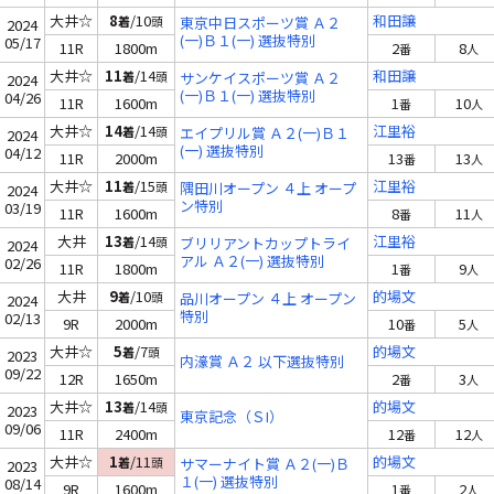
大井☆
8
/10
和田譲
着
頭
東京中日スポーツ賞 Ａ２
2024
(一)Ｂ１(一) 選抜特別
05/17
11R
1800m
2
8
番
人
大井☆
11
/14
和田譲
着
頭
サンケイスポーツ賞 Ａ２
2024
(一)Ｂ１(一) 選抜特別
04/26
11R
1600m
1
10
番
人
大井☆
14
/14
江里裕
着
頭
エイプリル賞 Ａ２(一)Ｂ１
2024
(一) 選抜特別
04/12
11R
2000m
13
13
番
人
大井☆
11
/15
江里裕
着
頭
隅田川オープン ４上 オープ
2024
ン特別
03/19
11R
1600m
8
11
番
人
大井
13
/14
江里裕
着
頭
ブリリアントカップトライ
2024
アル Ａ２(一) 選抜特別
02/26
11R
1800m
1
9
番
人
大井
9
/10
的場文
着
頭
品川オープン ４上 オープン
2024
特別
02/13
9R
2000m
10
5
番
人
大井☆
5
/7
的場文
着
頭
2023
内濠賞 Ａ２ 以下選抜特別
09/22
12R
1650m
2
3
番
人
大井☆
13
/14
的場文
着
頭
2023
東京記念（ＳI）
09/06
11R
2400m
12
12
番
人
大井☆
1
/11
的場文
着
頭
サマーナイト賞 Ａ２(一)Ｂ
2023
１(一) 選抜特別
08/14
9R
1600m
1
2
番
人