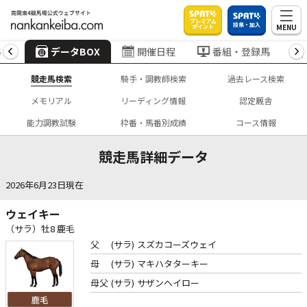
プレミアム
投票・加入
MENU
ポイント
4
データBOX
開催日程
番組・登録馬
競走馬検索
騎手・調教師検索
過去レース検索
メモリアル
リーディング情報
認定厩舎
能力調教試験
枠番・馬番別成績
コース情報
競走馬詳細データ
2026年6月23日現在
ウェイキー
（サラ）牡8 鹿毛
父
(サラ)
スズカコーズウェイ
母
(サラ)
マキハタターキー
母父
(サラ)
サザンヘイロー