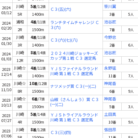
川崎
5
/12
笹川翼
着
頭
2024
Ｃ３(五)(六)
03/12
5R
1400m
3
5
番
人
浦和
4
/11
池谷匠
着
頭
ランチタイムチャレンジ Ｃ
2024
３(六)
02/20
2R
1500m
7
9
番
人
川崎
4
/11
今野忠
着
頭
2024
Ｃ３(六)(七)(八)
01/30
3R
1400m
2
6
番
人
川崎
8
/14
池谷匠
着
頭
２０２４川崎ジョッキーズ
2024
カップ第１戦 Ｃ３ 選定馬
01/03
12R
1500m
7
7
番
人
川崎☆
4
/11
永野猛
着
頭
ＹＪＳファイナルラウンド
2023
川崎 第１戦 Ｃ３ 選定馬
12/14
6R
1400m
11
7
番
人
川崎☆
10
/12
神尾香
着
頭
2023
ナツメッグ賞 Ｃ３(一)(二)
11/10
8R
1500m
6
9
番
人
川崎☆
6
/7
神尾香
着
頭
山椒（さんしょう）賞 Ｃ３
2023
(一)(二)
10/13
6R
1500m
5
3
番
人
川崎
5
/14
土田真
着
頭
ＹＪＳトライアルラウンド
2023
川崎 第１戦 Ｃ３ 選定馬
07/27
4R
1500m
10
9
番
人
川崎
8
/12
張田昂
着
頭
2023
Ｃ３(三)(四)
07/06
5R
1500m
11
8
番
人