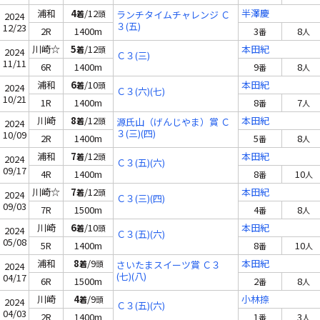
浦和
4
/12
半澤慶
着
頭
ランチタイムチャレンジ Ｃ
2024
３(五)
12/23
2R
1400m
3
8
番
人
川崎☆
5
/12
本田紀
着
頭
2024
Ｃ３(三)
11/11
6R
1400m
9
8
番
人
浦和
6
/10
本田紀
着
頭
2024
Ｃ３(六)(七)
10/21
1R
1400m
8
7
番
人
川崎
8
/12
本田紀
着
頭
源氏山（げんじやま）賞 Ｃ
2024
３(三)(四)
10/09
2R
1400m
5
8
番
人
浦和
7
/12
本田紀
着
頭
2024
Ｃ３(五)(六)
09/17
4R
1400m
8
10
番
人
川崎☆
7
/12
本田紀
着
頭
2024
Ｃ３(三)(四)
09/03
7R
1500m
4
8
番
人
川崎
6
/10
本田紀
着
頭
2024
Ｃ３(五)(六)
05/08
5R
1400m
8
10
番
人
浦和
8
/9
本田紀
着
頭
さいたまスイーツ賞 Ｃ３
2024
(七)(八)
04/17
6R
1500m
2
8
番
人
川崎
4
/9
小林捺
着
頭
2024
Ｃ３(五)(六)
04/03
2R
1400m
1
3
番
人