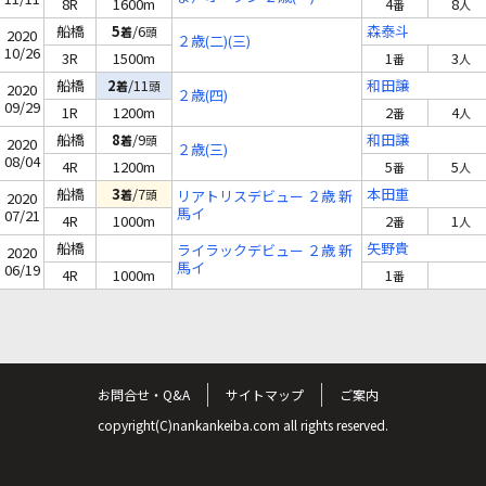
8R
1600m
4
8
番
人
船橋
5
/6
森泰斗
着
頭
2020
２歳(二)(三)
10/26
3R
1500m
1
3
番
人
船橋
2
/11
和田譲
着
頭
2020
２歳(四)
09/29
1R
1200m
2
4
番
人
船橋
8
/9
和田譲
着
頭
2020
２歳(三)
08/04
4R
1200m
5
5
番
人
船橋
3
/7
本田重
着
頭
リアトリスデビュー ２歳 新
2020
馬イ
07/21
4R
1000m
2
1
番
人
船橋
矢野貴
ライラックデビュー ２歳 新
2020
馬イ
06/19
4R
1000m
1
番
お問合せ・Q&A
サイトマップ
ご案内
copyright(C)nankankeiba.com all rights reserved.