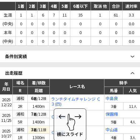
1着
2着
3着
4着
5着
6着以下
取消 他
合計
連対率
生涯
1
1
6
7
11
35
1
61
3.3
(中央)
0
0
0
0
0
0
0
0
0.0
本年
0
0
0
0
0
0
0
0
0.0
(中央)
0
0
0
0
0
0
0
0
0.0
条件別実績
出走履歴
場名
着/頭数
騎手
年
レース名
月日
R
距離
馬番
人気
浦和
6
/12
中島良
着
頭
ランチタイムチャレンジ Ｃ
2025
３(四)
12/22
2R
1400m
3
11
番
人
浦和
7
/12
保園翔
着
頭
2025
Ｃ３(四)
11/25
5R
1400m
9
4
番
人
浦和
3
/11
中山遥
着
頭
2025
Ｃ３(五)
10/27
1R
1300m
4
3
番
人