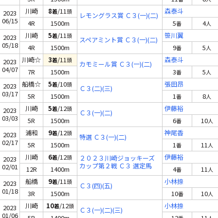
川崎
8
/11
森泰斗
着
頭
2023
レモングラス賞 Ｃ３(一)(二)
06/15
4R
1500m
5
4
番
人
川崎
5
/11
笹川翼
着
頭
2023
スペアミント賞 Ｃ３(一)(二)
05/18
4R
1500m
9
5
番
人
川崎☆
3
/11
森泰斗
着
頭
2023
カモミール賞 Ｃ３(一)(二)
04/07
7R
1500m
3
5
番
人
船橋☆
5
/10
張田昂
着
頭
2023
Ｃ３(二)(三)
03/17
5R
1500m
1
8
番
人
川崎
5
/12
伊藤裕
着
頭
2023
Ｃ３(一)(二)
03/03
5R
1500m
6
10
番
人
浦和
9
/12
神尾香
着
頭
2023
特選 Ｃ３(一)(二)
02/17
5R
1500m
1
11
番
人
川崎
6
/12
伊藤裕
着
頭
２０２３川崎ジョッキーズ
2023
カップ第２戦 Ｃ３ 選定馬
02/01
12R
1400m
4
11
番
人
船橋
9
/11
小林捺
着
頭
2023
Ｃ３(四)(五)
01/18
3R
1500m
10
10
番
人
川崎
10
/12
小林捺
着
頭
2023
Ｃ３(一)(二)(三)
01/06
5R
1400m
12
11