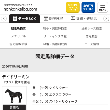
プレミアム
投票・加入
MENU
ポイント
4
データBOX
開催日程
番組・登録馬
競走馬検索
騎手・調教師検索
過去レース検索
メモリアル
リーディング情報
認定厩舎
能力調教試験
枠番・馬番別成績
コース情報
競走馬詳細データ
2026年8月6日現在
デイドリーミン
（サラ）牝8 青鹿毛
父
(サラ)
シビルウォー
母
(サラ)
エクスフラワー
母父
(サラ)
スペシャルウィーク