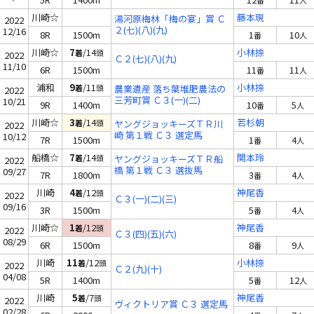
番
人
川崎☆
藤本現
湯河原梅林「梅の宴」賞 Ｃ
2022
２(七)(八)(九)
12/16
8R
1500m
1
10
番
人
川崎☆
7
/14
小林捺
着
頭
2022
Ｃ２(七)(八)(九)
11/10
6R
1500m
11
11
番
人
浦和
9
/11
小林捺
着
頭
農業遺産 落ち葉堆肥農法の
2022
三芳町賞 Ｃ３(一)(二)
10/21
9R
1400m
10
5
番
人
川崎☆
3
/14
若杉朝
着
頭
ヤングジョッキーズＴＲ川
2022
崎 第１戦 Ｃ３ 選定馬
10/12
7R
1500m
1
4
番
人
船橋☆
7
/14
関本玲
着
頭
ヤングジョッキーズＴＲ船
2022
橋 第１戦 Ｃ３ 選抜馬
09/27
7R
1800m
3
4
番
人
川崎
4
/12
神尾香
着
頭
2022
Ｃ３(一)(二)(三)
09/16
3R
1500m
5
4
番
人
川崎☆
1
/12
神尾香
着
頭
2022
Ｃ３(四)(五)(六)
08/29
6R
1500m
8
9
番
人
川崎
11
/12
小林捺
着
頭
2022
Ｃ２(九)(十)
04/08
5R
1400m
5
12
番
人
川崎
5
/7
神尾香
着
頭
2022
ヴィクトリア賞 Ｃ３ 選定馬
02/28