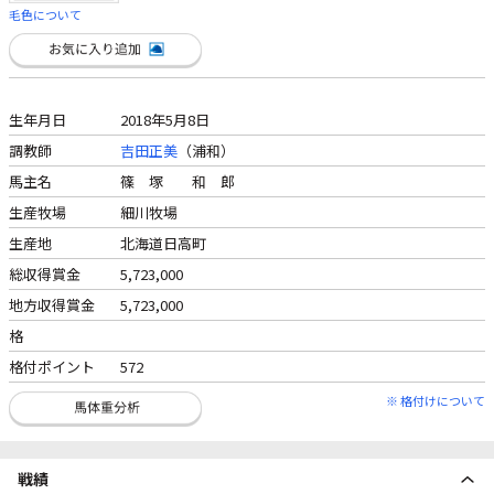
毛色について
生年月日
2018年5月8日
調教師
吉田正美
（浦和）
馬主名
篠 塚 和 郎
生産牧場
細川牧場
生産地
北海道日高町
総収得賞金
5,723,000
地方収得賞金
5,723,000
格
格付ポイント
572
※ 格付けについて
戦績