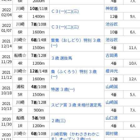
6R
2000m
4
7
番
人
川崎
10
/11
神尾香
着
頭
2022
Ｃ３(一)(二)(三)
02/04
4R
1400m
12
9
番
人
川崎
7
/10
池谷匠
着
頭
2022
Ｃ３(一)(二)(三)
01/07
6R
1600m
10
6
番
人
川崎☆
6
/14
池谷匠
着
頭
鴛鴦（おしどり）特別 ３歳
2021
(一)
12/14
9R
1500m
4
11
番
人
船橋☆
7
/12
古岡勇
着
頭
2021
３歳 選抜馬
11/29
4R
1200m
4
10
番
人
川崎☆
12
/14
櫻井光
着
頭
梟（ふくろう）特別 ３歳
2021
(一)
11/12
8R
1600m
12
12
番
人
浦和
4
/10
山崎誠
着
頭
2021
特選 ３歳(一)
10/18
5R
1500m
4
5
番
人
川崎
7
/12
山崎誠
着
頭
2021
スピア賞 ３歳 未格付選定馬
10/13
2R
900m
4
7
番
人
船橋
5
/9
山口達
着
頭
2020
２歳(三)
11/30
1R
1200m
4
6
番
人
川崎☆
6
/10
岡村健
着
頭
川崎若駒（かわさきわかこ
2020
ま）オープン ２歳(一)
11/11