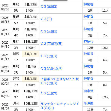
川崎
8
/12
神尾香
着
頭
2025
Ｃ３(三)(四)
09/09
5R
1400m
2
11
番
人
川崎
5
/12
神尾香
着
頭
2025
Ｃ３(三)
06/17
5R
1400m
1
5
番
人
川崎
5
/10
神尾香
着
頭
2025
Ｃ３(三)(四)
05/14
4R
1400m
2
7
番
人
川崎
11
/12
神尾香
着
頭
2025
Ｃ３(三)(四)(五)
04/10
3R
1400m
12
10
番
人
浦和
3
/11
神尾香
着
頭
2025
Ｃ３(七)(八)
03/17
1R
1300m
4
6
番
人
川崎
8
/8
神尾香
着
頭
2025
Ｃ３(六)(七)(八)
03/04
3R
1400m
1
5
番
人
浦和
3
/12
神尾香
着
頭
２番手って恋はないんだ賞
2025
Ｃ３(七)(八)
02/24
2R
1400m
7
8
番
人
川崎
10
/12
田中涼
着
頭
2025
Ｃ３(五)(六)
02/05
3R
1400m
8
12
番
人
浦和
10
/12
半澤慶
着
頭
ランチタイムチャレンジ Ｃ
2025
３(八)(九)
01/07
2R
1400m
11
7
番
人