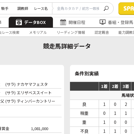
騎手
調教師
レース名
4
データBOX
開催日程
番組・登録馬
去レース検索
メモリアル
リーディング情報
認定厩舎
能力調教
競走馬詳細データ
条件別実績
父
(サラ)
ナカヤマフェスタ
1着
2着
3着
母
(サラ)
エリザベススイート
馬場状
母父
(サラ)
ティンバーカントリー
良
1
0
2
稍重
0
1
1
重
1
0
0
得賞金
1,081,000
不良
1
1
0