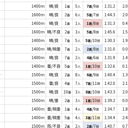
1400m
晴/良
1
5
7
/9
1:31.2
2.0
番
人
着
頭
1600m
晴/良
2
6
5
/7
1:44.3
2.0
番
人
着
頭
1400m
晴/良
1
1
1
/8
1:31.3
0.4
番
人
着
頭
1600m
晴/不良
2
3
5
/8
1:45.6
1.5
番
人
着
頭
1400m
晴/良
7
5
5
/10
1:30.3
1.9
番
人
着
頭
1400m
晴/稍重
7
2
2
/8
1:31.0
0.0
番
人
着
頭
1400m
晴/良
7
2
4
/6
1:31.9
1.4
番
人
着
頭
1400m
曇/不良
5
5
1
/10
1:32.6
0.1
番
人
着
頭
歳
1500m
晴/良
2
8
6
/9
1:40.4
1.3
番
人
着
頭
1500m
曇/良
4
7
7
/11
1:42.0
2.1
番
人
着
頭
1500m
晴/良
10
3
8
/10
1:43.3
2.0
番
人
着
頭
1500m
晴/重
2
3
1
/10
1:39.2
0.0
番
人
着
頭
1400m
曇/稍重
1
4
4
/9
1:34.7
1.8
番
人
着
頭
1400m
曇/稍重
5
4
3
/11
1:34.4
2.4
番
人
着
頭
1500m
雨/不良
2
2
2
/7
1:40.7
0.7
番
人
着
頭