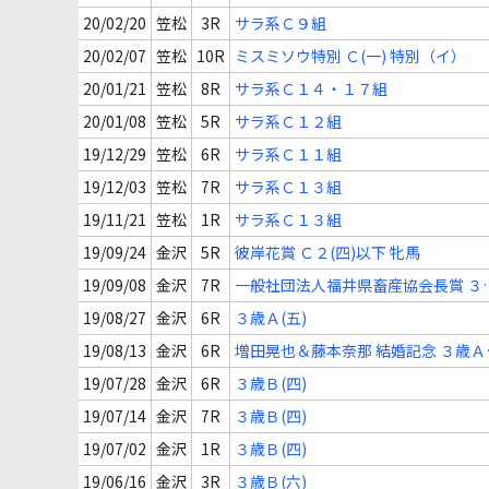
20/02/20
笠松
3R
サラ系Ｃ９組
20/02/07
笠松
10R
ミスミソウ特別 Ｃ(一) 特別（イ）
20/01/21
笠松
8R
サラ系Ｃ１４・１７組
20/01/08
笠松
5R
サラ系Ｃ１２組
19/12/29
笠松
6R
サラ系Ｃ１１組
19/12/03
笠松
7R
サラ系Ｃ１３組
19/11/21
笠松
1R
サラ系Ｃ１３組
19/09/24
金沢
5R
彼岸花賞 Ｃ２(四)以下 牝馬
19/09/08
金沢
7R
一般社団法人福井県畜産協会長賞 ３
Ｂ(特選)
19/08/27
金沢
6R
３歳Ａ(五)
19/08/13
金沢
6R
増田晃也＆藤本奈那 結婚記念 ３歳Ａ
(五)
19/07/28
金沢
6R
３歳Ｂ(四)
19/07/14
金沢
7R
３歳Ｂ(四)
19/07/02
金沢
1R
３歳Ｂ(四)
19/06/16
金沢
3R
３歳Ｂ(六)