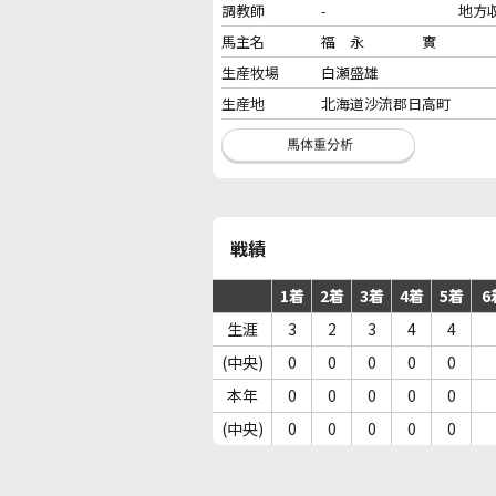
調教師
-
地方
馬主名
福 永 實
生産牧場
白瀬盛雄
生産地
北海道沙流郡日高町
戦績
1着
2着
3着
4着
5着
6
生涯
3
2
3
4
4
(中央)
0
0
0
0
0
本年
0
0
0
0
0
(中央)
0
0
0
0
0