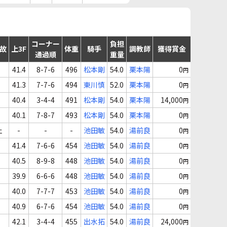
コーナー
負担
事故
上3F
体重
騎手
調教師
獲得賞金
通過順
重量
41.4
8-7-6
496
松本剛
54.0
栗本陽
0
円
41.3
7-7-6
494
東川慎
52.0
栗本陽
0
円
40.4
3-4-4
491
松本剛
54.0
栗本陽
14,000
円
40.1
7-8-7
493
松本剛
54.0
栗本陽
0
円
止
-
-
-
池田敏
54.0
湯前良
0
円
41.4
7-6-6
454
池田敏
54.0
湯前良
0
円
40.5
8-9-8
448
池田敏
54.0
湯前良
0
円
39.9
6-6-6
448
池田敏
54.0
湯前良
0
円
40.0
7-7-7
453
池田敏
54.0
湯前良
0
円
40.9
6-7-6
454
池田敏
54.0
湯前良
0
円
42.1
3-4-4
455
出水拓
54.0
湯前良
24,000
円