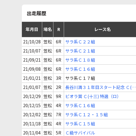
出走履歴
年月日
場名
R
レース名
21/10/28
笠松
6R
サラ系Ｃ２２組
21/10/07
笠松
6R
サラ系Ｃ２１組
21/09/21
笠松
6R
サラ系Ｃ１８組
21/09/08
笠松
6R
サラ系Ｃ１６組
21/01/21
笠松
3R
サラ系Ｃ１７組
21/01/07
笠松
2R
長谷川満３１年目スタート記念 Ｃ(十
八)
20/12/29
笠松
9R
ビオラ賞 Ｃ(十三) 特選（ロ）
20/12/15
笠松
4R
サラ系Ｃ１６組
20/12/02
笠松
7R
サラ系Ｃ１２・１５組
20/11/18
笠松
4R
サラ系Ｃ１５組
20/11/04
笠松
5R
Ｃ級サバイバル