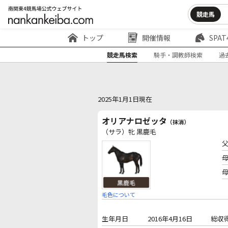
競走馬
トップ
開催情報
SPAT
競走馬検索
騎手・調教師検索
過
2025年1月1日現在
オリアナロゼッタ
（抹消）
（サラ）牝 黒鹿毛
毛色について
生年月日
2016年4月16日
総収