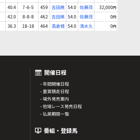
40.4
7-6-5
459
吉田晃
54.0
佐藤茂
32,000
円
42.0
8-8-8
462
吉田晃
54.0
佐藤茂
0
円
36.3
18-18
464
高倉稜
54.0
清水久
0
円
開催日程
- 年間開催日程
- 重賞競走日程
- 場外発売案内
- 他場レース発売日程
- 払戻期限一覧
番組・登録馬