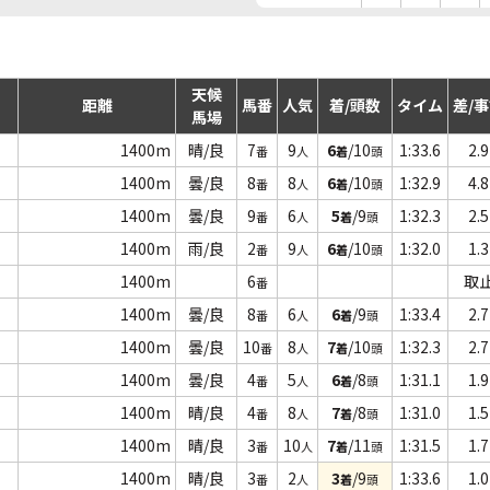
天候
距離
馬番
人気
着/頭数
タイム
差/
馬場
1400m
晴/良
7
9
6
/10
1:33.6
2.9
番
人
着
頭
1400m
曇/良
8
8
6
/10
1:32.9
4.8
番
人
着
頭
1400m
曇/良
9
6
5
/9
1:32.3
2.5
番
人
着
頭
1400m
雨/良
2
9
6
/10
1:32.0
1.3
番
人
着
頭
1400m
6
取
番
1400m
曇/良
8
6
6
/9
1:33.4
2.7
番
人
着
頭
1400m
曇/良
10
8
7
/10
1:32.3
2.7
番
人
着
頭
1400m
曇/良
4
5
6
/8
1:31.1
1.9
番
人
着
頭
1400m
晴/良
4
8
7
/8
1:31.0
1.5
番
人
着
頭
1400m
晴/良
3
10
7
/11
1:31.5
1.7
番
人
着
頭
1400m
晴/良
3
2
3
/9
1:33.6
1.0
番
人
着
頭