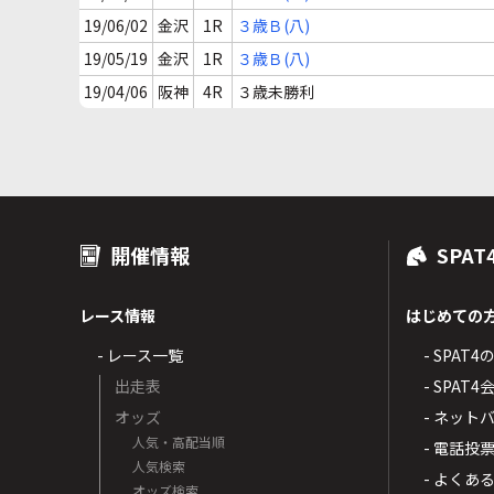
19/06/02
金沢
1R
３歳Ｂ(八)
19/05/19
金沢
1R
３歳Ｂ(八)
19/04/06
阪神
4R
３歳未勝利
開催情報
SPAT
レース情報
はじめての
- レース一覧
- SPAT
出走表
- SPA
オッズ
- ネッ
人気・高配当順
- 電話投
人気検索
- よくあ
オッズ検索