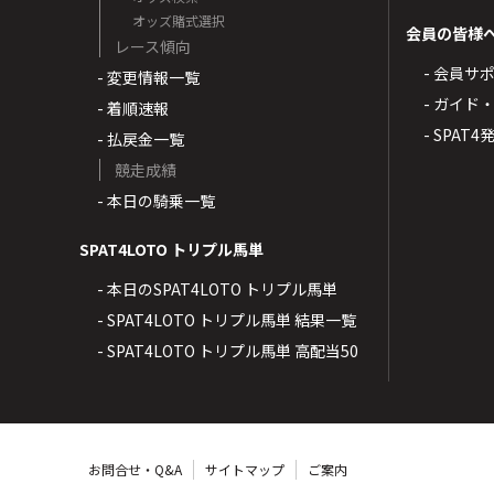
オッズ賭式選択
会員の皆様
レース傾向
- 会員サ
- 変更情報一覧
- ガイド
- 着順速報
- SPAT
- 払戻金一覧
競走成績
- 本日の騎乗一覧
SPAT4LOTO トリプル馬単
- 本日のSPAT4LOTO トリプル馬単
- SPAT4LOTO トリプル馬単 結果一覧
- SPAT4LOTO トリプル馬単 高配当50
お問合せ・Q&A
サイトマップ
ご案内