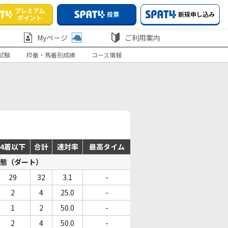
プレミアム
投票
新規申し込み
ポイント
Myページ
ご利用案内
試験
枠番・馬番別成績
コース情報
4着以下
合計
連対率
最高タイム
態（ダート）
29
32
3.1
-
2
4
25.0
-
1
2
50.0
-
2
4
50.0
-