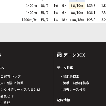
1400m
曇/良
1
9
3
/10
1:35.8
1.8
番
人
着
頭
1400m
晴/良
1
6
8
/10
1:36.1
2.5
番
人
着
頭
1400m/芝
晴/良
1
18
18
/18
1:25.8
3.2
番
人
着
頭
4
データBOX
方へ
データ検索
4のご案内 トップ
- 競走馬検索
T4会員の種類と特徴
- 騎手・調教師検索
トバンク投票サービス会員とは
- 過去レース検索
票会員とは
記録情報
るご質問