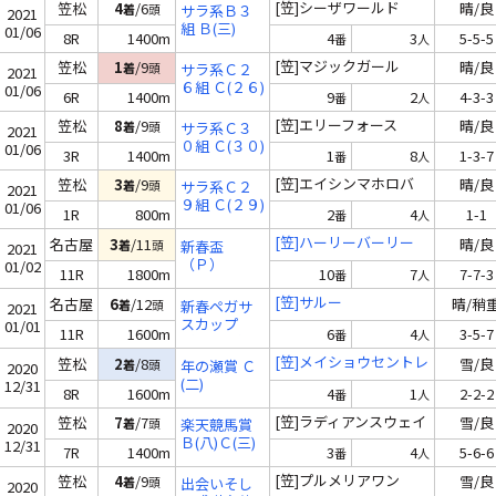
(十八)
[笠]シーザワールド
笠松
4
/6
晴/良
着
頭
サラ系Ｂ３
2021
組 Ｂ(三)
01/06
8R
1400m
4
3
5-5-5
番
人
[笠]マジックガール
笠松
1
/9
晴/良
着
頭
サラ系Ｃ２
2021
６組 Ｃ(２６)
01/06
6R
1400m
9
2
4-3-3
番
人
[笠]エリーフォース
笠松
8
/9
晴/良
着
頭
サラ系Ｃ３
2021
０組 Ｃ(３０)
01/06
3R
1400m
1
8
1-3-7
番
人
[笠]エイシンマホロバ
笠松
3
/9
晴/良
着
頭
サラ系Ｃ２
2021
９組 Ｃ(２９)
01/06
1R
800m
2
4
1-1
番
人
[笠]ハーリーバーリー
名古屋
3
/11
晴/良
着
頭
新春盃
2021
（Ｐ）
01/02
11R
1800m
10
7
7-7-3
番
人
[笠]サルー
名古屋
6
/12
晴/稍
着
頭
新春ペガサ
2021
スカップ
01/01
11R
1600m
6
4
3-5-7
番
人
（ＳＰ１）
[笠]メイショウセントレ
笠松
2
/8
雪/良
着
頭
年の瀬賞 Ｃ
2020
(二)
12/31
8R
1600m
4
1
2-2-2
番
人
[笠]ラディアンスウェイ
笠松
7
/7
雪/良
着
頭
楽天競馬賞
2020
Ｂ(八)Ｃ(三)
12/31
7R
1400m
3
4
5-6-6
番
人
[笠]プルメリアワン
笠松
4
/9
雪/良
着
頭
出会いそし
2020