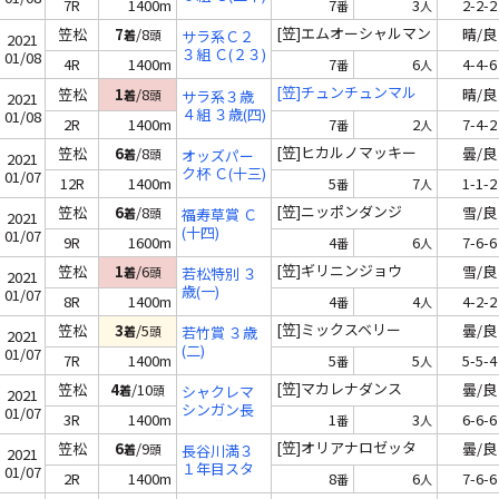
7R
1400m
7
3
2-2-2
番
人
[笠]エムオーシャルマン
笠松
7
/8
晴/良
着
頭
サラ系Ｃ２
2021
３組 Ｃ(２３)
01/08
4R
1400m
7
6
4-4-6
番
人
[笠]チュンチュンマル
笠松
1
/8
晴/良
着
頭
サラ系３歳
2021
４組 ３歳(四)
01/08
2R
1400m
7
2
7-4-2
番
人
[笠]ヒカルノマッキー
笠松
6
/8
曇/良
着
頭
オッズパー
2021
ク杯 Ｃ(十三)
01/07
12R
1400m
5
7
1-1-2
番
人
[笠]ニッポンダンジ
笠松
6
/8
雪/良
着
頭
福寿草賞 Ｃ
2021
(十四)
01/07
9R
1600m
4
6
7-6-6
番
人
[笠]ギリニンジョウ
笠松
1
/6
雪/良
着
頭
若松特別 ３
2021
歳(一)
01/07
8R
1400m
4
4
4-2-2
番
人
[笠]ミックスベリー
笠松
3
/5
曇/良
着
頭
若竹賞 ３歳
2021
(二)
01/07
7R
1400m
5
5
5-5-4
番
人
[笠]マカレナダンス
笠松
4
/10
曇/良
着
頭
シャクレマ
2021
シンガン長
01/07
3R
1400m
1
3
6-6-6
番
人
谷川満盃 Ｃ
(十七)
[笠]オリアナロゼッタ
笠松
6
/9
曇/良
着
頭
長谷川満３
2021
１年目スタ
01/07
2R
1400m
8
6
7-6-6
番
人
ート記念 Ｃ