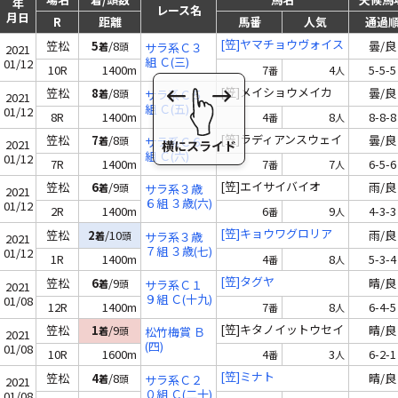
年
レース名
月日
R
距離
馬番
人気
通過
[笠]ヤマチョウヴォイス
笠松
5
/8
曇/良
着
頭
サラ系Ｃ３
2021
組 Ｃ(三)
01/12
10R
1400m
7
4
5-5-5
番
人
[笠]メイショウメイカ
笠松
8
/8
曇/良
着
頭
サラ系Ｃ５
2021
組 Ｃ(五)
01/12
8R
1400m
4
8
8-8-8
番
人
[笠]ラディアンスウェイ
笠松
7
/8
曇/良
着
頭
サラ系Ｃ６
2021
組 Ｃ(六)
01/12
7R
1400m
7
7
6-5-6
番
人
[笠]エイサイバイオ
笠松
6
/9
雨/良
着
頭
サラ系３歳
2021
６組 ３歳(六)
01/12
2R
1400m
6
9
4-3-3
番
人
[笠]キョウワグロリア
笠松
2
/10
雨/良
着
頭
サラ系３歳
2021
７組 ３歳(七)
01/12
1R
1400m
4
8
5-3-4
番
人
[笠]タグヤ
笠松
6
/9
晴/良
着
頭
サラ系Ｃ１
2021
９組 Ｃ(十九)
01/08
12R
1400m
7
8
6-4-5
番
人
[笠]キタノイットウセイ
笠松
1
/9
晴/良
着
頭
松竹梅賞 Ｂ
2021
(四)
01/08
10R
1600m
4
3
6-2-1
番
人
[笠]ミナト
笠松
4
/8
晴/良
着
頭
サラ系Ｃ２
2021
０組 Ｃ(二十)
01/08