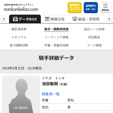
プレミアム
投票・加入
MENU
ポイント
4
データBOX
開催日程
番組・登録馬
競走馬検索
騎手・調教師検索
過去レース検索
メモリアル
リーディング情報
認定厩舎
能力調教試験
枠番・馬番別成績
コース情報
騎手詳細データ
2024年3月21日 18:29現在
イケダ トシキ
池田敏樹
（引退）
騎乗馬一覧
所属
笠松
性別
男