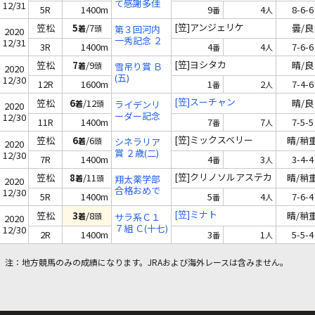
て感謝多佳
12/31
5R
1400m
9
4
8-6-6
番
人
子へ Ｃ(五)
[笠]アンジェリケ
笠松
5
/7
曇/良
着
頭
第３回河内
2020
一秀記念 ２
12/31
3R
1400m
4
4
7-6-6
番
人
歳(六)
[笠]ヨシタカ
笠松
7
/9
晴/良
着
頭
雪吊り賞 Ｂ
2020
(五)
12/30
12R
1600m
1
2
7-4-6
番
人
[笠]スーチャン
笠松
6
/12
晴/良
着
頭
ライデンリ
2020
ーダー記念
12/30
11R
1400m
7
7
7-5-5
番
人
（ＳＰ１）
[笠]ミックスベリー
笠松
6
/6
晴/稍
着
頭
シネラリア
2020
賞 ２歳(二)
12/30
7R
1400m
4
3
3-4-4
番
人
[笠]クリノソルアステカ
笠松
8
/11
晴/稍
着
頭
翔太薬学部
2020
合格おめで
12/30
5R
1400m
5
4
7-6-4
番
人
とう記念 Ｃ
(八)
[笠]ミナト
笠松
3
/8
晴/稍
着
頭
サラ系Ｃ１
2020
７組 Ｃ(十七)
12/30
2R
1400m
3
1
5-5-4
番
人
注：地方競馬のみの成績になります。JRAおよび海外レースは含みません。