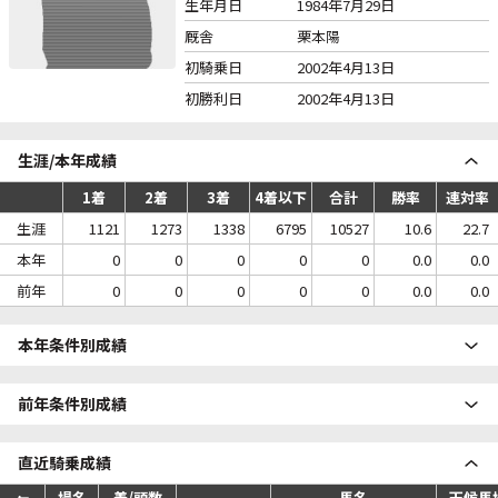
生年月日
1984年7月29日
厩舎
栗本陽
初騎乗日
2002年4月13日
初勝利日
2002年4月13日
生涯/本年成績
1着
2着
3着
4着以下
合計
勝率
連対率
生涯
1121
1273
1338
6795
10527
10.6
22.7
本年
0
0
0
0
0
0.0
0.0
前年
0
0
0
0
0
0.0
0.0
本年条件別成績
前年条件別成績
直近騎乗成績
場名
着/頭数
馬名
天候馬