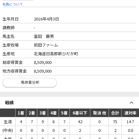
毛色について
生年月日
2016年4月3日
調教師
-
馬主名
冨田 藤男
生産牧場
前田ファーム
生産地
北海道日高郡新ひだか町
総収得賞金
8,509,000
地方収得賞金
8,509,000
戦績
1着
2着
3着
4着
5着
6着以下
取消 他
合計
連対率
生涯
4
7
9
6
7
42
0
75
14.7
(中央)
0
0
0
0
0
2
0
2
0.0
本年
0
0
0
0
0
0
0
0
0.0