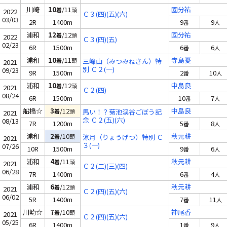
川崎
10
/11
國分祐
着
頭
2022
Ｃ３(四)(五)(六)
03/03
2R
1400m
9
9
番
人
浦和
12
/12
國分祐
着
頭
2022
Ｃ３(四)(五)
02/23
6R
1500m
6
6
番
人
浦和
10
/11
寺島憂
着
頭
三峰山（みつみねさん）特
2021
別 Ｃ２(一)
09/23
9R
1500m
2
10
番
人
浦和
10
/12
中島良
着
頭
2021
Ｃ２(四)
08/24
6R
1500m
10
7
番
人
船橋☆
3
/12
中島良
着
頭
馬い！？菊池渓谷ごぼう記
2021
念 Ｃ２(五)(六)
08/13
7R
1200m
5
8
番
人
浦和
2
/10
秋元耕
着
頭
涼月（りょうげつ）特別 Ｃ
2021
３(一)
07/26
10R
1500m
9
6
番
人
浦和
4
/11
秋元耕
着
頭
2021
Ｃ２(二)(三)(四)
06/28
7R
1400m
6
4
番
人
浦和
6
/12
秋元耕
着
頭
2021
Ｃ２(四)(五)(六)
06/02
5R
1400m
7
11
番
人
川崎☆
7
/10
神尾香
着
頭
2021
Ｃ２(四)(五)(六)
05/25
6R
1400m
1
9
番
人