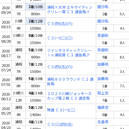
浦和
2
/10
國分祐
着
頭
浦和×大井 エキサイティン
2020
グリレー賞 Ｃ３ 選抜馬イ
09/24
7R
800m
2
5
番
人
川崎
2
/12
國分祐
着
頭
2020
Ｃ３(四)(五)(六)
09/15
4R
1500m
3
4
番
人
川崎☆
6
/10
見越彬
着
頭
2020
Ｃ３(一)(二)(三)
08/28
7R
1500m
5
8
番
人
浦和
5
/10
見越彬
着
頭
ファンタスティックリレー
2020
ｉｎ浦和賞 Ｃ３ 選抜馬ア
08/17
7R
800m
9
6
番
人
浦和
7
/12
加藤和
着
頭
2020
Ｃ３(四)(五)(六)
07/24
7R
1500m
4
3
番
人
浦和
5
/10
加藤和
着
頭
浦和８００ラウンド Ｃ２ 選
2020
抜馬
07/01
6R
800m
1
7
番
人
川崎☆
4
/14
阪上忠
着
頭
２０２０川崎ジョッキーズ
2020
カップ第２戦 Ｃ３ 選定馬
06/12
12R
1500m
7
1
番
人
浦和
5
/12
福原杏
着
頭
2020
特選 Ｃ３(一)(二)
05/29
4R
1400m
8
4
番
人
浦和
4
/11
北島希
着
頭
2020
Ｃ３(三)(四)(五)
04/23
3R
1400m
2
3