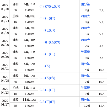
浦和
6
/11
國分祐
着
頭
2022
Ｃ３(六)(七)(八)
08/30
6R
1500m
2
9
番
人
船橋
6
/8
岡田大
着
頭
2022
Ｃ３(三)(四)
08/24
1R
1200m
8
5
番
人
浦和
6
/7
岡田大
着
頭
2022
Ｃ３(七)(八)
08/09
6R
1500m
3
5
番
人
浦和
6
/10
岡田大
着
頭
2022
Ｃ３(四)(五)(六)
07/20
4R
1400m
2
3
番
人
浦和
6
/11
半澤慶
着
頭
2022
Ｃ３(二)(三)
06/30
3R
1400m
9
7
番
人
浦和
4
/12
國分祐
着
頭
2022
Ｃ３(五)
06/01
5R
1400m
4
10
番
人
浦和
9
/12
國分祐
着
頭
2022
Ｃ３(五)(六)
04/28
4R
1500m
7
10
番
人
船橋
8
/11
半澤慶
着
頭
2022
Ｃ３(二)(三)
04/13
1R
1200m
3
10
番
人
浦和
11
/12
國分祐
着
頭
2022
Ｃ３(三)(四)
03/17
3R
1400m
12
12
番
人