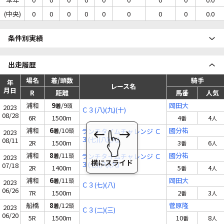
(中央)
0
0
0
0
0
0
0
0
0.0
条件別実績
出走履歴
場名
着/頭数
騎手
年
レース名
月日
R
距離
馬番
人気
浦和
9
/9
岡田大
着
頭
2023
Ｃ３(八)(九)(十)
08/28
6R
1500m
4
4
番
人
浦和
6
/10
國分祐
着
頭
ランチタイムチャレンジ Ｃ
2023
３(七)(八)(九)
08/11
2R
1500m
3
6
番
人
浦和
8
/11
國分祐
着
頭
ランチタイムチャレンジ Ｃ
2023
３(七)(八)(九)
07/18
2R
1400m
5
4
番
人
浦和
6
/11
岡田大
着
頭
2023
Ｃ３(七)(八)
06/26
7R
1500m
2
3
番
人
船橋
8
/12
菅原隆
着
頭
2023
Ｃ３(二)(三)
06/20
5R
1500m
10
8
番
人