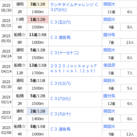
浦和
3
/12
岡田大
着
頭
ランチタイムチャレンジ Ｃ
2023
３(六)(七)
05/30
2R
1400m
11
6
番
人
川崎
1
/12
岡田大
着
頭
2023
Ｃ３(五)(六)
05/15
4R
1500m
4
8
番
人
船橋☆
11
/14
國分祐
着
頭
2023
Ｃ３ 選抜馬
05/01
8R
1000m
7
13
番
人
浦和
5
/12
岡田大
着
頭
2023
Ｃ３(十一)(十二)
04/24
5R
1500m
5
6
番
人
船橋☆
13
/13
張田昂
着
頭
２０２３ＪｏｃｋｅｙｓＦ
2023
ｅｓｔｉｖａｌ（１ｓｔ）
04/14
12R
1700m
5
7
番
人
Ｃ３ 選抜馬
浦和
5
/11
岡田大
着
頭
2023
Ｃ３(七)(八)
03/20
6R
1500m
6
5
番
人
船橋
5
/12
國分祐
着
頭
2023
Ｃ３(六)(七)
03/14
2R
1500m
12
6
番
人
浦和
2
/12
岡田大
着
頭
2023
Ｃ３(九)(十)
02/13
2R
1400m
6
8
番
人
船橋☆
8
/13
岡田大
着
頭
2023
Ｃ３ 選抜馬
02/06
4R
1000m
9
12
番
人