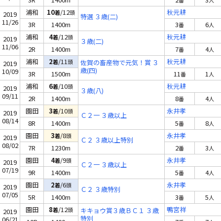
番
人
浦和
10
/12
秋元耕
着
頭
2019
特選 ３歳(二)
11/26
3R
1400m
3
6
番
人
浦和
4
/12
秋元耕
着
頭
2019
３歳(二)
11/06
2R
1400m
7
4
番
人
浦和
2
/11
秋元耕
着
頭
佐賀の畜産物で元気！賞 ３
2019
歳(四)
10/09
3R
1500m
11
1
番
人
浦和
6
/10
秋元耕
着
頭
2019
３歳(八)
09/11
2R
1400m
8
4
番
人
園田
3
/10
永井孝
着
頭
2019
Ｃ２一 ３歳以上
08/14
8R
1400m
5
8
番
人
園田
3
/8
永井孝
着
頭
2019
Ｃ２ ３歳以上特別
08/02
7R
1230m
2
3
番
人
園田
4
/9
永井孝
着
頭
2019
Ｃ２一 ３歳以上
07/19
9R
1400m
5
4
番
人
園田
2
/6
永井孝
着
頭
2019
Ｃ２ ３歳特別
07/05
5R
1400m
3
5
番
人
園田
8
/12
鴨宮祥
着
頭
キキョウ賞３歳ＢＣ１ ３歳
2019
特別
06/21