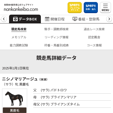
プレミアム
投票・加入
MENU
ポイント
4
データBOX
開催日程
番組・登録馬
競走馬検索
騎手・調教師検索
過去レース検索
メモリアル
リーディング情報
認定厩舎
能力調教試験
枠番・馬番別成績
コース情報
競走馬詳細データ
2025年1月1日現在
ニシノマリアージュ
（抹消）
（サラ）牝 黒鹿毛
父
(サラ)
パドトロワ
母
(サラ)
ブライアンマリア
母父
(サラ)
ブライアンズタイム