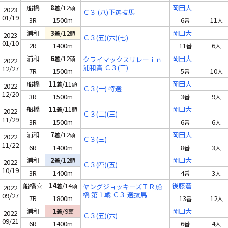
船橋
8
/12
岡田大
着
頭
2023
Ｃ３ (八)下選抜馬
01/19
3R
1500m
6
11
番
人
浦和
3
/12
岡田大
着
頭
2023
Ｃ３(五)(六)(七)
01/10
2R
1400m
11
6
番
人
浦和
6
/12
岡田大
着
頭
クライマックスリレーｉｎ
2022
浦和賞 Ｃ３(三)
12/27
7R
1500m
5
10
番
人
船橋
11
/11
岡田大
着
頭
2022
Ｃ３(一) 特選
12/20
3R
1500m
3
9
番
人
船橋
11
/11
岡田大
着
頭
2022
Ｃ３(二)(三)
11/29
3R
1500m
6
6
番
人
浦和
7
/12
岡田大
着
頭
2022
Ｃ３(三)
11/22
6R
1400m
8
3
番
人
浦和
2
/12
岡田大
着
頭
2022
Ｃ３(四)(五)
10/19
3R
1400m
4
3
番
人
船橋☆
14
/14
後藤蒼
着
頭
ヤングジョッキーズＴＲ船
2022
橋 第１戦 Ｃ３ 選抜馬
09/27
7R
1800m
13
12
番
人
浦和
1
/9
岡田大
着
頭
2022
Ｃ３(五)(六)
09/21
6R
1400m
6
4
番
人