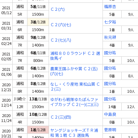
浦和
5
/11
福原杏
着
頭
2021
Ｃ２(六)
05/12
5R
1500m
5
9
番
人
浦和
3
/12
七夕裕
着
頭
2021
Ｃ２(六)(七)
03/31
6R
1500m
1
9
番
人
浦和
9
/12
秋元耕
着
頭
2021
Ｃ２(七)(八)
02/24
7R
1400m
4
9
番
人
浦和
6
/11
國分祐
着
頭
浦和８００ラウンド Ｃ２ 選
2021
抜馬イ
02/05
7R
800m
5
10
番
人
浦和
6
/12
國分祐
着
頭
農業王国ふかや賞 Ｃ２(五)
2021
(六)(七)
01/06
8R
1400m
8
8
番
人
浦和
8
/12
國分祐
着
頭
なし・くり産地 東松山賞 Ｃ
2020
２(三)
12/21
8R
1400m
1
10
番
人
川崎☆
13
/13
國分祐
着
頭
ゆがわら戦隊ゆたぽんファ
2020
イブカップ Ｃ２(一)(二)(三)
12/14
12R
1500m
14
12
番
人
浦和
10
/12
中島良
着
頭
2020
Ｃ２(三)(四)
11/24
4R
1500m
8
10
番
人
浦和
1
/12
菅原明
着
頭
ヤングジョッキーズＴＲ浦
2020
和 第１戦 Ｃ３ 選抜馬
10/21
7R
1400m
5
1
番
人