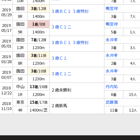
10R
1400m
7
7
番
人
園田
3
/12
鴨宮祥
着
頭
2019
３歳ＢＣ１ ３歳特別
05/29
8R
1400m
3
7
番
人
園田
1
/8
鴨宮祥
着
頭
2019
３歳Ｃ１二
05/17
9R
1400m
5
1
番
人
園田
7
/12
永井孝
着
頭
2019
３歳ＢＣ１ ３歳特別
05/01
12R
1230m
3
3
番
人
園田
3
/11
永井孝
着
頭
2019
３歳Ｃ１
03/28
8R
1230m
2
4
番
人
園田
3
/10
永井孝
着
頭
2019
３歳Ｃ１二
03/07
5R
1230m
3
4
番
人
中山
13
/16
丹内祐
着
頭
2018
２歳未勝利
12/22
1R
1200m
6
15
番
人
東京
15
/17
武藤雅
着
頭
2018
２歳新馬
11/10
4R
1400m/芝
11
12
番
人