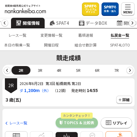
プレミアム
投票・加入
MENU
ポイント
プ
開催情報
SPAT4
データBOX
開催日
レース一覧
変更情報一覧
着順速報
払戻金一覧
本日の騎乗一覧
開催日程
組合せ数計算
SPAT4LOTO
競走成績
1R
2R
3R
4R
5R
6R
7R
8
2026年6月2日
第3回 船橋競馬 第2日
2R
1,200m
14:55
ダ
（外）
（12頭）
発走時刻
３歳(五)
詳細
カンタンチェック！
TOPICS & 比較表
レース一覧
リプレイ