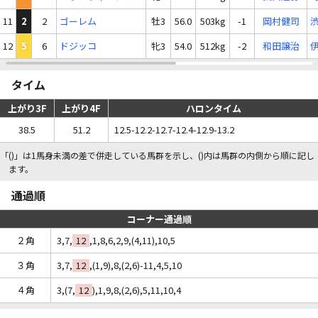
11
2
2
ゴーレム
牡3
56.0
503kg
-1
岡村健司
12
5
6
ドジッコ
牝3
54.0
512kg
-2
和田譲治
タイム
上がり3F
上がり4F
ハロンタイム
38.5
51.2
12.5-12.2-12.7-12.4-12.9-13.2
「()」は1馬身未満の差で併走している馬群を示し、()内は馬群の内側から順に記し
ます。
通過順
コーナー通過順
２角
3,7,
12
,1,8,6,2,9,(4,11),10,5
３角
3,7,
12
,(1,9),8,(2,6)-11,4,5,10
４角
3,(7,
12
),1,9,8,(2,6),5,11,10,4