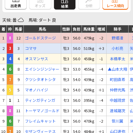
出走表
オッズ
分析
レース傾向
結果
天候: 曇
馬場: ダート 良
着
枠
馬番
馬名
性齢
負担
馬体重
増減
騎手
1
8
12
ゴールドステージ
牡3
56.0
479kg
-2
野畑凌
2
3
3
コマサ
牡3
56.0
510kg
＋3
小杉亮
3
4
4
オスマンサス
牡3
56.0
458kg
-1
本橋孝太
4
6
8
エイシンジンジャー
牡3
53.0
455kg
-4
▲山本大翔
5
7
9
クツシタオトシタ
牝3
54.0
439kg
-2
町田直希
6
5
5
マオノハイジ
牝3
54.0
439kg
＋1
仲野光馬
7
1
1
ティンガティンガ
セ3
56.0
395kg
-4
中越琉世
8
8
11
トーヤマノゴールド
牡3
56.0
453kg
-7
達城龍次
9
6
7
フレイムキャット
牡3
56.0
470kg
-2
笹川翼
10
7
10
セザンヴィーナス
牝3
54.0
484kg
＋1
山口達弥