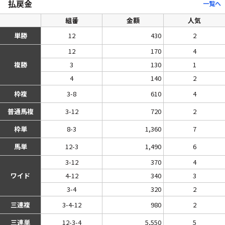
払戻金
一覧へ
組番
金額
人気
単勝
12
430
2
12
170
4
複勝
3
130
1
4
140
2
枠複
3-8
610
4
普通馬複
3-12
720
2
枠単
8-3
1,360
7
馬単
12-3
1,490
6
3-12
370
4
ワイド
4-12
340
3
3-4
320
2
三連複
3-4-12
980
2
三連単
12-3-4
5,550
5