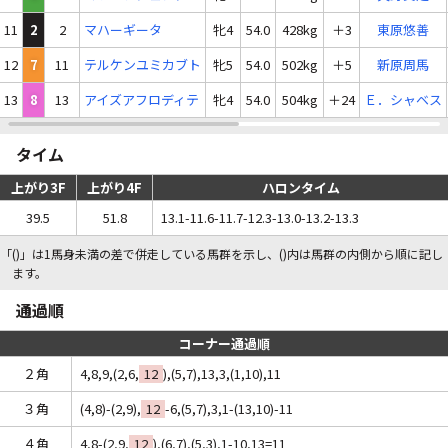
11
2
2
マハーギータ
牝4
54.0
428kg
＋3
東原悠善
12
7
11
テルケンユミカブト
牝5
54.0
502kg
＋5
新原周馬
13
8
13
アイズアフロディテ
牝4
54.0
504kg
＋24
Ｅ．シャベス
タイム
上がり3F
上がり4F
ハロンタイム
39.5
51.8
13.1-11.6-11.7-12.3-13.0-13.2-13.3
「()」は1馬身未満の差で併走している馬群を示し、()内は馬群の内側から順に記し
ます。
通過順
コーナー通過順
２角
4,8,9,(2,6,
12
),(5,7),13,3,(1,10),11
３角
(4,8)-(2,9),
12
-6,(5,7),3,1-(13,10)-11
４角
4,8-(2,9,
12
),(6,7),(5,3),1-10,13=11