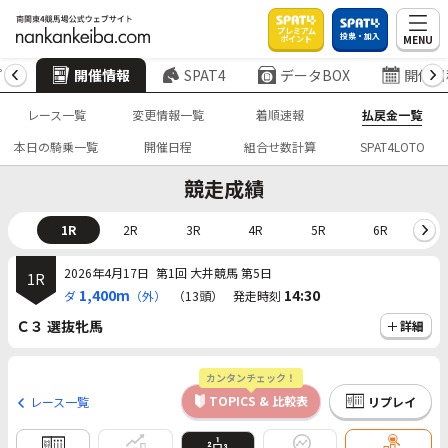
プレミアム
投票・加入
MENU
ポイント
プ
開催情報
SPAT4
データBOX
開催日
レース一覧
変更情報一覧
着順速報
払戻金一覧
本日の騎乗一覧
開催日程
組合せ数計算
SPAT4LOTO
競走成績
1R
2R
3R
4R
5R
6R
7
2026年4月17日
第1回 大井競馬 第5日
1R
1,400m
14:30
ダ
（外）
（13頭）
発走時刻
Ｃ３ 選抜牝馬
詳細
カンタンチェック！
TOPICS & 比較表
レース一覧
リプレイ