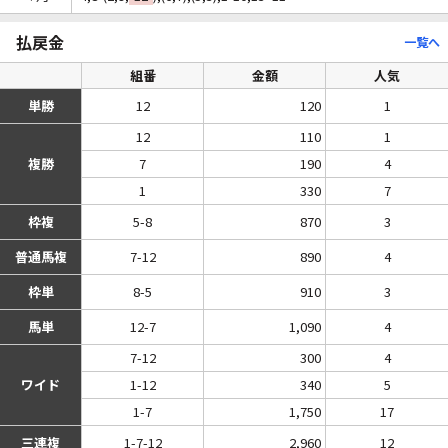
払戻金
一覧へ
組番
金額
人気
単勝
12
120
1
12
110
1
複勝
7
190
4
1
330
7
枠複
5-8
870
3
普通馬複
7-12
890
4
枠単
8-5
910
3
馬単
12-7
1,090
4
7-12
300
4
ワイド
1-12
340
5
1-7
1,750
17
三連複
1-7-12
2,960
12