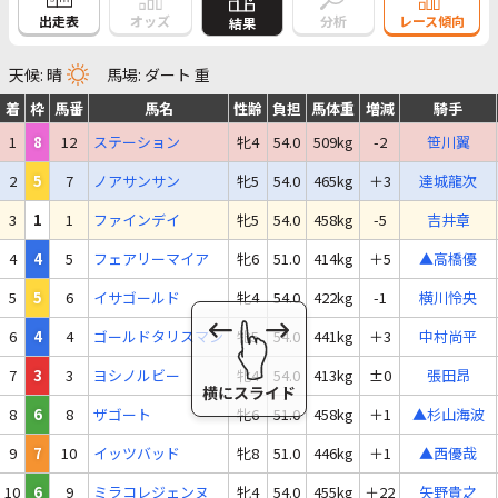
出走表
オッズ
分析
レース傾向
結果
天候: 晴
馬場: ダート 重
着
枠
馬番
馬名
性齢
負担
馬体重
増減
騎手
1
8
12
ステーション
牝4
54.0
509kg
-2
笹川翼
2
5
7
ノアサンサン
牝5
54.0
465kg
＋3
達城龍次
3
1
1
ファインデイ
牝5
54.0
458kg
-5
吉井章
4
4
5
フェアリーマイア
牝6
51.0
414kg
＋5
▲高橋優
5
5
6
イサゴールド
牝4
54.0
422kg
-1
横川怜央
6
4
4
ゴールドタリスマン
牝5
54.0
441kg
＋3
中村尚平
7
3
3
ヨシノルビー
牝4
54.0
413kg
±0
張田昂
8
6
8
ザゴート
牝6
51.0
458kg
＋1
▲杉山海波
9
7
10
イッツバッド
牝8
51.0
446kg
＋1
▲西優哉
10
6
9
ミラコレジェンヌ
牝4
54.0
455kg
＋22
矢野貴之