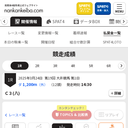
プレミアム
投票・加入
MENU
ポイント
プ
開催情報
SPAT4
データBOX
開催日
レース一覧
変更情報一覧
着順速報
払戻金一覧
本日の騎乗一覧
開催日程
組合せ数計算
SPAT4LOTO
競走成績
1R
2R
3R
4R
5R
6R
7
2025年3月24日
第19回 大井競馬 第1日
1R
1,200m
14:30
ダ
（外）
（12頭）
発走時刻
Ｃ３(八)
詳細
カンタンチェック！
TOPICS & 比較表
レース一覧
リプレイ