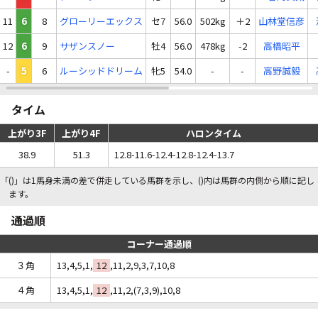
11
6
8
グローリーエックス
セ7
56.0
502kg
＋2
山林堂信彦
12
6
9
サザンスノー
牡4
56.0
478kg
-2
高橋昭平
-
5
6
ルーシッドドリーム
牝5
54.0
-
-
高野誠毅
タイム
上がり3F
上がり4F
ハロンタイム
38.9
51.3
12.8-11.6-12.4-12.8-12.4-13.7
「()」は1馬身未満の差で併走している馬群を示し、()内は馬群の内側から順に記し
ます。
通過順
コーナー通過順
３角
13,4,5,1,
12
,11,2,9,3,7,10,8
４角
13,4,5,1,
12
,11,2,(7,3,9),10,8