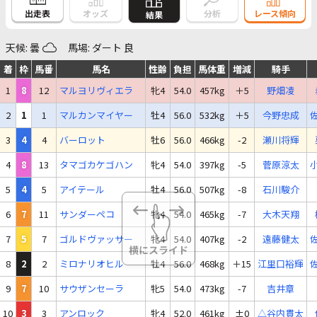
出走表
オッズ
分析
レース傾向
結果
天候: 曇
馬場: ダート 良
着
枠
馬番
馬名
性齢
負担
馬体重
増減
騎手
1
8
12
マルヨリヴィエラ
牝4
54.0
457kg
＋5
野畑凌
2
1
1
マルカンマイヤー
牡4
56.0
532kg
＋5
今野忠成
3
4
4
バーロット
牡6
56.0
466kg
-2
瀬川将輝
4
8
13
タマゴカケゴハン
牝4
54.0
397kg
-5
菅原涼太
5
4
5
アイテール
牡4
56.0
507kg
-8
石川駿介
6
7
11
サンダーペコ
牝4
54.0
465kg
-7
大木天翔
7
5
7
ゴルドヴァッサー
牝4
54.0
407kg
-2
遠藤健太
8
2
2
ミロナリオヒル
牡4
56.0
468kg
＋15
江里口裕輝
9
7
10
サウザンセーラ
牝5
54.0
473kg
-7
吉井章
10
3
3
アンロック
牝4
52.0
461kg
±0
△谷内貫太