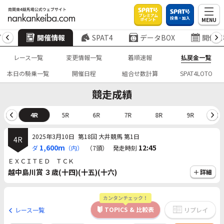
プレミアム
投票・加入
MENU
ポイント
プ
開催情報
SPAT4
データBOX
開催日
レース一覧
変更情報一覧
着順速報
払戻金一覧
本日の騎乗一覧
開催日程
組合せ数計算
SPAT4LOTO
競走成績
3R
4R
5R
6R
7R
8R
9R
10
2025年3月10日
第18回 大井競馬 第1日
4R
1,600m
12:45
ダ
（内）
（7頭）
発走時刻
ＥＸＣＩＴＥＤ ＴＣＫ
越中島川賞 ３歳(十四)(十五)(十六)
詳細
カンタンチェック！
TOPICS & 比較表
レース一覧
リプレイ