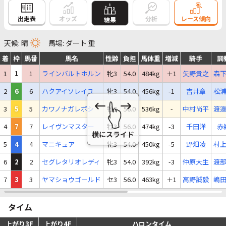
出走表
オッズ
分析
レース傾向
結果
天候: 晴
馬場: ダート 重
着
枠
馬番
馬名
性齢
負担
馬体重
増減
騎手
調
1
1
1
ラインバルトホルン
牝3
54.0
484kg
＋1
矢野貴之
森
2
6
6
ハクアイソレイユ
牝3
54.0
456kg
-1
吉井章
松
3
5
5
カワノナガレボシ
牡3
56.0
536kg
-
中村尚平
渡
4
7
7
レイヴンマスター
牡3
56.0
474kg
-3
千田洋
赤
5
4
4
マニキュア
牝3
54.0
450kg
-5
野畑凌
村
6
2
2
セグレタリオレディ
牝3
54.0
392kg
-3
仲原大生
渡
7
3
3
ヤマショウゴールド
セ3
56.0
463kg
＋1
高野誠毅
嶋
タイム
上がり3F
上がり4F
ハロンタイム