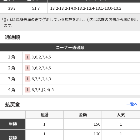
39.3
51.7
13.2-13.2-14.0-13.2-12.4-13.1-13.0-13.2
「()」は1馬身未満の差で併走している馬群を示し、()内は馬群の内側から順に記し
ます。
通過順
コーナー通過順
１角
1
,3,6,2,7,4,5
２角
1
,3,6,2,7,4,5
３角
1
,6,7,5,2,4,3
４角
1
,6,7,5,(2,4)-3
払戻金
一覧へ
組番
金額
人気
単勝
1
150
1
1
120
1
複勝