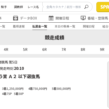
騎手
調教師
レース名
4
データBOX
開催日程
番組・登録馬
一覧
着順速報
払戻金一覧
本日の騎乗一覧
開催日程
組合
競走成績
4R
5R
6R
7R
8R
9R
橋競馬 第5日
20:10
発走時刻
賞 Ａ２ 以下選抜馬
3着1,250,000円
4着750,000円
5着500,000円
4着75P
5着50P