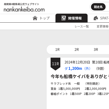
競走馬
トップ
開催情報
SPAT
レース一覧
変更情報
1R
2R
3R
2024年12月20日
第10回 船
11R
1,200m
ダ
（外）
（9頭）
今年も船橋ケイバをありがとう
サラブレッド系 一般
（特別競走）
賞金
1着5,000,000円
2着2,000,000円
番組ポイント
1着500P
2着200P
3着125P