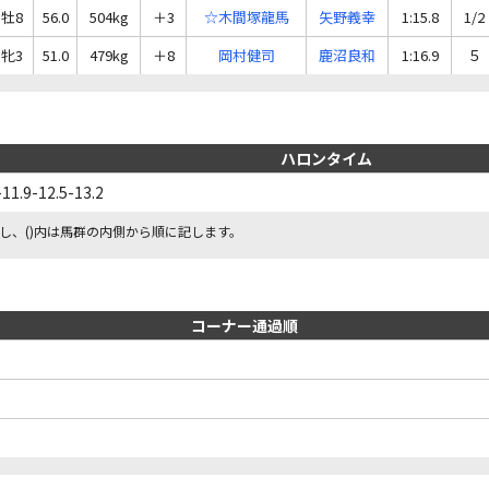
牡8
56.0
504kg
＋3
☆木間塚龍馬
矢野義幸
1:15.8
1/2
牝3
51.0
479kg
＋8
岡村健司
鹿沼良和
1:16.9
５
ハロンタイム
-11.9-12.5-13.2
し、()内は馬群の内側から順に記します。
コーナー通過順