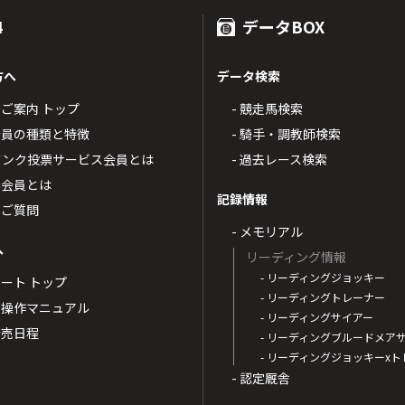
4
データBOX
方へ
データ検索
4のご案内 トップ
- 競走馬検索
T4会員の種類と特徴
- 騎手・調教師検索
トバンク投票サービス会員とは
- 過去レース検索
票会員とは
記録情報
るご質問
- メモリアル
へ
リーディング情報
- リーディングジョッキー
ポート トップ
- リーディングトレーナー
・操作マニュアル
- リーディングサイアー
4発売日程
- リーディングブルードメア
- リーディングジョッキーx
- 認定厩舎