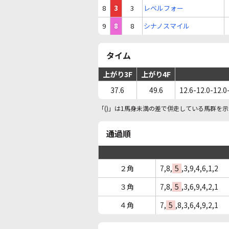
8
3
3
レベルフォー
9
8
8
シナノスマイル
タイム
上がり3F
上がり4F
37.6
49.6
12.6-12.0-12.0
「()」は1馬身未満の差で併走している馬群を示
通過順
２角
7,8,
5
,3,9,4,6,1,2
３角
7,8,
5
,3,6,9,4,2,1
４角
7,
5
,8,3,6,4,9,2,1