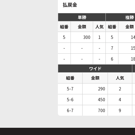
払戻金
単勝
複勝
組番
金額
人気
組番
金額
5
300
1
5
1
-
-
-
7
1
-
-
-
6
1
ワイド
組番
金額
人気
5-7
290
2
5-6
450
4
6-7
700
9