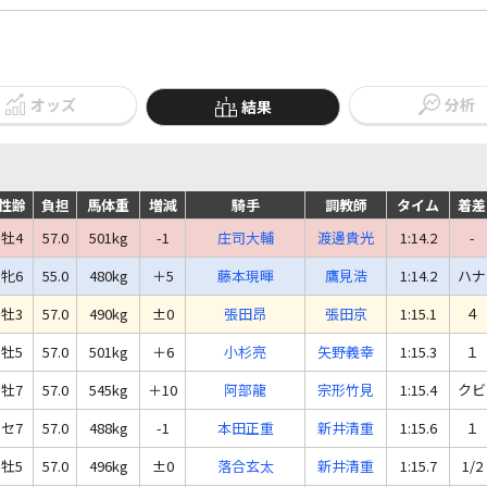
オッズ
分析
結果
性齢
負担
馬体重
増減
騎手
調教師
タイム
着差
牡4
57.0
501kg
-1
庄司大輔
渡邊貴光
1:14.2
-
牝6
55.0
480kg
＋5
藤本現暉
鷹見浩
1:14.2
ハナ
牡3
57.0
490kg
±0
張田昂
張田京
1:15.1
４
牡5
57.0
501kg
＋6
小杉亮
矢野義幸
1:15.3
１
牡7
57.0
545kg
＋10
阿部龍
宗形竹見
1:15.4
クビ
セ7
57.0
488kg
-1
本田正重
新井清重
1:15.6
１
牡5
57.0
496kg
±0
落合玄太
新井清重
1:15.7
1/2