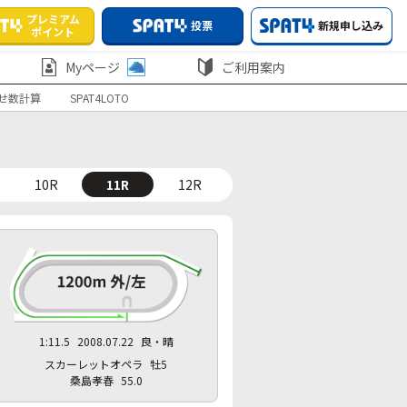
プレミアム
投票
新規申し込み
ポイント
Myページ
ご利用案内
せ数計算
SPAT4LOTO
10R
11R
12R
1:11.5
2008.07.22
良・晴
スカーレットオペラ
牡5
桑島孝春
55.0