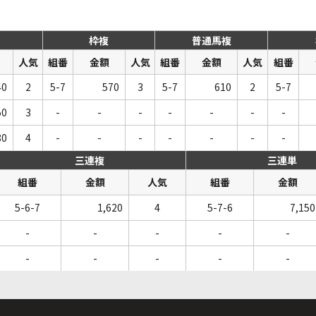
枠複
普通馬複
人気
組番
金額
人気
組番
金額
人気
組番
40
2
5-7
570
3
5-7
610
2
5-7
50
3
-
-
-
-
-
-
-
80
4
-
-
-
-
-
-
-
三連複
三連単
組番
金額
人気
組番
金額
5-6-7
1,620
4
5-7-6
7,150
-
-
-
-
-
-
-
-
-
-