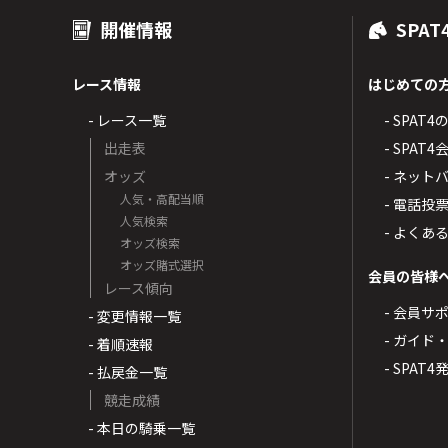
開催情報
SPAT
レース情報
はじめての
- レース一覧
- SPAT
出走表
- SPA
オッズ
- ネッ
人気・高配当順
- 電話投
人気検索
- よくあ
オッズ検索
オッズ賭式選択
会員の皆様
レース傾向
- 会員サ
- 変更情報一覧
- ガイド
- 着順速報
- SPAT
- 払戻金一覧
競走成績
- 本日の騎乗一覧