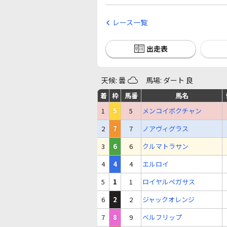
レース一覧
出走表
天候: 曇
馬場: ダート 良
着
枠
馬番
馬名
1
5
5
メンコイボクチャン
2
7
7
ノアヴィグラス
3
6
6
クルマトラサン
4
4
4
エルロイ
5
1
1
ロイヤルペガサス
6
2
2
ジャックオレンジ
7
8
9
ベルフリップ