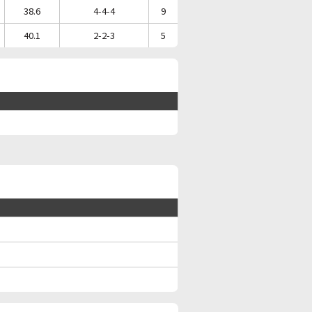
38.6
4-4-4
9
40.1
2-2-3
5