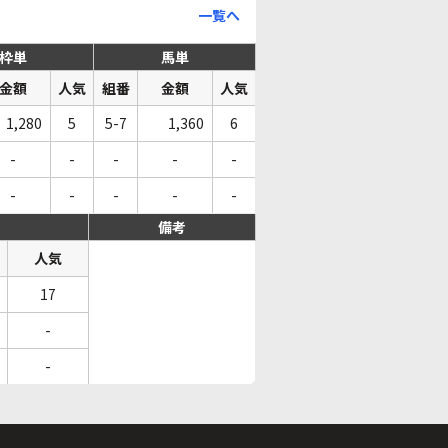
一覧へ
枠単
馬単
金額
人気
組番
金額
人気
1,280
5
5-7
1,360
6
-
-
-
-
-
-
-
-
-
-
備考
人気
17
-
-