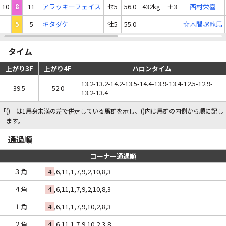
10
8
11
アラッキーフェイス
セ5
56.0
432kg
＋3
西村栄喜
-
5
5
キタダケ
牡5
55.0
-
-
☆木間塚龍馬
タイム
上がり3F
上がり4F
ハロンタイム
13.2-13.2-14.2-13.5-14.4-13.9-13.4-12.5-12.9-
39.5
52.0
13.2-13.4
「()」は1馬身未満の差で併走している馬群を示し、()内は馬群の内側から順に記し
ます。
通過順
コーナー通過順
３角
4
,6,11,1,7,9,2,10,8,3
４角
4
,6,11,1,7,9,2,10,8,3
１角
4
,6,11,1,7,9,10,2,8,3
２角
4
,6,11,1,7,9,10,2,3,8