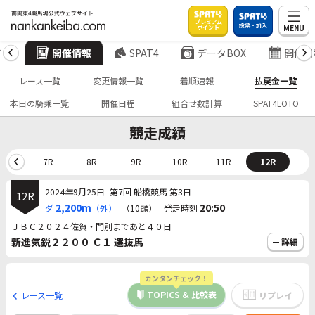
プレミアム
投票・加入
MENU
ポイント
プ
開催情報
SPAT4
データBOX
開催日
レース一覧
変更情報一覧
着順速報
払戻金一覧
本日の騎乗一覧
開催日程
組合せ数計算
SPAT4LOTO
競走成績
6R
7R
8R
9R
10R
11R
12R
2024年9月25日
第7回 船橋競馬 第3日
12R
2,200m
20:50
ダ
（外）
（10頭）
発走時刻
ＪＢＣ２０２４佐賀・門別まであと４０日
新進気鋭２２００ Ｃ１ 選抜馬
詳細
カンタンチェック！
TOPICS & 比較表
レース一覧
リプレイ