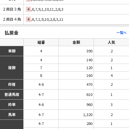
２周目３角
4
,6,7,9,1,10,11,2,8,3
２周目４角
4
,6,7,1,9,10,2,8,3,11
払戻金
一覧へ
組番
金額
人気
単勝
4
390
2
4
140
2
複勝
7
120
1
8
160
4
枠複
4-6
470
2
普通馬複
4-7
610
1
枠単
4-6
960
3
馬単
4-7
1,320
2
4-7
280
1