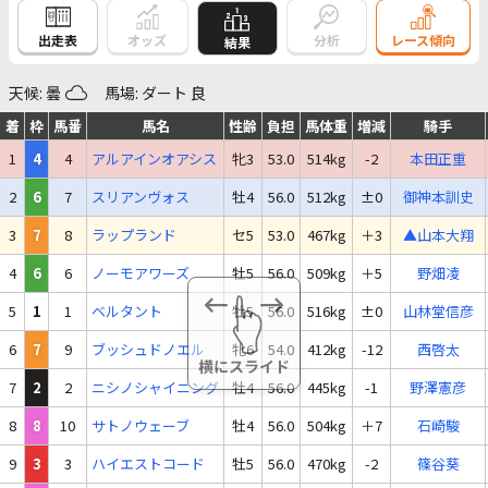
出走表
オッズ
分析
レース傾向
結果
天候: 曇
馬場: ダート 良
着
枠
馬番
馬名
性齢
負担
馬体重
増減
騎手
1
4
4
アルアインオアシス
牝3
53.0
514kg
-2
本田正重
2
6
7
スリアンヴォス
牡4
56.0
512kg
±0
御神本訓史
3
7
8
ラップランド
セ5
53.0
467kg
＋3
▲山本大翔
4
6
6
ノーモアワーズ
牡5
56.0
509kg
＋5
野畑凌
5
1
1
ベルタント
牡5
56.0
516kg
±0
山林堂信彦
6
7
9
ブッシュドノエル
牝6
54.0
412kg
-12
西啓太
7
2
2
ニシノシャイニング
牡4
56.0
445kg
-1
野澤憲彦
8
8
10
サトノウェーブ
牡4
56.0
504kg
＋7
石崎駿
9
3
3
ハイエストコード
牡5
56.0
470kg
-2
篠谷葵