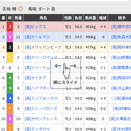
天候: 晴
馬場: ダート 良
着
枠
馬番
馬名
性齢
負担
馬体重
増減
騎手
1
3
3
[高]ビックス
牡3
56.0
451kg
＋4
[高]畑中信
2
8
11
[高]カールマジ
牝3
54.0
490kg
-6
[高]永森大
3
2
2
[高]スウィバンビーナ
牝3
54.0
477kg
＋4
[高]岡村卓
4
5
5
[高]スリーロマンス
牝3
54.0
483kg
＋6
[高]山崎雅
5
1
1
[高]リリーフューシャ
牝3
54.0
424kg
＋1
[高]郷間勇
6
6
7
[高]サイカク
牡3
56.0
421kg
±0
[高]西森将
7
6
6
[高]ハイプボーイ
牡3
56.0
460kg
＋5
[高]井上瑛
8
4
4
[高]インフォーカス
牡3
54.0
448kg
＋4
◇[高]濱尚
9
7
9
[高]ミニーバローズ
牝3
54.0
500kg
±0
[高]林謙佑
10
8
10
[高]サザングレース
牝3
54.0
408kg
-5
[高]大澤誠
11
7
8
[高]マンタロウ
牡3
56.0
444kg
＋2
[高]木村直