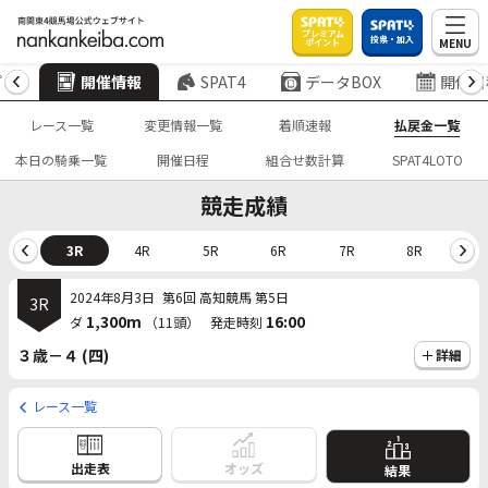
プレミアム
投票・加入
MENU
ポイント
プ
開催情報
SPAT4
データBOX
開催日
レース一覧
変更情報一覧
着順速報
払戻金一覧
本日の騎乗一覧
開催日程
組合せ数計算
SPAT4LOTO
競走成績
2R
3R
4R
5R
6R
7R
8R
9
2024年8月3日
第6回 高知競馬 第5日
3R
1,300m
16:00
ダ
（11頭）
発走時刻
３歳－４ (四)
詳細
レース一覧
出走表
オッズ
結果