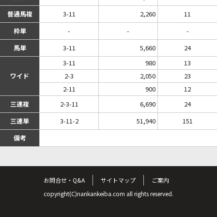
普通馬複
3-11
2,260
11
枠単
-
-
-
馬単
3-11
5,660
24
3-11
980
13
ワイド
2-3
2,050
23
2-11
900
12
三連複
2-3-11
6,690
24
三連単
3-11-2
51,940
151
備考
お問合せ・Q&A
サイトマップ
ご案内
copyright(C)nankankeiba.com all rights reserved.