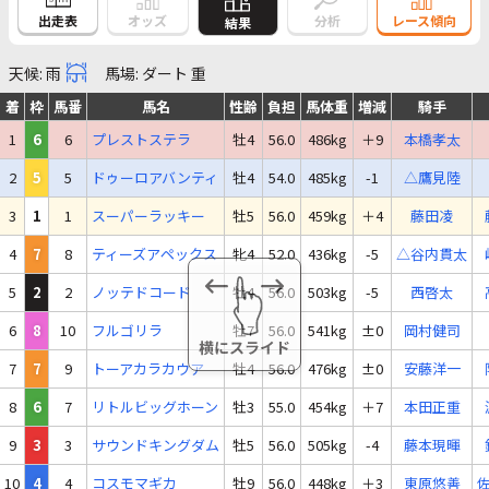
出走表
オッズ
分析
レース傾向
結果
天候: 雨
馬場: ダート 重
着
枠
馬番
馬名
性齢
負担
馬体重
増減
騎手
1
6
6
プレストステラ
牡4
56.0
486kg
＋9
本橋孝太
2
5
5
ドゥーロアバンティ
牡4
54.0
485kg
-1
△鷹見陸
3
1
1
スーパーラッキー
牡5
56.0
459kg
＋4
藤田凌
4
7
8
ティーズアペックス
牝4
52.0
436kg
-5
△谷内貫太
5
2
2
ノッテドコード
牡4
56.0
503kg
-5
西啓太
6
8
10
フルゴリラ
牡7
56.0
541kg
±0
岡村健司
7
7
9
トーアカラカウア
牡4
56.0
476kg
±0
安藤洋一
8
6
7
リトルビッグホーン
牡3
55.0
454kg
＋7
本田正重
9
3
3
サウンドキングダム
牡5
56.0
505kg
-4
藤本現暉
10
4
4
コスモマギカ
牡9
56.0
448kg
＋3
東原悠善