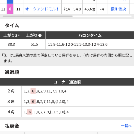
11
8
11
オークアンドモルト
牝4
54.0
468kg
-4
横川怜央
タイム
上がり3F
上がり4F
ハロンタイム
39.3
51.5
12.8-11.6-12.0-12.2-13.3-12.4-13.6
「()」は1馬身未満の差で併走している馬群を示し、()内は馬群の内側から順に記し
ます。
通過順
コーナー通過順
２角
1,3,
6
,8,2,9,11,7,5,10,4
３角
1,3,
6
,8,2,7,11,9,(5,10),4
４角
1,
6
,3,8,2,7,9,(11,5,10),4
払戻金
一覧へ