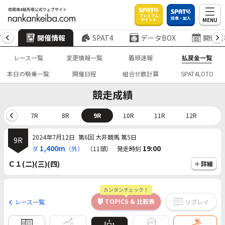
プレミアム
投票・加入
MENU
ポイント
プ
開催情報
SPAT4
データBOX
開催日
レース一覧
変更情報一覧
着順速報
払戻金一覧
本日の騎乗一覧
開催日程
組合せ数計算
SPAT4LOTO
競走成績
6R
7R
8R
9R
10R
11R
12R
2024年7月12日
第6回 大井競馬 第5日
9R
1,400m
19:00
ダ
（外）
（11頭）
発走時刻
Ｃ１(二)(三)(四)
詳細
カンタンチェック！
TOPICS & 比較表
レース一覧
リプレイ