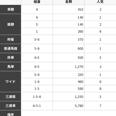
組番
金額
人気
単勝
6
410
2
6
140
1
複勝
5
140
2
1
260
6
枠複
5-6
370
1
普通馬複
5-6
600
1
枠単
6-5
920
3
馬単
6-5
1,370
2
5-6
230
1
ワイド
1-6
460
6
1-5
580
8
三連複
1-5-6
1,330
3
三連単
6-5-1
5,780
7
備考