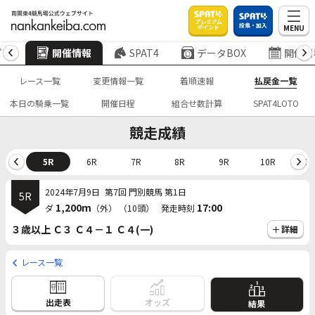
プレミアム
投票・加入
MENU
ポイント
プ
開催情報
SPAT4
データBOX
開催日
レース一覧
変更情報一覧
着順速報
払戻金一覧
本日の騎乗一覧
開催日程
組合せ数計算
SPAT4LOTO
競走成績
4R
5R
6R
7R
8R
9R
10R
11
2024年7月9日
第7回 門別競馬 第1日
5R
1,200m
17:00
ダ
（外）
（10頭）
発走時刻
３歳以上 Ｃ３ Ｃ４－１ Ｃ４(一)
詳細
レース一覧
出走表
オッズ
結果