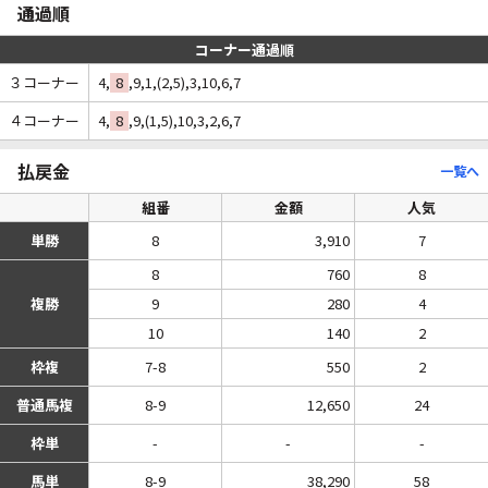
通過順
コーナー通過順
３コーナー
4,
8
,9,1,(2,5),3,10,6,7
４コーナー
4,
8
,9,(1,5),10,3,2,6,7
払戻金
一覧へ
組番
金額
人気
単勝
8
3,910
7
8
760
8
複勝
9
280
4
10
140
2
枠複
7-8
550
2
普通馬複
8-9
12,650
24
枠単
-
-
-
馬単
8-9
38,290
58