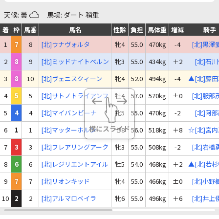
天候: 曇
馬場: ダート 稍重
着
枠
馬番
馬名
性齢
負担
馬体重
増減
騎手
1
7
8
[北]ウナヴォルタ
牝4
55.0
470kg
-4
[北]黒澤
2
8
9
[北]ミッドナイトベルン
牝3
55.0
434kg
＋2
[北]石
3
8
10
[北]ヴェニスクィーン
牝4
52.0
494kg
-4
▲[北]藤
4
5
5
[北]サトノトライアンフ
牡4
57.0
570kg
±0
[北]服部
5
4
4
[北]マイバンビーナ
牝5
55.0
470kg
-2
[北]阿
6
1
1
[北]マッターホルン
セ8
56.0
518kg
＋8
☆[北]宮
7
3
3
[北]フレアリングアーク
牝3
55.0
508kg
-2
[北]岩橋
8
6
6
[北]レジリエントアイル
牡5
54.0
468kg
＋2
▲[北]若
9
7
7
[北]リオンキッド
牝4
55.0
466kg
±0
[北]小野
10
2
2
[北]アルマロベイラ
牝6
55.0
496kg
＋6
[北]井上