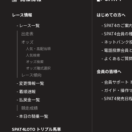
レース情報
はじめての方へ
- レース一覧
- SPAT4のご案
出走表
- SPAT4会員
オッズ
- ネットバンク
人気・高配当順
- 電話投票会員
人気検索
- よくあるご質
オッズ検索
オッズ賭式選択
会員の皆様へ
レース傾向
- 会員サポート 
- 変更情報一覧
- ガイド・操作
- 着順速報
- SPAT4発売日
- 払戻金一覧
競走成績
- 本日の騎乗一覧
SPAT4LOTO トリプル馬単