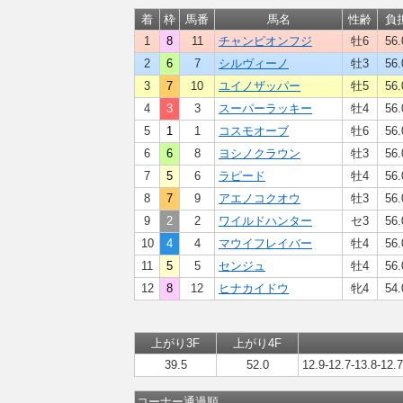
着
枠
馬番
馬名
性齢
負
1
8
11
チャンピオンフジ
牡6
56.
2
6
7
シルヴィーノ
牡3
56.
3
7
10
ユイノザッパー
牡5
56.
4
3
3
スーパーラッキー
牡4
56.
5
1
1
コスモオーブ
牡6
56.
6
6
8
ヨシノクラウン
牡3
56.
7
5
6
ラピード
牡4
56.
8
7
9
アエノコクオウ
牡3
56.
9
2
2
ワイルドハンター
セ3
56.
10
4
4
マウイフレイバー
牡4
56.
11
5
5
センジュ
牡4
56.
12
8
12
ヒナカイドウ
牝4
54.
上がり3F
上がり4F
39.5
52.0
12.9-12.7-13.8-12.7
コーナー通過順