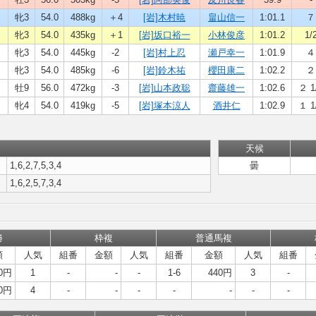
牝3
54.0
488kg
＋4
[岩]木村暁
畠山信一
1:01.1
７
牝3
54.0
435kg
＋1
[岩]坂口裕一
小林俊彦
1:01.2
1/
牝3
54.0
445kg
-2
[岩]村上忍
瀬戸幸一
1:01.9
４
牝3
54.0
485kg
-6
[岩]鈴木祐
櫻田康二
1:02.2
２
牡9
56.0
472kg
-3
[岩]山本政聡
齋藤雄一
1:02.6
２ 1
牝4
54.0
419kg
-5
[岩]塚本涼人
酒井仁
1:02.9
１ 1
天候
1,6,2,7,5,3,4
曇
1,6,2,5,7,3,4
勝
枠複
普通馬複
額
人気
組番
金額
人気
組番
金額
人気
組番
0円
1
-
-
-
1-6
440円
3
-
0円
4
-
-
-
-
-
-
-