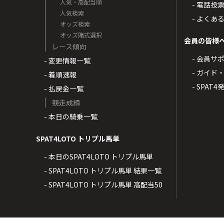
人気・高配当順
- 電話投
人気検索
- よくあ
オッズ検索
オッズ賭式選択
会員の皆様
レース傾向
- 会員サ
- 変更情報一覧
- ガイド
- 着順速報
- SPAT
- 払戻金一覧
競走成績
- 本日の騎乗一覧
SPAT4LOTO トリプル馬単
- 本日のSPAT4LOTO トリプル馬単
- SPAT4LOTO トリプル馬単 結果一覧
- SPAT4LOTO トリプル馬単 高配当50