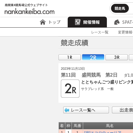
競走馬
トップ
開催情報
SPAT
レース一覧
変更情報
2023年11月13日
第11回 盛岡競馬 第2日
ダ1,0
ととちゃんごつ盛りピンク
サラブレッド系 一般
着
枠
馬番
馬名
1
1
1
[岩]エコロウォーリア