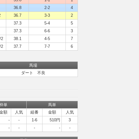
36.8
2-2
4
2
36.7
3-3
2
37.3
5-4
5
37.3
6-6
3
/2
38.1
4-5
7
/2
37.7
7-7
6
馬場
ダート 不良
枠単
馬単
金額
人気
組番
金額
人気
-
-
1-6
510円
3
-
-
-
-
-