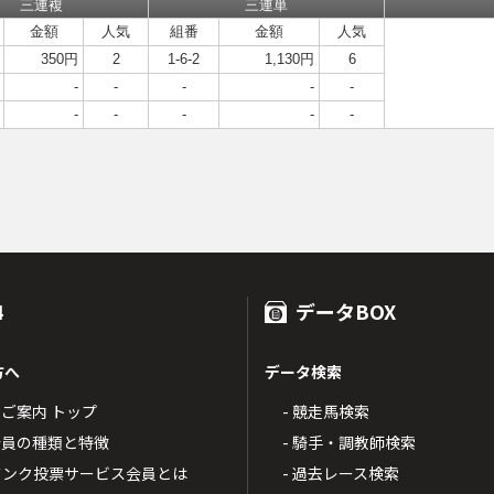
三連複
三連単
金額
人気
組番
金額
人気
350円
2
1-6-2
1,130円
6
-
-
-
-
-
-
-
-
-
-
4
データBOX
方へ
データ検索
4のご案内 トップ
- 競走馬検索
T4会員の種類と特徴
- 騎手・調教師検索
トバンク投票サービス会員とは
- 過去レース検索