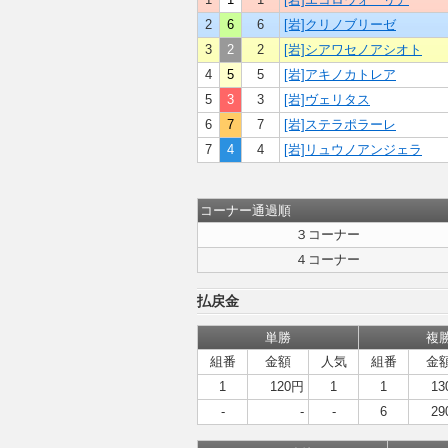
2
6
6
[岩]クリノブリーゼ
3
2
2
[岩]シアワセノアシオト
4
5
5
[岩]アキノカトレア
5
3
3
[岩]ヴェリタス
6
7
7
[岩]ステラポラーレ
7
4
4
[岩]リュウノアンジェラ
コーナー通過順
３コーナー
４コーナー
払戻金
単勝
複
組番
金額
人気
組番
金
1
120円
1
1
13
-
-
-
6
29