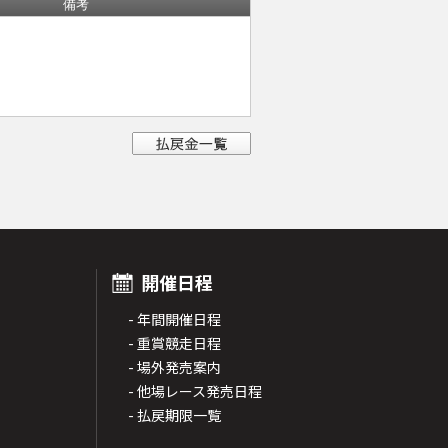
備考
開催日程
- 年間開催日程
- 重賞競走日程
- 場外発売案内
- 他場レース発売日程
- 払戻期限一覧