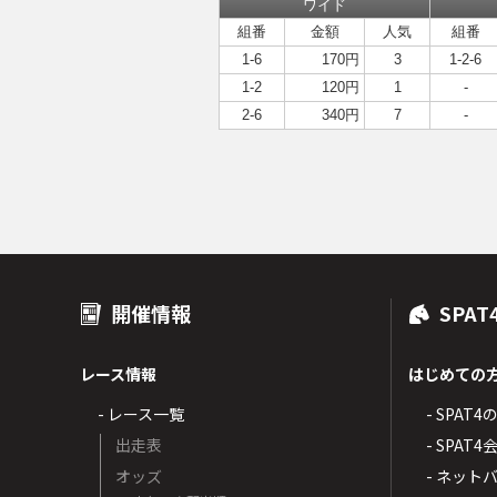
ワイド
組番
金額
人気
組番
1-6
170円
3
1-2-6
1-2
120円
1
-
2-6
340円
7
-
開催情報
SPAT
レース情報
はじめての
- レース一覧
- SPAT
出走表
- SPA
オッズ
- ネッ