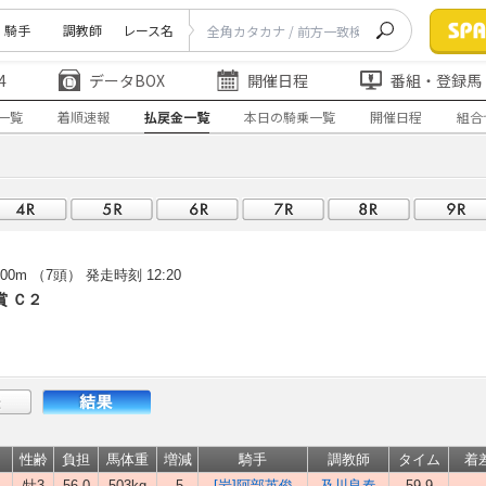
騎手
調教師
レース名
4
データBOX
開催日程
番組・登録馬
一覧
着順速報
払戻金一覧
本日の騎乗一覧
開催日程
組合
00m （7頭）
発走時刻 12:20
賞 Ｃ２
性齢
負担
馬体重
増減
騎手
調教師
タイム
着
牡3
56.0
503kg
-5
[岩]阿部英俊
及川良春
59.9
-