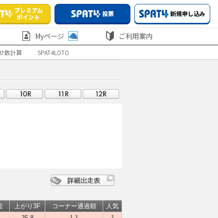
プレミアム
投票
新規申し込み
ポイント
Myページ
ご利用案内
せ数計算
SPAT4LOTO
差
上がり3F
コーナー通過順
人気
35.8
1-1
1