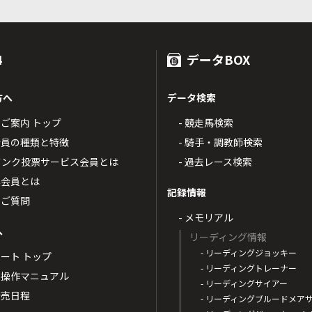
4
データBOX
方へ
データ検索
4のご案内 トップ
- 競走馬検索
T4会員の種類と特徴
- 騎手・調教師検索
トバンク投票サービス会員とは
- 過去レース検索
票会員とは
記録情報
るご質問
- メモリアル
へ
リーディング情報
- リーディングジョッキー
ポート トップ
- リーディングトレーナー
・操作マニュアル
- リーディングサイアー
4発売日程
- リーディングブルードメア