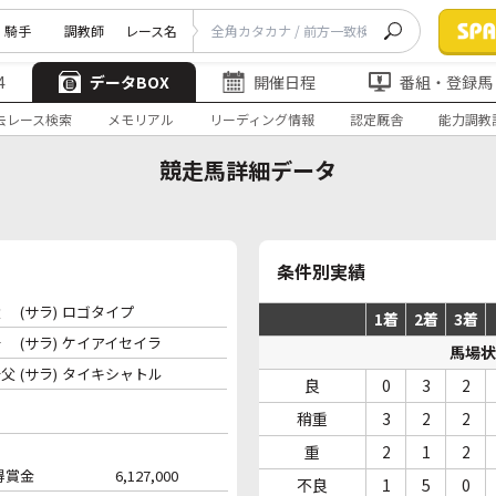
騎手
調教師
レース名
4
データBOX
開催日程
番組・登録馬
去レース検索
メモリアル
リーディング情報
認定厩舎
能力調教
競走馬詳細データ
条件別実績
父
(サラ)
ロゴタイプ
1着
2着
3着
母
(サラ)
ケイアイセイラ
馬場状
母父
(サラ)
タイキシャトル
良
0
3
2
稍重
3
2
2
重
2
1
2
得賞金
6,127,000
不良
1
5
0