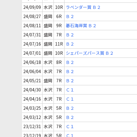
24/09/09
水沢
10R
ラベンダー賞 Ｂ２
24/08/27
盛岡
6R
Ｂ２
24/08/11
盛岡
9R
碁石海岸賞 Ｂ２
24/07/31
盛岡
7R
Ｂ２
24/07/16
盛岡
11R
Ｂ２
24/07/01
盛岡
10R
シェパーズパース賞 Ｂ２
24/06/18
水沢
8R
Ｂ２
24/06/04
水沢
7R
Ｂ２
24/05/21
盛岡
7R
Ｂ２
24/04/30
水沢
7R
Ｃ１
24/04/16
水沢
7R
Ｃ１
24/03/25
水沢
5R
Ｂ２
24/03/12
水沢
5R
Ｂ２
23/12/31
水沢
7R
Ｃ１
23/12/19
水沢
5R
Ｃ１