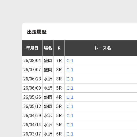
出走履歴
年月日
場名
R
レース名
26/08/04
盛岡
7R
Ｃ１
26/07/07
盛岡
8R
Ｃ１
26/06/23
水沢
8R
Ｃ１
26/06/09
水沢
5R
Ｃ１
26/05/26
盛岡
4R
Ｃ１
26/05/12
盛岡
5R
Ｃ１
26/04/29
水沢
5R
Ｃ１
26/04/14
水沢
5R
Ｃ１
26/03/17
水沢
6R
Ｃ１