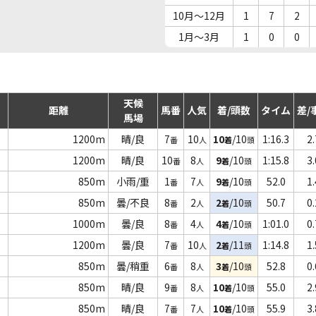
10月～12月
1
7
2
1月～3月
1
0
0
天候
距離
馬番
人気
着/頭数
タイム
差/
馬場
1200m
晴/良
7
10
10
/10
1:16.3
2.
番
人
着
頭
1200m
晴/良
10
8
9
/10
1:15.8
3.
番
人
着
頭
850m
小雨/重
1
7
9
/10
52.0
1.
番
人
着
頭
850m
曇/不良
8
2
2
/10
50.7
0.
番
人
着
頭
1000m
曇/良
8
4
4
/10
1:01.0
0.
番
人
着
頭
1200m
曇/良
7
10
2
/11
1:14.8
1.
番
人
着
頭
850m
曇/稍重
6
8
3
/10
52.8
0.
番
人
着
頭
850m
晴/良
9
8
10
/10
55.0
2.
番
人
着
頭
850m
晴/良
7
7
10
/10
55.9
3.
番
人
着
頭