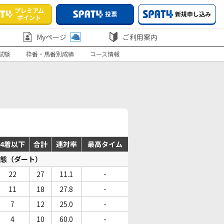
プレミアム
投票
新規申し込み
ポイント
Myページ
ご利用案内
試験
枠番・馬番別成績
コース情報
4着以下
合計
連対率
最高タイム
態（ダート）
22
27
11.1
-
11
18
27.8
-
7
12
25.0
-
4
10
60.0
-