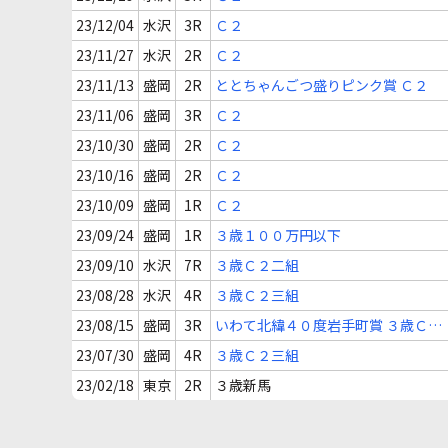
23/12/04
水沢
3R
Ｃ２
23/11/27
水沢
2R
Ｃ２
23/11/13
盛岡
2R
ととちゃんごつ盛りピンク賞 Ｃ２
23/11/06
盛岡
3R
Ｃ２
23/10/30
盛岡
2R
Ｃ２
23/10/16
盛岡
2R
Ｃ２
23/10/09
盛岡
1R
Ｃ２
23/09/24
盛岡
1R
３歳１００万円以下
23/09/10
水沢
7R
３歳Ｃ２二組
23/08/28
水沢
4R
３歳Ｃ２三組
23/08/15
盛岡
3R
いわて北緯４０度岩手町賞 ３歳Ｃ２
(三)
23/07/30
盛岡
4R
３歳Ｃ２三組
23/02/18
東京
2R
３歳新馬