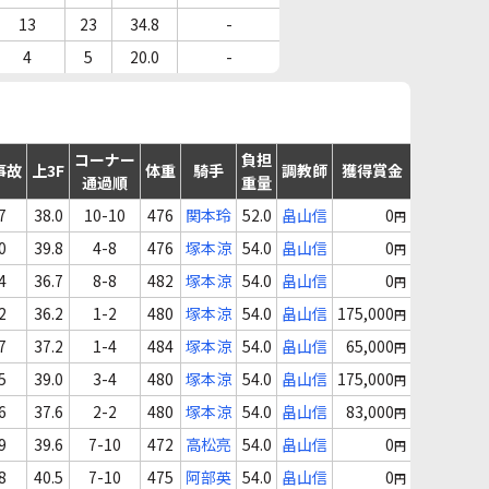
13
23
34.8
-
4
5
20.0
-
コーナー
負担
事故
上3F
体重
騎手
調教師
獲得賞金
通過順
重量
7
38.0
10-10
476
関本玲
52.0
畠山信
0
円
0
39.8
4-8
476
塚本涼
54.0
畠山信
0
円
4
36.7
8-8
482
塚本涼
54.0
畠山信
0
円
2
36.2
1-2
480
塚本涼
54.0
畠山信
175,000
円
7
37.2
1-4
484
塚本涼
54.0
畠山信
65,000
円
5
39.0
3-4
480
塚本涼
54.0
畠山信
175,000
円
6
37.6
2-2
480
塚本涼
54.0
畠山信
83,000
円
9
39.6
7-10
472
高松亮
54.0
畠山信
0
円
8
40.5
7-10
475
阿部英
54.0
畠山信
0
円