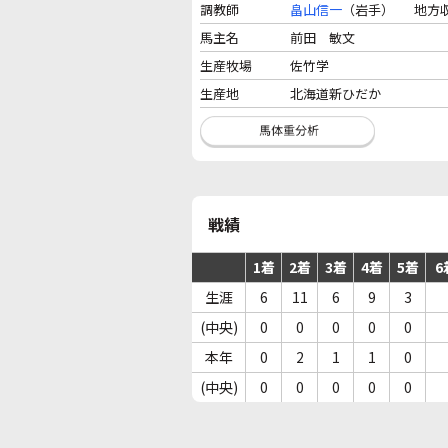
調教師
畠山信一
（岩手）
地方
馬主名
前田 敏文
生産牧場
佐竹学
生産地
北海道新ひだか
戦績
1着
2着
3着
4着
5着
6
生涯
6
11
6
9
3
(中央)
0
0
0
0
0
本年
0
2
1
1
0
(中央)
0
0
0
0
0