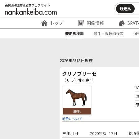
競走馬
トップ
開催情報
SPAT
競走馬検索
騎手・調教師検索
過
2026年8月5日現在
クリノブリーゼ
（サラ）牝6 鹿毛
毛色について
生年月日
2020年3月17日
総収