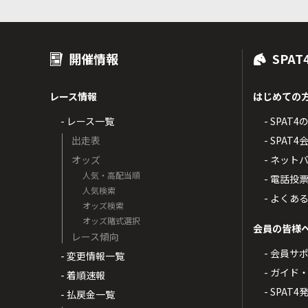
開催情報
SPAT
レース情報
はじめての
- レース一覧
- SPAT
出走表
- SPA
オッズ
- ネッ
人気・高配当順
- 電話投
人気検索
- よくあ
オッズ検索
オッズ賭式選択
会員の皆様
レース傾向
- 会員サ
- 変更情報一覧
- ガイド
- 着順速報
- SPAT
- 払戻金一覧