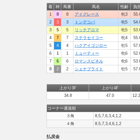
着
枠
馬番
馬名
性齢
負
1
8
8
アイグレース
牝3
55.
2
3
3
トンデコパ
牝5
54.
3
5
5
リッチアロマ
牝5
53.
4
7
7
ステラセイコー
牝4
55.
5
4
4
ハクアイゴジロー
牡5
57.
6
1
1
ミューティー
牝6
52.
7
6
6
ロマンスピネル
牝6
53.
8
2
2
シェナブライト
牡5
57.
上がり3F
上がり4F
34.8
47.0
12.2
コーナー通過順
３角
8,5,7,6,3,4,1,2
４角
8,5,7,3,4,6,1,2
払戻金