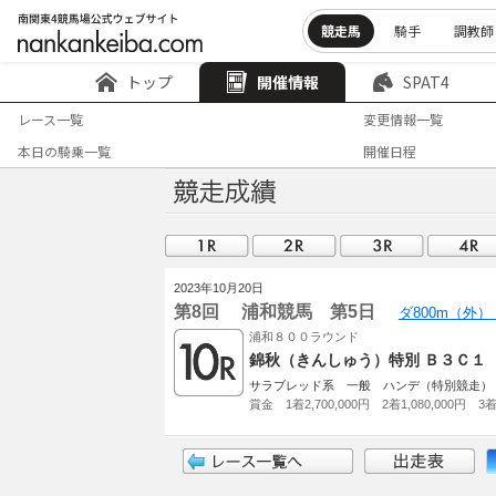
競走馬
騎手
調教師
トップ
開催情報
SPAT4
レース一覧
変更情報一覧
本日の騎乗一覧
開催日程
2023年10月20日
第8回 浦和競馬 第5日
ダ800m（外）
浦和８００ラウンド
錦秋（きんしゅう）特別 Ｂ３Ｃ１
サラブレッド系 一般 ハンデ（特別競走）
賞金 1着2,700,000円 2着1,080,000円 3着