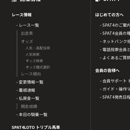
レース情報
はじめての方へ
- レース一覧
- SPAT4のご案
出走表
- SPAT4会員
オッズ
- ネットバンク
人気・高配当順
- 電話投票会員
人気検索
- よくあるご質
オッズ検索
オッズ賭式選択
会員の皆様へ
レース傾向
- 会員サポート 
- 変更情報一覧
- ガイド・操作
- 着順速報
- SPAT4発売日
- 払戻金一覧
競走成績
- 本日の騎乗一覧
SPAT4LOTO トリプル馬単