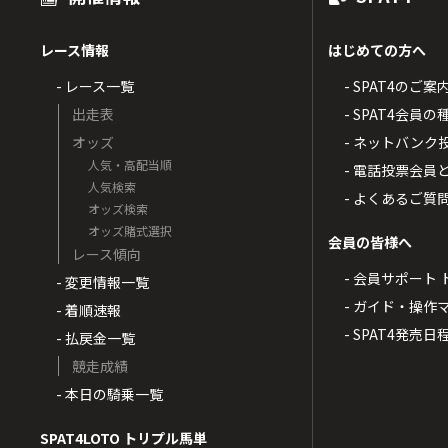
レース情報
はじめての方へ
- レース一覧
- SPAT4のご案
出走表
- SPAT4会員
オッズ
- ネットバンク
人気・高配当順
- 電話投票会員
人気検索
- よくあるご質
オッズ検索
オッズ賭式選択
会員の皆様へ
レース傾向
- 会員サポート 
- 変更情報一覧
- ガイド・操作
- 着順速報
- SPAT4発売日
- 払戻金一覧
競走成績
- 本日の騎乗一覧
SPAT4LOTO トリプル馬単