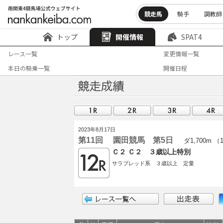
競走馬
騎手
調教師
トップ
開催情報
SPAT4
レース一覧
変更情報一覧
本日の騎乗一覧
開催日程
2023年8月17日
第11回 園田競馬 第5日
ダ1,700m （
Ｃ２ Ｃ２ ３歳以上特別
サラブレッド系 ３歳以上 定量