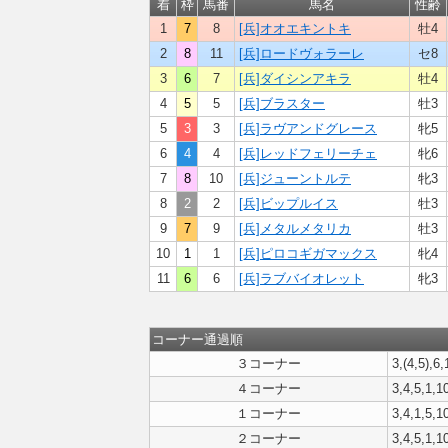
着
枠
馬番
馬名
性齢
1
7
8
[兵]オオエキントキ
牡4
2
8
11
[兵]ロードヴォラーレ
セ8
3
6
7
[兵]ダイシンアキラ
牡4
4
5
5
[兵]ブラスター
牡3
5
3
3
[兵]ラヴアンドグレース
牝5
6
4
4
[兵]レッドフェリーチェ
牝6
7
8
10
[兵]ジューントルテ
牝3
8
2
2
[兵]ビップルイス
牡3
9
7
9
[兵]メタルメタリカ
牡3
10
1
1
[兵]ピロコギガマックス
牝4
11
6
6
[兵]ラブバイオレット
牝3
コーナー通過順
３コーナー
3,(4,5),6,
４コーナー
3,4,5,1,1
１コーナー
3,4,1,5,1
２コーナー
3,4,5,1,10