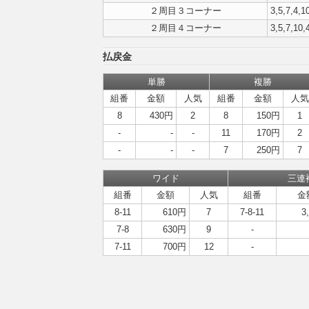
２周目３コーナー
3,5,7,4,10
２周目４コーナー
3,5,7,10,
払戻金
単勝
複勝
組番
金額
人気
組番
金額
人気
8
430円
2
8
150円
1
-
-
-
11
170円
2
-
-
-
7
250円
7
ワイド
三連
組番
金額
人気
組番
金
8-11
610円
7
7-8-11
3
7-8
630円
9
-
7-11
700円
12
-