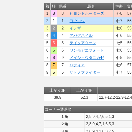
着
枠
馬番
馬名
性齢
負
1
8
8
ビヨンドボーダーズ
セ8
57
2
1
1
ヨウコウ
牡7
55
3
2
2
イテザ
牡6
55
4
4
4
アバグネイル
牡6
55
5
3
3
テイクアターン
セ5
55
6
6
6
ワンモアエフォート
牡6
55
7
8
9
メイショウタニカゼ
牡5
55
8
7
7
ハディア
牡6
57
9
5
5
サトノファイター
牡7
55
上がり3F
上がり4F
39.9
52.3
12.7-12.2-12.9-12.4
コーナー通過順
１角
2,8,9,4,7,6,5,1,3
２角
2,8,9,4,7,1,6,5,3
３角
2,8,9,4,1,6,3,7,5