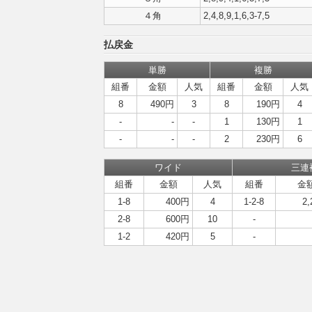
４角
2,4,8,9,1,6,3-7,5
払戻金
単勝
複勝
組番
金額
人気
組番
金額
人気
8
490円
3
8
190円
4
-
-
-
1
130円
1
-
-
-
2
230円
6
ワイド
三連
組番
金額
人気
組番
金
1-8
400円
4
1-2-8
2
2-8
600円
10
-
1-2
420円
5
-