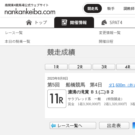
競走馬
騎手
調教師
トップ
開催情報
SPAT4
レース一覧
変更情報一覧
本日の騎乗一覧
開催日程
2023年8月8日
第5回 船橋競馬 第4日
ダ1,600m（
濃溝の滝賞 Ｂ１(二)Ｂ２
サラブレッド系 一般 （特別競走）
賞金 1着3,300,000円 2着1,320,000円 3着