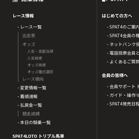
レース情報
はじめての方へ
- レース一覧
- SPAT4のご案
出走表
- SPAT4会員
オッズ
- ネットバンク
人気・高配当順
- 電話投票会員
人気検索
- よくあるご質
オッズ検索
オッズ賭式選択
会員の皆様へ
レース傾向
- 会員サポート 
- 変更情報一覧
- ガイド・操作
- 着順速報
- SPAT4発売日
- 払戻金一覧
競走成績
- 本日の騎乗一覧
SPAT4LOTO トリプル馬単