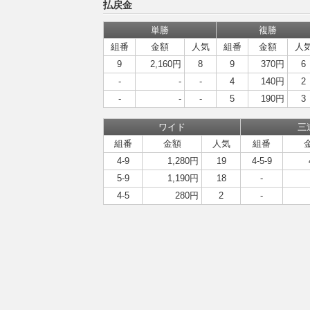
払戻金
単勝
複勝
組番
金額
人気
組番
金額
人
9
2,160円
8
9
370円
6
-
-
-
4
140円
2
-
-
-
5
190円
3
ワイド
三
組番
金額
人気
組番
4-9
1,280円
19
4-5-9
5-9
1,190円
18
-
4-5
280円
2
-