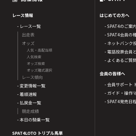
レース情報
はじめての方へ
- レース一覧
- SPAT4のご案
出走表
- SPAT4会員
オッズ
- ネットバンク
人気・高配当順
- 電話投票会員
人気検索
- よくあるご質
オッズ検索
オッズ賭式選択
会員の皆様へ
レース傾向
- 会員サポート 
- 変更情報一覧
- ガイド・操作
- 着順速報
- SPAT4発売日
- 払戻金一覧
競走成績
- 本日の騎乗一覧
SPAT4LOTO トリプル馬単