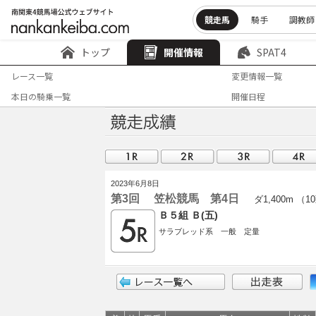
競走馬
騎手
調教師
トップ
開催情報
SPAT4
レース一覧
変更情報一覧
本日の騎乗一覧
開催日程
2023年6月8日
第3回 笠松競馬 第4日
ダ1,400m （1
Ｂ５組 Ｂ(五)
サラブレッド系 一般 定量