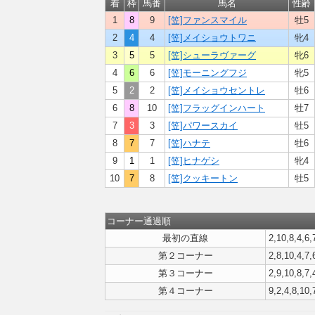
着
枠
馬番
馬名
性齢
1
8
9
[笠]ファンスマイル
牡5
2
4
4
[笠]メイショウトワニ
牝4
3
5
5
[笠]シューラヴァーグ
牝6
4
6
6
[笠]モーニングフジ
牝5
5
2
2
[笠]メイショウセントレ
牡6
6
8
10
[笠]フラッグインハート
牡7
7
3
3
[笠]パワースカイ
牡5
8
7
7
[笠]ハナテ
牡6
9
1
1
[笠]ヒナゲシ
牝4
10
7
8
[笠]クッキートン
牡5
コーナー通過順
最初の直線
2,10,8,4,6,
第２コーナー
2,8,10,4,7,
第３コーナー
2,9,10,8,7,
第４コーナー
9,2,4,8,10,