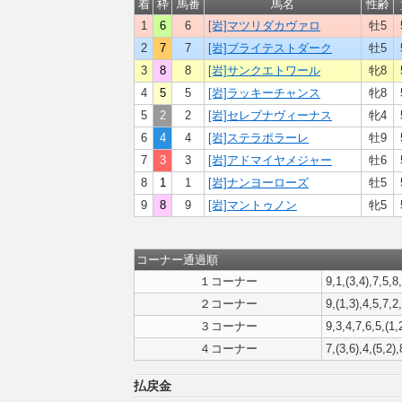
着
枠
馬番
馬名
性齢
1
6
6
[岩]マツリダカヴァロ
牡5
2
7
7
[岩]ブライテストダーク
牡5
3
8
8
[岩]サンクエトワール
牝8
4
5
5
[岩]ラッキーチャンス
牝8
5
2
2
[岩]セレブナヴィーナス
牝4
6
4
4
[岩]ステラポラーレ
牡9
7
3
3
[岩]アドマイヤメジャー
牡6
8
1
1
[岩]ナンヨーローズ
牡5
9
8
9
[岩]マントゥノン
牝5
コーナー通過順
１コーナー
9,1,(3,4),7,5,8
２コーナー
9,(1,3),4,5,7,2,
３コーナー
9,3,4,7,6,5,(1,
４コーナー
7,(3,6),4,(5,2),
払戻金