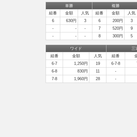
単勝
複勝
組番
金額
人気
組番
金額
人気
6
630円
3
6
200円
3
-
-
-
7
520円
9
-
-
-
8
300円
5
ワイド
三
組番
金額
人気
組番
6-7
1,250円
19
6-7-8
6-8
830円
11
-
7-8
1,960円
28
-