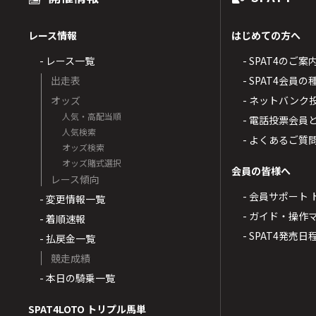
レース情報
はじめての方へ
- レース一覧
- SPAT4のご案
出走表
- SPAT4会員
オッズ
- ネットバンク
人気・高配当順
- 電話投票会員
人気検索
- よくあるご質
オッズ検索
オッズ賭式選択
会員の皆様へ
レース傾向
- 会員サポート 
- 変更情報一覧
- ガイド・操作
- 着順速報
- SPAT4発売日
- 払戻金一覧
競走成績
- 本日の騎乗一覧
SPAT4LOTO トリプル馬単