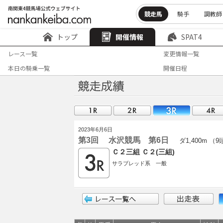
競走馬
騎手
調教師
トップ
開催情報
SPAT4
レース一覧
変更情報一覧
本日の騎乗一覧
開催日程
2023年6月6日
第3回 水沢競馬 第6日
ダ1,400m （
Ｃ２三組 Ｃ２(三組)
サラブレッド系 一般