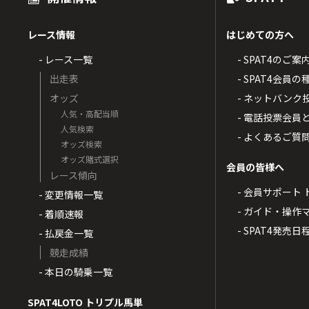
レース情報
はじめての方へ
- レース一覧
- SPAT4のご案
出走表
- SPAT4会員
オッズ
- ネットバンク
人気・高配当順
- 電話投票会員
人気検索
- よくあるご質
オッズ検索
オッズ賭式選択
会員の皆様へ
レース傾向
- 会員サポート 
- 変更情報一覧
- ガイド・操作
- 着順速報
- SPAT4発売日
- 払戻金一覧
競走成績
- 本日の騎乗一覧
SPAT4LOTO トリプル馬単