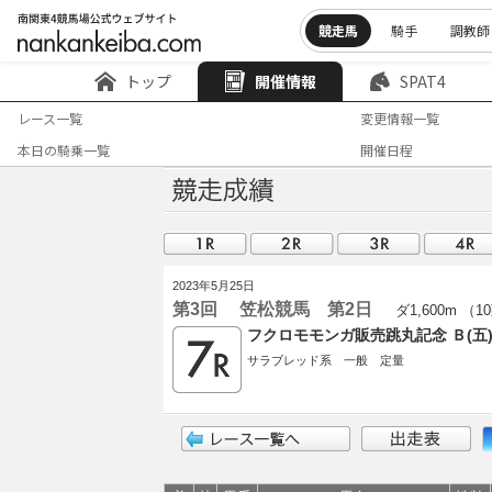
競走馬
騎手
調教師
トップ
開催情報
SPAT4
レース一覧
変更情報一覧
本日の騎乗一覧
開催日程
2023年5月25日
第3回 笠松競馬 第2日
ダ1,600m （1
フクロモモンガ販売跳丸記念 Ｂ(
サラブレッド系 一般 定量