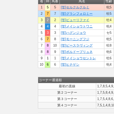
着
枠
馬番
馬名
性齢
1
5
5
[笠]セルクルクルミ
牝5
2
7
7
[笠]グランフォロミー
牡5
3
2
2
[笠]ピューリファイ
牡4
4
4
4
[笠]メイショウトワニ
牝4
5
3
3
[笠]ハグンジョウ
セ5
6
7
8
[笠]モーニングフジ
牝5
7
8
10
[笠]ピースラヴィング
牡8
8
8
9
[笠]ボルドープリュネ
牝6
9
1
1
[笠]メイショウセントレ
牡6
10
6
6
[笠]ヒナゲシ
牝4
コーナー通過順
最初の直線
1,7,8,5,4,9
第２コーナー
1,7,5,8,4,9
第３コーナー
1,7,5,4,8,6
第４コーナー
7,5,1,4,8,1