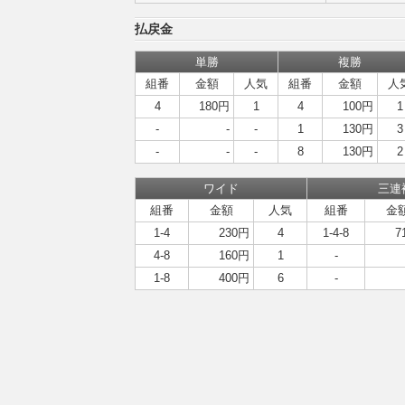
払戻金
単勝
複勝
組番
金額
人気
組番
金額
人
4
180円
1
4
100円
1
-
-
-
1
130円
3
-
-
-
8
130円
2
ワイド
三連
組番
金額
人気
組番
金
1-4
230円
4
1-4-8
7
4-8
160円
1
-
1-8
400円
6
-