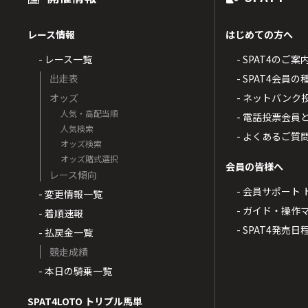
レース情報
はじめての方へ
- レース一覧
- SPAT4のご案
出走表
- SPAT4会員
オッズ
- ネットバンク
人気・高配当順
- 電話投票会員
人気検索
- よくあるご質
オッズ検索
オッズ賭式選択
会員の皆様へ
レース傾向
- 会員サポート 
- 変更情報一覧
- ガイド・操作
- 着順速報
- SPAT4発売日
- 払戻金一覧
競走成績
- 本日の騎乗一覧
SPAT4LOTO トリプル馬単