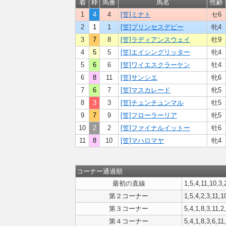
着
枠
馬番
馬名
性齢
1
4
4
[笠]ミナト
セ6
2
1
1
[笠]プリンセスデビー
牝4
3
7
8
[笠]ラディアンスウェイ
牡9
4
5
5
[笠]エイシングリッター
牝4
5
6
6
[笠]ワイエスクラーケン
牡4
6
8
11
[笠]サンシエ
牝6
7
6
7
[笠]マスカレード
牝5
8
3
3
[笠]チュンチュンマル
牡5
9
7
9
[笠]フローラーリア
牝5
10
2
2
[笠]ファイナルイットー
牡6
11
8
10
[笠]マハロマヤ
牝4
コーナー通過順
最初の直線
1,5,4,11,10,3,
第２コーナー
1,5,4,2,3,11,1
第３コーナー
5,4,1,8,3,11,2
第４コーナー
5,4,1,8,3,6,11