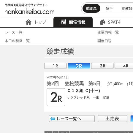
競走馬
騎手
調教師
トップ
開催情報
SPAT4
レース一覧
変更情報一覧
本日の騎乗一覧
開催日程
2023年5月11日
第2回 笠松競馬 第5日
ダ1,400m （1
Ｃ１３組 Ｃ(十三)
サラブレッド系 一般 定量