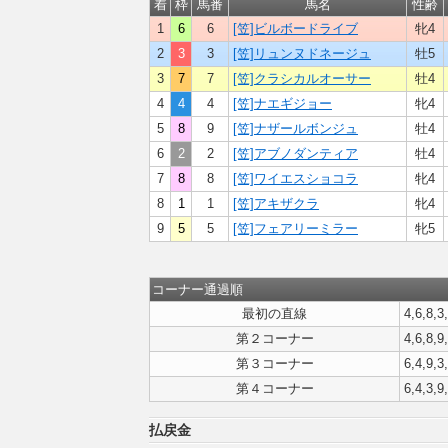
着
枠
馬番
馬名
性齢
1
6
6
[笠]ビルボードライブ
牝4
2
3
3
[笠]リュンヌドネージュ
牡5
3
7
7
[笠]クラシカルオーサー
牡4
4
4
4
[笠]ナエギジョー
牝4
5
8
9
[笠]ナザールボンジュ
牡4
6
2
2
[笠]アブノダンティア
牡4
7
8
8
[笠]ワイエスショコラ
牝4
8
1
1
[笠]アキザクラ
牝4
9
5
5
[笠]フェアリーミラー
牝5
コーナー通過順
最初の直線
4,6,8,3
第２コーナー
4,6,8,9
第３コーナー
6,4,9,3
第４コーナー
6,4,3,9
払戻金