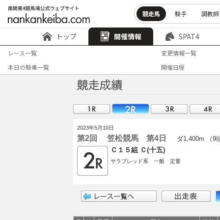
競走馬
騎手
調教師
トップ
開催情報
SPAT4
レース一覧
変更情報一覧
本日の騎乗一覧
開催日程
2023年5月10日
第2回 笠松競馬 第4日
ダ1,400m （
Ｃ１５組 Ｃ(十五)
サラブレッド系 一般 定量