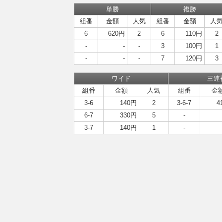
単勝
複勝
組番
金額
人気
組番
金額
人
6
620円
2
6
110円
2
-
-
-
3
100円
1
-
-
-
7
120円
3
ワイド
三連
組番
金額
人気
組番
金
3-6
140円
2
3-6-7
4
6-7
330円
5
-
3-7
140円
1
-