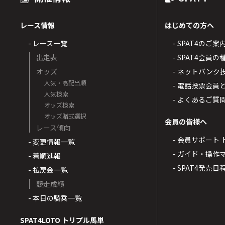
レース情報
はじめての方へ
- レース一覧
- SPAT4のご案
出走表
- SPAT4会員
オッズ
- ネットバンク
人気・高配当順
- 電話投票会員
人気検索
- よくあるご質
オッズ検索
オッズ賭式選択
会員の皆様へ
レース傾向
- 会員サポート 
- 変更情報一覧
- ガイド・操作
- 着順速報
- SPAT4発売日
- 払戻金一覧
競走成績
- 本日の騎乗一覧
SPAT4LOTO トリプル馬単