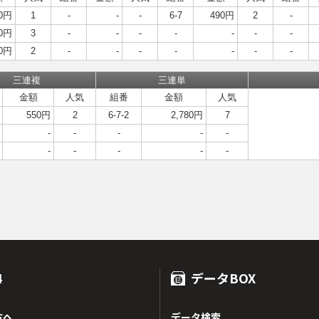
0円
1
-
-
-
6-7
490円
2
-
0円
3
-
-
-
-
-
-
-
0円
2
-
-
-
-
-
-
-
三連複
三連単
金額
人気
組番
金額
人気
550円
2
6-7-2
2,780円
7
-
-
-
-
-
-
-
-
-
-
4
データBOX
方へ
データ検索