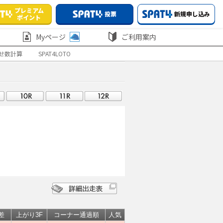
プレミアム
投票
新規申し込み
ポイント
Myページ
ご利用案内
せ数計算
SPAT4LOTO
差
上がり3F
コーナー通過順
人気