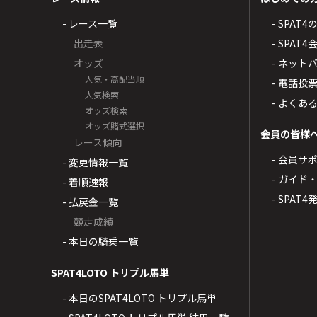
- レース一覧
- SPAT
出走表
- SPA
オッズ
- ネッ
人気・高配当順
- 電話投
人気検索
- よくあ
オッズ検索
オッズ賭式選択
会員の皆様
レース傾向
- 会員サ
- 変更情報一覧
- ガイド
- 着順速報
- SPAT
- 払戻金一覧
競走成績
- 本日の騎乗一覧
SPAT4LOTO トリプル馬単
- 本日のSPAT4LOTO トリプル馬単