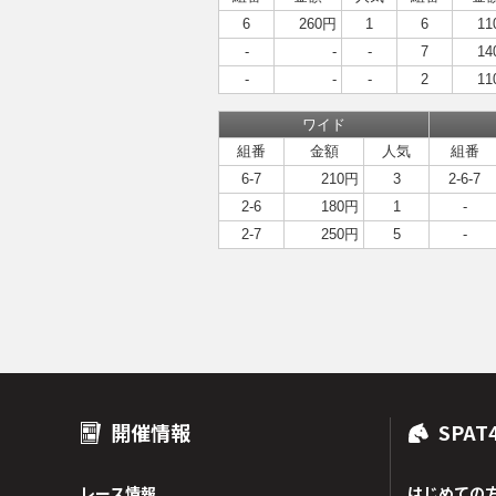
6
260円
1
6
11
-
-
-
7
14
-
-
-
2
11
ワイド
組番
金額
人気
組番
6-7
210円
3
2-6-7
2-6
180円
1
-
2-7
250円
5
-
開催情報
SPAT
レース情報
はじめての