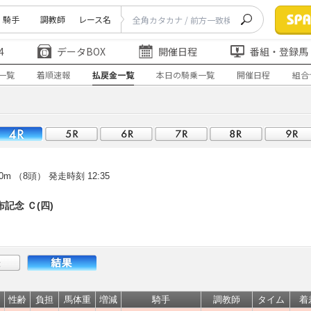
騎手
調教師
レース名
4
データBOX
開催日程
番組・登録馬
一覧
着順速報
払戻金一覧
本日の騎乗一覧
開催日程
組合
0m （8頭）
発走時刻 12:35
記念 Ｃ(四)
性齢
負担
馬体重
増減
騎手
調教師
タイム
着