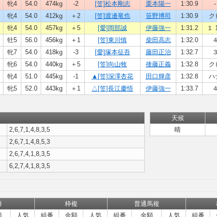
牝4
54.0
474kg
-2
[笠]松本剛志
栗本陽一
1:30.9
-
牝4
54.0
412kg
＋2
[笠]渡邊竜也
笹野博司
1:30.9
ク
牝4
54.0
457kg
＋5
[愛]岡部誠
伊藤強一
1:31.2
１ 1
牡5
56.0
456kg
＋1
[笠]東川慎
柴田高志
1:32.0
牝7
54.0
418kg
-3
[愛]塚本征吾
藤田正治
1:32.7
牝6
54.0
440kg
＋5
[笠]向山牧
後藤正義
1:32.8
ク
牝4
51.0
445kg
-1
▲[笠]深澤杏花
田口輝彦
1:32.8
ハ
牝5
52.0
443kg
＋1
△[笠]長江慶悟
伊藤強一
1:33.7
天候
2,6,7,1,4,8,3,5
晴
2,6,7,1,4,8,5,3
2,6,7,4,1,8,3,5
6,2,7,4,1,8,3,5
勝
枠複
普通馬複
額
人気
組番
金額
人気
組番
金額
人気
組番