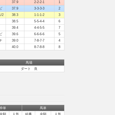
37.9
2-2-2-1
1
ビ
37.9
3-3-3-3
2
/2
38.3
1-1-1-2
3
４
38.5
5-5-4-4
6
３
39.4
4-4-5-5
7
ビ
39.6
6-6-6-6
5
ナ
39.0
7-8-7-7
4
４
40.0
8-7-8-8
8
馬場
ダート 良
枠単
馬単
金額
人気
組番
金額
人気