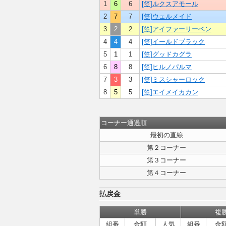
1
6
6
[笠]ルクスアモール
2
7
7
[笠]ウェルメイド
3
2
2
[笠]アイファーリーベン
4
4
4
[笠]イールドブラック
5
1
1
[笠]グッドカグラ
6
8
8
[笠]ヒルノパルマ
7
3
3
[笠]ミスシャーロック
8
5
5
[笠]エイメイカカン
コーナー通過順
最初の直線
第２コーナー
第３コーナー
第４コーナー
払戻金
単勝
複
組番
金額
人気
組番
金