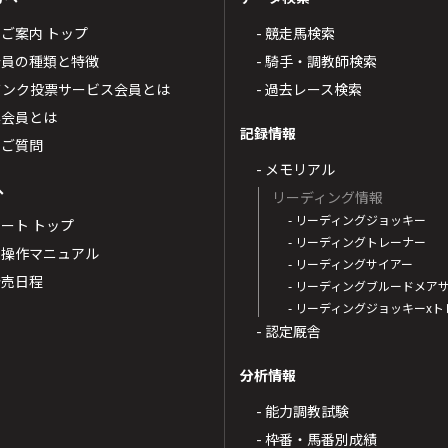
4のご案内 トップ
- 競走馬検索
T4会員の種類と特徴
- 騎手・調教師検索
トバンク投票サービス会員とは
- 過去レース検索
票会員とは
記録情報
るご質問
- メモリアル
へ
リーディング情報
- リーディングジョッキー
ポート トップ
- リーディングトレーナー
・操作マニュアル
- リーディングサイアー
4発売日程
- リーディングブルードメア
- リーディングジョッキーx
- 認定厩舎
分析情報
- 能力調教試験
- 枠番・馬番別成績