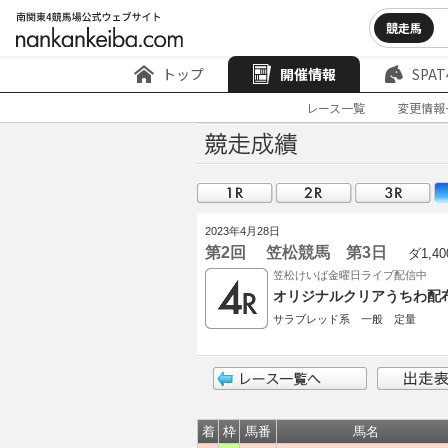
競走馬
トップ
開催情報
SPAT
レース一覧
変更情報
2023年4月28日
第2回 笠松競馬 第3日
ダ1,40
笠松けいば金曜日ライブ配信中
オリジナルクリアうちわ配布
サラブレッド系 一般 定量
着
枠
馬番
馬名