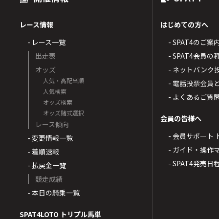
レース情報
はじめての方へ
- レース一覧
- SPAT4のご案
出走表
- SPAT4会員
オッズ
- ネットバンク
人気・高配当順
- 電話投票会員
人気検索
- よくあるご質
オッズ検索
オッズ賭式選択
会員の皆様へ
レース傾向
- 会員サポート 
- 変更情報一覧
- ガイド・操作
- 着順速報
- SPAT4発売日
- 払戻金一覧
競走成績
- 本日の騎乗一覧
SPAT4LOTO トリプル馬単