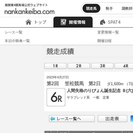
競走馬
騎手
調教師
トップ
開催情報
SPAT4
レース一覧
変更情報一覧
本日の騎乗一覧
開催日程
2023年4月27日
第2回 笠松競馬 第2日
ダ1,600m （
人間失格のりぴょん誕生記念 Ｂ(
サラブレッド系 一般 定量