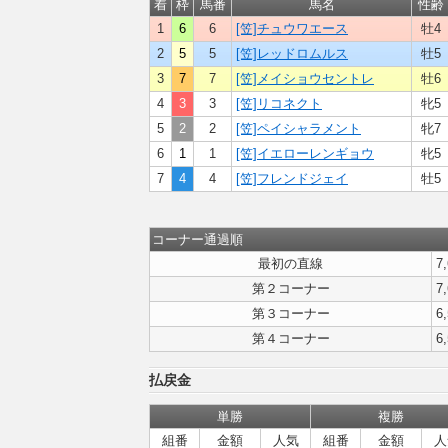
着
枠
馬番
馬名
性齢
1
6
6
[笠]チュウワエース
牡4
2
5
5
[笠]レッドロムルス
牡5
3
7
7
[笠]メイショウセントレ
牡6
4
3
3
[笠]リコネクト
牝5
5
2
2
[笠]ペイシャラメント
牝7
6
1
1
[笠]イエローレンギョウ
牝5
7
4
4
[笠]フレンドジェイ
牡5
コーナー通過順
最初の直線
7,
第２コーナー
7,
第３コーナー
6,
第４コーナー
6,
払戻金
単勝
複勝
組番
金額
人気
組番
金額
人