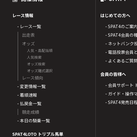
レース情報
はじめての方へ
- レース一覧
- SPAT4のご案
出走表
- SPAT4会員
オッズ
- ネットバンク
人気・高配当順
- 電話投票会員
人気検索
- よくあるご質
オッズ検索
オッズ賭式選択
会員の皆様へ
レース傾向
- 会員サポート 
- 変更情報一覧
- ガイド・操作
- 着順速報
- SPAT4発売日
- 払戻金一覧
競走成績
- 本日の騎乗一覧
SPAT4LOTO トリプル馬単