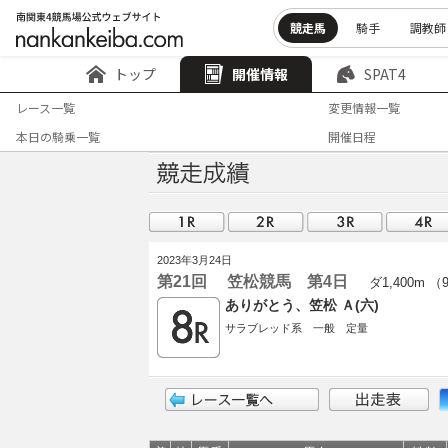
競走馬
騎手
調教師
トップ
開催情報
SPAT4
レース一覧
変更情報一覧
本日の騎乗一覧
開催日程
2023年3月24日
第21回 笠松競馬 第4日
ダ1,400m （
ありがとう、笠松 Ａ(六)
サラブレッド系 一般 定量