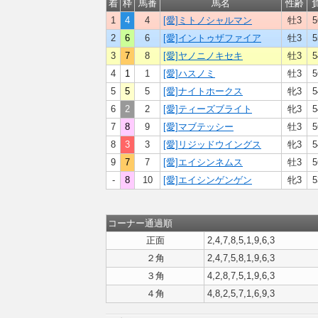
着
枠
馬番
馬名
性齢
1
4
4
[愛]ミトノシャルマン
牡3
5
2
6
6
[愛]イントゥザファイア
牡3
5
3
7
8
[愛]ヤノニノキセキ
牡3
5
4
1
1
[愛]ハスノミ
牡3
5
5
5
5
[愛]ナイトホークス
牝3
5
6
2
2
[愛]ティーズブライト
牝3
5
7
8
9
[愛]マブテッシー
牡3
5
8
3
3
[愛]リジッドウイングス
牝3
5
9
7
7
[愛]エイシンネムス
牡3
5
-
8
10
[愛]エイシンゲンゲン
牝3
5
コーナー通過順
正面
2,4,7,8,5,1,9,6,3
２角
2,4,7,5,8,1,9,6,3
３角
4,2,8,7,5,1,9,6,3
４角
4,8,2,5,7,1,6,9,3