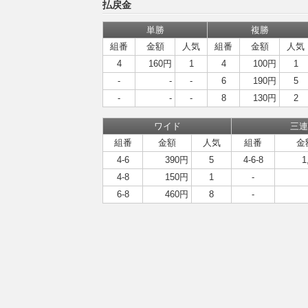
払戻金
単勝
複勝
組番
金額
人気
組番
金額
人気
4
160円
1
4
100円
1
-
-
-
6
190円
5
-
-
-
8
130円
2
ワイド
三連
組番
金額
人気
組番
金
4-6
390円
5
4-6-8
1
4-8
150円
1
-
6-8
460円
8
-