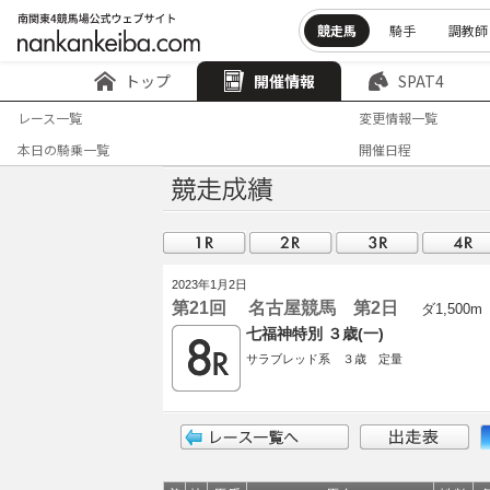
競走馬
騎手
調教師
トップ
開催情報
SPAT4
レース一覧
変更情報一覧
本日の騎乗一覧
開催日程
2023年1月2日
第21回 名古屋競馬 第2日
ダ1,500m
七福神特別 ３歳(一)
サラブレッド系 ３歳 定量