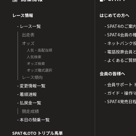
レース情報
はじめての方へ
- レース一覧
- SPAT4のご案
出走表
- SPAT4会員
オッズ
- ネットバンク
人気・高配当順
- 電話投票会員
人気検索
- よくあるご質
オッズ検索
オッズ賭式選択
会員の皆様へ
レース傾向
- 会員サポート 
- 変更情報一覧
- ガイド・操作
- 着順速報
- SPAT4発売日
- 払戻金一覧
競走成績
- 本日の騎乗一覧
SPAT4LOTO トリプル馬単